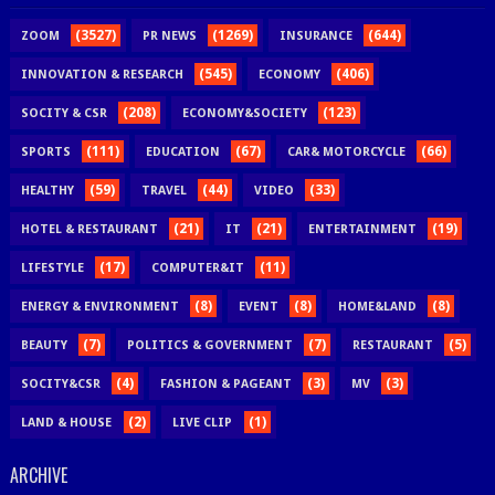
(3527)
(1269)
(644)
ZOOM
PR NEWS
INSURANCE
(545)
(406)
INNOVATION & RESEARCH
ECONOMY
(208)
(123)
SOCITY & CSR
ECONOMY&SOCIETY
(111)
(67)
(66)
SPORTS
EDUCATION
CAR& MOTORCYCLE
(59)
(44)
(33)
HEALTHY
TRAVEL
VIDEO
(21)
(21)
(19)
HOTEL & RESTAURANT
IT
ENTERTAINMENT
(17)
(11)
LIFESTYLE
COMPUTER&IT
(8)
(8)
(8)
ENERGY & ENVIRONMENT
EVENT
HOME&LAND
(7)
(7)
(5)
BEAUTY
POLITICS & GOVERNMENT
RESTAURANT
(4)
(3)
(3)
SOCITY&CSR
FASHION & PAGEANT
MV
(2)
(1)
LAND & HOUSE
LIVE CLIP
ARCHIVE