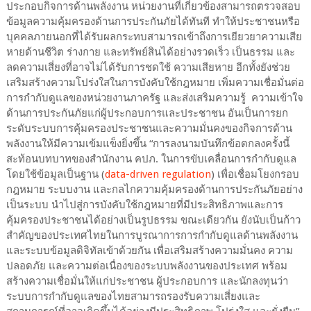
ประกอบกิจการด้านพลังงาน หน่วยงานที่เกี่ยวข้องสามารถตรวจสอบ
ข้อมูลความคุ้มครองด้านการประกันภัยได้ทันที ทำให้ประชาชนหรือ
บุคคลภายนอกที่ได้รับผลกระทบสามารถเข้าถึงการเยียวยาความเสีย
หายด้านชีวิต ร่างกาย และทรัพย์สินได้อย่างรวดเร็ว เป็นธรรม และ
ลดความเสี่ยงที่อาจไม่ได้รับการชดใช้ ความเสียหาย อีกทั้งยังช่วย
เสริมสร้างความโปร่งใสในการบังคับใช้กฎหมาย เพิ่มความเชื่อมั่นต่อ
การกำกับดูแลของหน่วยงานภาครัฐ และส่งเสริมความรู้ ความเข้าใจ
ด้านการประกันภัยแก่ผู้ประกอบการและประชาชน อันเป็นการยก
ระดับระบบการคุ้มครองประชาชนและความมั่นคงของกิจการด้าน
พลังงานให้มีความเข้มแข็งยิ่งขึ้น “การลงนามบันทึกข้อตกลงครั้งนี้
สะท้อนบทบาทของสำนักงาน คปภ. ในการขับเคลื่อนการกำกับดูแล
โดยใช้ข้อมูลเป็นฐาน (
data-driven regulation
) เพื่อเชื่อมโยงกรอบ
กฎหมาย ระบบงาน และกลไกความคุ้มครองด้านการประกันภัยอย่าง
เป็นระบบ นำไปสู่การบังคับใช้กฎหมายที่มีประสิทธิภาพและการ
คุ้มครองประชาชนได้อย่างเป็นรูปธรรม ขณะเดียวกัน ยังนับเป็นก้าว
สำคัญของประเทศไทยในการบูรณาการการกำกับดูแลด้านพลังงาน
และระบบข้อมูลดิจิทัลเข้าด้วยกัน เพื่อเสริมสร้างความมั่นคง ความ
ปลอดภัย และความต่อเนื่องของระบบพลังงานของประเทศ พร้อม
สร้างความเชื่อมั่นให้แก่ประชาชน ผู้ประกอบการ และนักลงทุนว่า
ระบบการกำกับดูแลของไทยสามารถรองรับความเสี่ยงและ