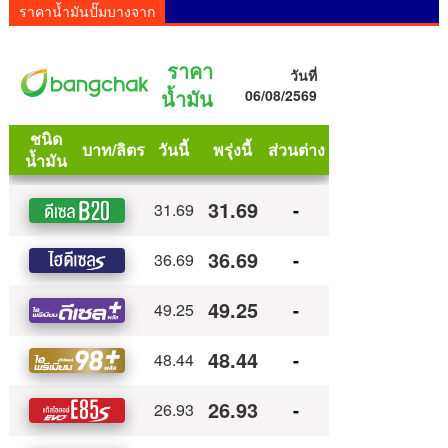
ราคาน้ำมันปั๊มบางจาก