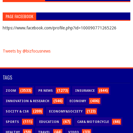
PAGE FACEEBOOK
https://www.facebook.com/profile.php?id=100090771265226
Tweets by @bizfocusnews
TAGS
(3533)
(1273)
(644)
ZOOM
PR NEWS
INSURANCE
(546)
(406)
INNOVATION & RESEARCH
ECONOMY
(209)
(123)
SOCITY & CSR
ECONOMY&SOCIETY
(111)
(67)
(66)
SPORTS
EDUCATION
CAR& MOTORCYCLE
(59)
(44)
(33)
HEALTHY
TRAVEL
VIDEO