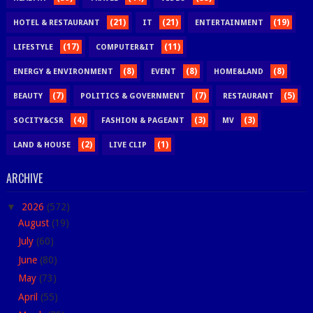
(21)
(21)
(19)
HOTEL & RESTAURANT
IT
ENTERTAINMENT
(17)
(11)
LIFESTYLE
COMPUTER&IT
(8)
(8)
(8)
ENERGY & ENVIRONMENT
EVENT
HOME&LAND
(7)
(7)
(5)
BEAUTY
POLITICS & GOVERNMENT
RESTAURANT
(4)
(3)
(3)
SOCITY&CSR
FASHION & PAGEANT
MV
(2)
(1)
LAND & HOUSE
LIVE CLIP
ARCHIVE
▼
2026
(572)
August
(19)
July
(60)
June
(80)
May
(73)
April
(55)