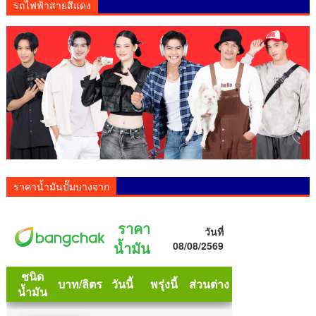
รถไฟฟ้าสายสีแดง
ราคาน้ำมันปั๊มบางจาก