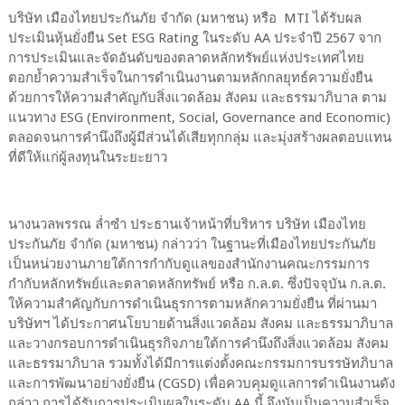
บริษัท เมืองไทยประกันภัย จำกัด (มหาชน) หรือ MTI ได้รับผล
ประเมินหุ้นยั่งยืน Set ESG Rating ในระดับ AA ประจำปี 2567 จาก
การประเมินและจัดอันดับของตลาดหลักทรัพย์แห่งประเทศไทย
ตอกย้ำความสำเร็จในการดำเนินงานตามหลักกลยุทธ์ความยั่งยืน
ด้วยการให้ความสำคัญกับสิ่งแวดล้อม สังคม และธรรมาภิบาล ตาม
แนวทาง ESG (Environment, Social, Governance and Economic)
ตลอดจนการคำนึงถึงผู้มีส่วนได้เสียทุกกลุ่ม และมุ่งสร้างผลตอบแทน
ที่ดีให้แก่ผู้ลงทุนในระยะยาว
นางนวลพรรณ ล่ำซำ ประธานเจ้าหน้าที่บริหาร บริษัท เมืองไทย
ประกันภัย จำกัด (มหาชน) กล่าวว่า ในฐานะที่เมืองไทยประกันภัย
เป็นหน่วยงานภายใต้การกำกับดูแลของสำนักงานคณะกรรมการ
กำกับหลักทรัพย์และตลาดหลักทรัพย์ หรือ ก.ล.ต. ซึ่งปัจจุบัน ก.ล.ต.
ให้ความสำคัญกับการดำเนินธุรการตามหลักความยั่งยืน ที่ผ่านมา
บริษัทฯ ได้ประกาศนโยบายด้านสิ่งแวดล้อม สังคม และธรรมาภิบาล
และวางกรอบการดำเนินธุรกิจภายใต้การคำนึงถึงสิ่งแวดล้อม สังคม
และธรรมาภิบาล รวมทั้งได้มีการแต่งตั้งคณะกรรมการบรรษัทภิบาล
และการพัฒนาอย่างยั่งยืน (CGSD) เพื่อควบคุมดูแลการดำเนินงานดัง
กล่าว การได้รับการประเมินผลในระดับ AA นี้ จึงนับเป็นความสำเร็จ