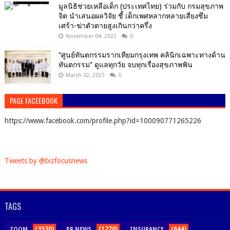
มูลนิธิช่วยเหลือเด็ก (ประเทศไทย) ร่วมกับ กรมสุขภาพ
จิต นำเสนอผลวิจัย ชี้ เด็กเพศหลากหลายเสี่ยงซึม
เศร้า-ฆ่าตัวตายสูงเกินกว่าครึ่ง
November 04, 2022
0
“ศูนย์ทันตกรรมรากเทียมกรุงเทพ คลินิกเฉพาะทางด้าน
ทันตกรรม” ดูแลทุกวัย จบทุกเรื่องสุขภาพฟัน
March 02, 2023
0
PAGE FACEEBOOK
https://www.facebook.com/profile.php?id=100090771265226
Tweets by @bizfocusnews
TAGS
(3530)
(1270)
(644)
ZOOM
PR NEWS
INSURANCE