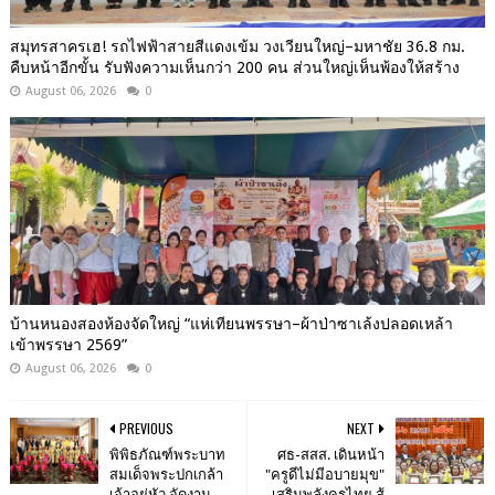
สมุทรสาครเฮ! รถไฟฟ้าสายสีแดงเข้ม วงเวียนใหญ่–มหาชัย 36.8 กม.
คืบหน้าอีกขั้น รับฟังความเห็นกว่า 200 คน ส่วนใหญ่เห็นพ้องให้สร้าง
August 06, 2026
0
บ้านหนองสองห้องจัดใหญ่ “แห่เทียนพรรษา–ผ้าป่าซาเล้งปลอดเหล้า
เข้าพรรษา 2569”
August 06, 2026
0
PREVIOUS
NEXT
พิพิธภัณฑ์พระบาท
ศธ-สสส. เดินหน้า
สมเด็จพระปกเกล้า
"ครูดีไม่มีอบายมุข"
เจ้าอยู่หัว จัดงาน
เสริมพลังครูไทย สู้