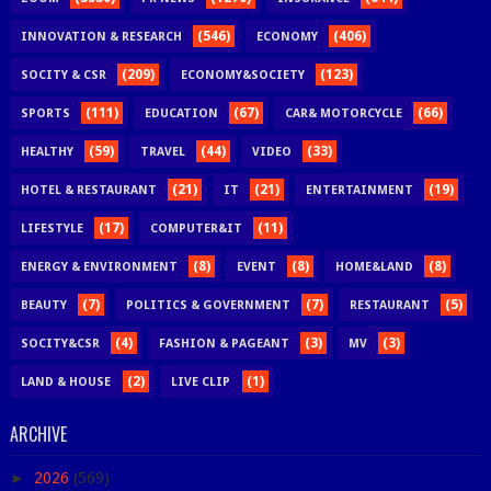
(546)
(406)
INNOVATION & RESEARCH
ECONOMY
(209)
(123)
SOCITY & CSR
ECONOMY&SOCIETY
(111)
(67)
(66)
SPORTS
EDUCATION
CAR& MOTORCYCLE
(59)
(44)
(33)
HEALTHY
TRAVEL
VIDEO
(21)
(21)
(19)
HOTEL & RESTAURANT
IT
ENTERTAINMENT
(17)
(11)
LIFESTYLE
COMPUTER&IT
(8)
(8)
(8)
ENERGY & ENVIRONMENT
EVENT
HOME&LAND
(7)
(7)
(5)
BEAUTY
POLITICS & GOVERNMENT
RESTAURANT
(4)
(3)
(3)
SOCITY&CSR
FASHION & PAGEANT
MV
(2)
(1)
LAND & HOUSE
LIVE CLIP
ARCHIVE
►
2026
(569)