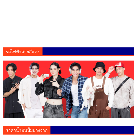
รถไฟฟ้าสายสีแดง
ราคาน้ำมันปั๊มบางจาก