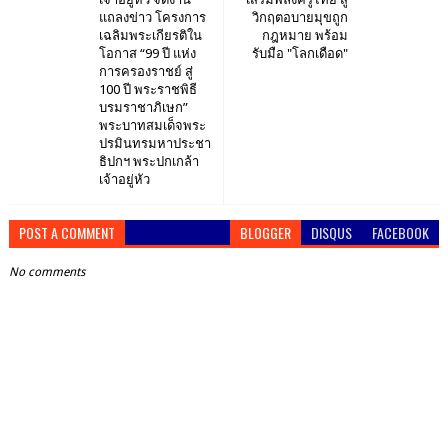
แถลงข่าว โครงการ
วิกฤตอบายมุขถูก
เฉลิมพระเกียรติใน
กฎหมาย พร้อม
โอกาส “99 ปี แห่ง
รับมือ "โลกเดือด"
การครองราชย์ สู่
100 ปี พระราชพิธี
บรมราชาภิเษก”
พระบาทสมเด็จพระ
ปรมินทรมหาประชา
ธิปกฯ พระปกเกล้า
เจ้าอยู่หัว
POST A COMMENT
BLOGGER
DISQUS
FACEBOOK
No comments