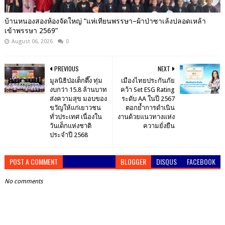
บ้านหนองสองห้องจัดใหญ่ “แห่เทียนพรรษา–ผ้าป่าซาเล้งปลอดเหล้า
เข้าพรรษา 2569”
August 06, 2026
0
PREVIOUS
NEXT
มูลนิธิป่อเต็กตึ๊ง ทุ่ม
เมืองไทยประกันภัย
งบกว่า 15.8 ล้านบาท
คว้า Set ESG Rating
ส่งความสุข มอบของ
ระดับ AA ในปี 2567
ขวัญให้แก่เยาวชน
ตอกย้ำการดำเนิน
ทั่วประเทศ เนื่องใน
งานด้วยแนวทางแห่ง
วันเด็กแห่งชาติ
ความยั่งยืน
ประจำปี 2568
POST A COMMENT
BLOGGER
DISQUS
FACEBOOK
No comments