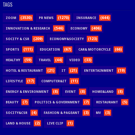
TAGS
(3530)
(1270)
(644)
ZOOM
PR NEWS
INSURANCE
(546)
(406)
INNOVATION & RESEARCH
ECONOMY
(209)
(123)
SOCITY & CSR
ECONOMY&SOCIETY
(111)
(67)
(66)
SPORTS
EDUCATION
CAR& MOTORCYCLE
(59)
(44)
(33)
HEALTHY
TRAVEL
VIDEO
(21)
(21)
(19)
HOTEL & RESTAURANT
IT
ENTERTAINMENT
(17)
(11)
LIFESTYLE
COMPUTER&IT
(8)
(8)
(8)
ENERGY & ENVIRONMENT
EVENT
HOME&LAND
(7)
(7)
(5)
BEAUTY
POLITICS & GOVERNMENT
RESTAURANT
(4)
(3)
(3)
SOCITY&CSR
FASHION & PAGEANT
MV
(2)
(1)
LAND & HOUSE
LIVE CLIP