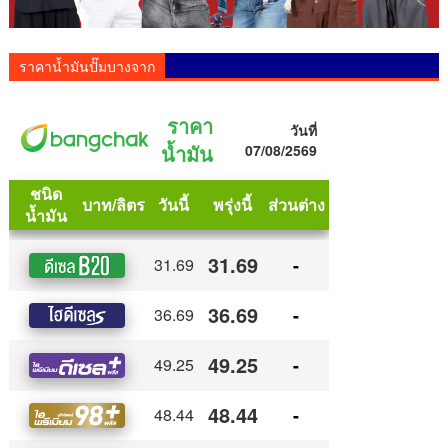
ราคาน้ำมันปั๊มบางจาก