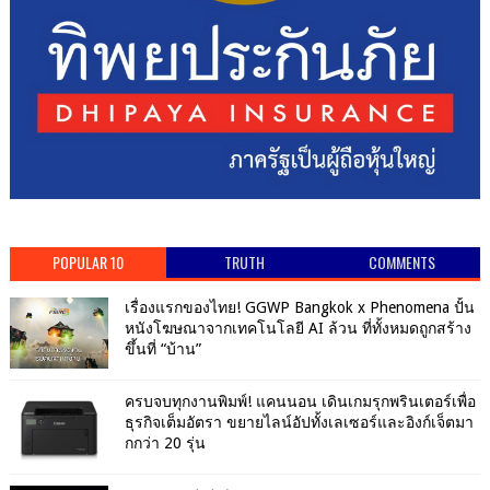
POPULAR 10
TRUTH
COMMENTS
เรื่องแรกของไทย! GGWP Bangkok x Phenomena ปั้น
หนังโฆษณาจากเทคโนโลยี AI ล้วน ที่ทั้งหมดถูกสร้าง
ขึ้นที่ “บ้าน”
ครบจบทุกงานพิมพ์! แคนนอน เดินเกมรุกพรินเตอร์เพื่อ
ธุรกิจเต็มอัตรา ขยายไลน์อัปทั้งเลเซอร์และอิงก์เจ็ตมา
กกว่า 20 รุ่น