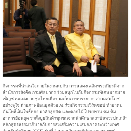
กิจกรรมที่น่าสนใจภายในงานพบกับ การแสดงเฉลิมพระเกียรติจาก
สำนักการสังคีต กรมศิลปากร ร่วมสนุกไปกับกิจกรรมพิเศษมากมาย
เชิญชวนแต่งกายชุดไทยเพื่อร่วมเก็บภาพบรรยากาศงามสมโภช
อย่างจุใจ ถ่ายภาพย้อนยุคด้วย AI ร่วมกิจกรรมเวิร์คชอป ทำยาดม
ต้นโพธิ์เงินโพธิ์ทอง มาลัยลูกปัด และดอกไม้โปรยทาน ชม ชิม
อาหารย้อนยุค รวทั้งบูธสินค้าชุมชนจากนักศึกษาสถาบันพระปกเกล้า
หลักสูตรธรรมาภิบาลกับการส่งเสริมความเสมอภาคระหว่างเพศ