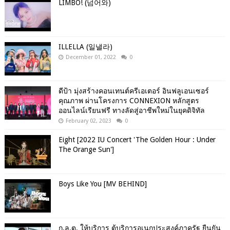
LIMBO! (넘어와)
ILLELLA (일낼라)
December 01, 2022
0
ดีป้า มุ่งสร้างคอนเทนต์ครีเอเตอร์ อินฟลูเอนเซอร์
คุณภาพ ผ่านโครงการ CONNEXION หลักสูตร
ออนไลน์เรียนฟรี ทางลัดสู่อาชีพใหม่ในยุคดิจิทัล
February 02, 2023
0
Eight [2022 IU Concert 'The Golden Hour : Under
The Orange Sun']
Boys Like You [MV BEHIND]
ก.ล.ต. ให้บริการ ตู้บริการอเนกประสงค์ภาครัฐ ยืนยัน