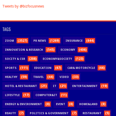
Tweets by @bizfocusnews
TAGS
(3527)
(1269)
(644)
ZOOM
PR NEWS
INSURANCE
(545)
(406)
INNOVATION & RESEARCH
ECONOMY
(208)
(123)
SOCITY & CSR
ECONOMY&SOCIETY
(111)
(67)
(66)
SPORTS
EDUCATION
CAR& MOTORCYCLE
(59)
(44)
(33)
HEALTHY
TRAVEL
VIDEO
(21)
(21)
(19)
HOTEL & RESTAURANT
IT
ENTERTAINMENT
(17)
(11)
LIFESTYLE
COMPUTER&IT
(8)
(8)
(8)
ENERGY & ENVIRONMENT
EVENT
HOME&LAND
(7)
(7)
(5)
BEAUTY
POLITICS & GOVERNMENT
RESTAURANT