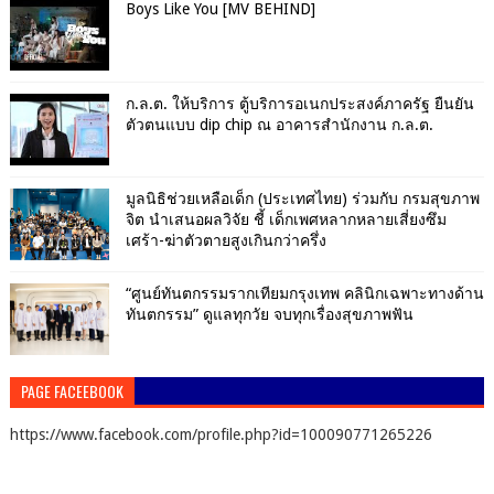
Boys Like You [MV BEHIND]
ก.ล.ต. ให้บริการ ตู้บริการอเนกประสงค์ภาครัฐ ยืนยัน
ตัวตนแบบ dip chip ณ อาคารสำนักงาน ก.ล.ต.
มูลนิธิช่วยเหลือเด็ก (ประเทศไทย) ร่วมกับ กรมสุขภาพ
จิต นำเสนอผลวิจัย ชี้ เด็กเพศหลากหลายเสี่ยงซึม
เศร้า-ฆ่าตัวตายสูงเกินกว่าครึ่ง
“ศูนย์ทันตกรรมรากเทียมกรุงเทพ คลินิกเฉพาะทางด้าน
ทันตกรรม” ดูแลทุกวัย จบทุกเรื่องสุขภาพฟัน
PAGE FACEEBOOK
https://www.facebook.com/profile.php?id=100090771265226