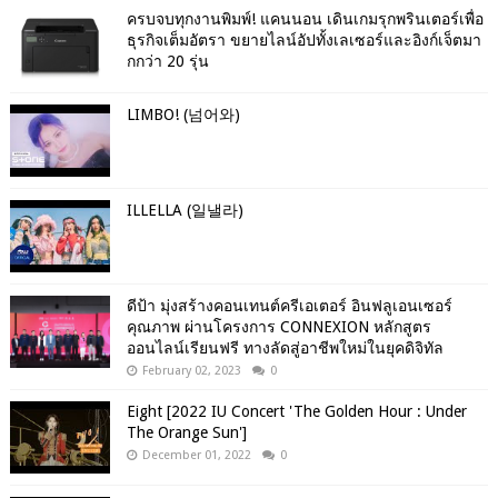
ครบจบทุกงานพิมพ์! แคนนอน เดินเกมรุกพรินเตอร์เพื่อ
ธุรกิจเต็มอัตรา ขยายไลน์อัปทั้งเลเซอร์และอิงก์เจ็ตมา
กกว่า 20 รุ่น
LIMBO! (넘어와)
ILLELLA (일낼라)
ดีป้า มุ่งสร้างคอนเทนต์ครีเอเตอร์ อินฟลูเอนเซอร์
คุณภาพ ผ่านโครงการ CONNEXION หลักสูตร
ออนไลน์เรียนฟรี ทางลัดสู่อาชีพใหม่ในยุคดิจิทัล
February 02, 2023
0
Eight [2022 IU Concert 'The Golden Hour : Under
The Orange Sun']
December 01, 2022
0