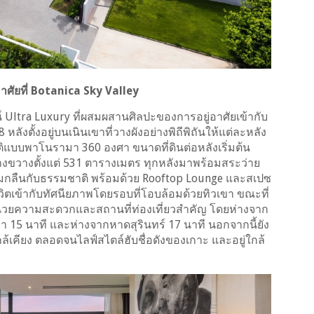
่อาศัยที่ Botanica Sky Valley
์ Ultra Luxury ที่ผสมผสานศิลปะของการอยู่อาศัยเข้ากับ
ังตั้งอยู่บนเนินเขาที่วางผังอย่างพิถีพิถันให้แต่ละหลัง
ติแบบพาโนรามา 360 องศา ขนาดที่ดินต่อหลังเริ่มต้น
ว้างขวางตั้งแต่ 531 ตารางเมตร ทุกหลังมาพร้อมสระว่าย
ลมกลืนกับธรรมชาติ พร้อมด้วย Rooftop Lounge และสเปซ
วิตเข้ากับทัศนียภาพโดยรอบที่โอบล้อมด้วยทิวเขา ขณะที่
ำนวยความสะดวกและสถานที่ท่องเที่ยวสำคัญ โดยห่างจาก
 15 นาที และห่างจากหาดสุรินทร์ 17 นาที นอกจากนี้ยัง
เคียง ตลอดจนไลฟ์สไตล์ฮับชื่อดังของเกาะ และอยู่ใกล้