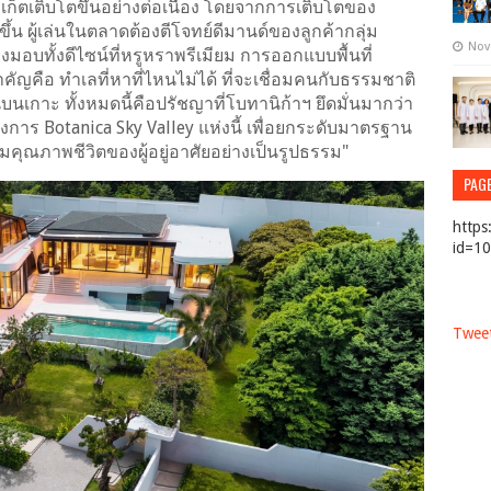
ูเก็ตเติบโตขึ้นอย่างต่อเนื่อง โดยจากการเติบโตของ
ดขึ้น ผู้เล่นในตลาดต้องตีโจทย์ดีมานด์ของลูกค้ากลุ่ม
Nov
องมอบทั้งดีไซน์ที่หรูหราพรีเมียม การออกแบบพื้นที่
คัญคือ ทำเลที่หาที่ไหนไม่ได้ ที่จะเชื่อมคนกับธรรมชาติ
เกาะ ทั้งหมดนี้คือปรัชญาที่โบทานิก้าฯ ยึดมั่นมากว่า
งการ Botanica Sky Valley แห่งนี้ เพื่อยกระดับมาตรฐาน
มคุณภาพชีวิตของผู้อยู่อาศัยอย่างเป็นรูปธรรม"
PAG
https
id=1
Tweet