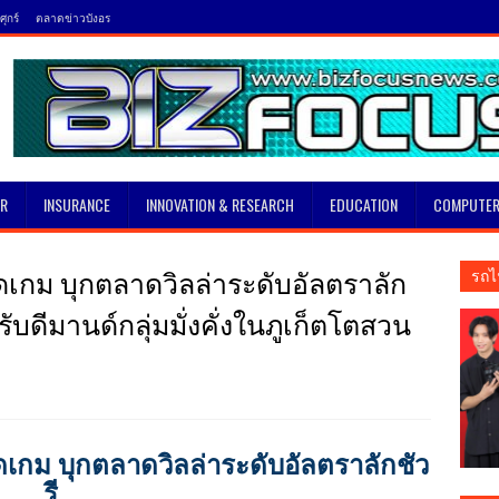
ุกร์
ตลาดข่าวบังอร
SR
INSURANCE
INNOVATION & RESEARCH
EDUCATION
COMPUTER
 เปิดเกม บุกตลาดวิลล่าระดับอัลตราลัก
รถไ
y” รับดีมานด์กลุ่มมั่งคั่งในภูเก็ตโตสวน
เปิดเกม บุกตลาดวิลล่าระดับอัลตราลักชัว
รี