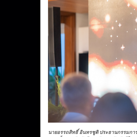
นายอรรถสิทธิ์ อินทรชูติ ประธานกรรมการบริห