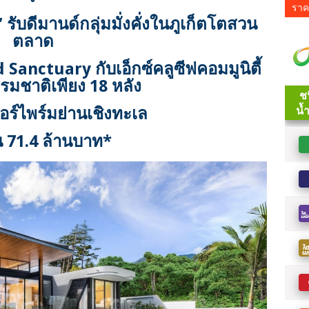
ราค
รับดีมานด์กลุ่มมั่งคั่งในภูเก็ตโตสวน
ตลาด
Sanctuary กับเอ็กซ์คลูซีฟคอมมูนิตี้
มชาติเพียง 18 หลัง
อร์ไพร์มย่านเชิงทะเล
้น 71.4 ล้านบาท*