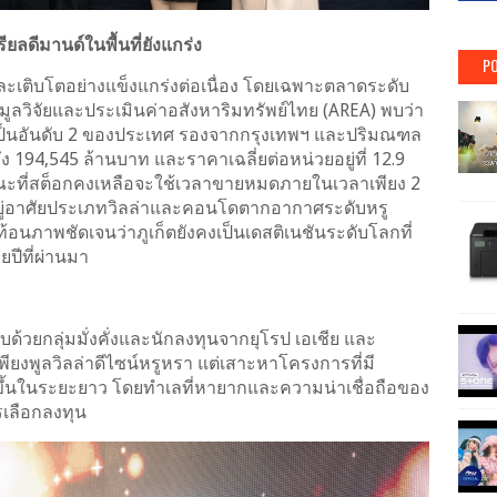
เรียลดีมานด์ในพื้นที่ยังแกร่ง
PO
และเติบโตอย่างแข็งแกร่งต่อเนื่อง โดยเฉพาะตลาดระดับ
มูลวิจัยและประเมินค่าอสังหาริมทรัพย์ไทย (AREA) พบว่า
ญ่เป็นอันดับ 2 ของประเทศ รองจากกรุงเทพฯ และปริมณฑล
ึง 194,545 ล้านบาท และราคาเฉลี่ยต่อหน่วยอยู่ที่ 12.9
า ขณะที่สต็อกคงเหลือจะใช้เวลาขายหมดภายในเวลาเพียง 2
 ที่อยู่อาศัยประเภทวิลล่าและคอนโดตากอากาศระดับหรู
อนภาพชัดเจนว่าภูเก็ตยังคงเป็นเดสติเนชันระดับโลกที่
ปีที่ผ่านมา
ด้วยกลุ่มมั่งคั่งและนักลงทุนจากยุโรป เอเชีย และ
พียงพูลวิลล่าดีไซน์หรูหรา แต่เสาะหาโครงการที่มี
่มขึ้นในระยะยาว โดยทำเลที่หายากและความน่าเชื่อถือของ
รเลือกลงทุน