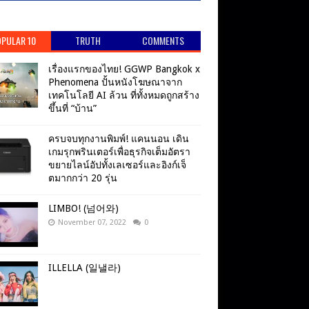
PULAR 10
TRUTH
COMMENTS
เรื่องแรกของไทย! GGWP Bangkok x
Phenomena ปั้นหนังโฆษณาจาก
เทคโนโลยี AI ล้วน ที่ทั้งหมดถูกสร้าง
ขึ้นที่ “บ้าน”
ครบจบทุกงานพิมพ์! แคนนอน เดิน
เกมรุกพรินเตอร์เพื่อธุรกิจเต็มอัตรา
ขยายไลน์อัปทั้งเลเซอร์และอิงก์เจ็
ตมากกว่า 20 รุ่น
LIMBO! (넘어와)
November 07, 2022
0
ILLELLA (일낼라)