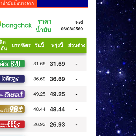
าน้ำมันปั๊มบางจาก