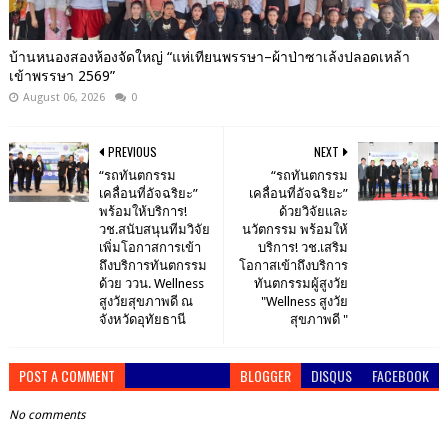
บ้านหนองสองห้องจัดใหญ่ “แห่เทียนพรรษา–ผ้าป่าซาเล้งปลอดเหล้า
เข้าพรรษา 2569”
August 06, 2026
0
PREVIOUS
NEXT
“รถทันตกรรม
“รถทันตกรรม
เคลื่อนที่อัจฉริยะ”
เคลื่อนที่อัจฉริยะ”
พร้อมให้บริการ!
ด้วยวิจัยและ
วช.สนับสนุนทีมวิจัย
นวัตกรรม พร้อมให้
เพิ่มโอกาสการเข้า
บริการ! วช.เสริม
ถึงบริการทันตกรรม
โอกาสเข้าถึงบริการ
ด้วย ววน. Wellness
ทันตกรรมผู้สูงวัย
สูงวัยสุขภาพดี ณ
"Wellness สูงวัย
จังหวัดอุทัยธานี
สุขภาพดี "
POST A COMMENT
BLOGGER
DISQUS
FACEBOOK
No comments