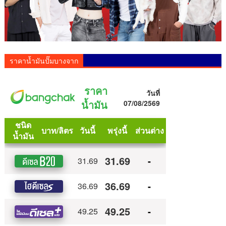
ราคาน้ำมันปั๊มบางจาก