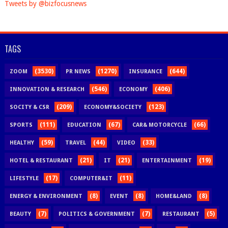
Tweets by @bizfocusnews
TAGS
(3530)
(1270)
(644)
ZOOM
PR NEWS
INSURANCE
(546)
(406)
INNOVATION & RESEARCH
ECONOMY
(209)
(123)
SOCITY & CSR
ECONOMY&SOCIETY
(111)
(67)
(66)
SPORTS
EDUCATION
CAR& MOTORCYCLE
(59)
(44)
(33)
HEALTHY
TRAVEL
VIDEO
(21)
(21)
(19)
HOTEL & RESTAURANT
IT
ENTERTAINMENT
(17)
(11)
LIFESTYLE
COMPUTER&IT
(8)
(8)
(8)
ENERGY & ENVIRONMENT
EVENT
HOME&LAND
(7)
(7)
(5)
BEAUTY
POLITICS & GOVERNMENT
RESTAURANT