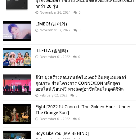
ธุรกิจเต็มอัตรา ขยายไลน์อัปทั้งเลเซอร์และอิงก์เจ็ตมา
กกว่า 20 รุ่น
November 26, 2024
0
LIMBO! (넘어와)
November 07, 2022
0
ILLELLA (일낼라)
December 01, 2022
0
ดีป้า มุ่งสร้างคอนเทนต์ครีเอเตอร์ อินฟลูเอนเซอร์
คุณภาพ ผ่านโครงการ CONNEXION หลักสูตร
ออนไลน์เรียนฟรี ทางลัดสู่อาชีพใหม่ในยุคดิจิทัล
February 02, 2023
0
Eight [2022 IU Concert 'The Golden Hour : Under
The Orange Sun']
December 01, 2022
0
Boys Like You [MV BEHIND]