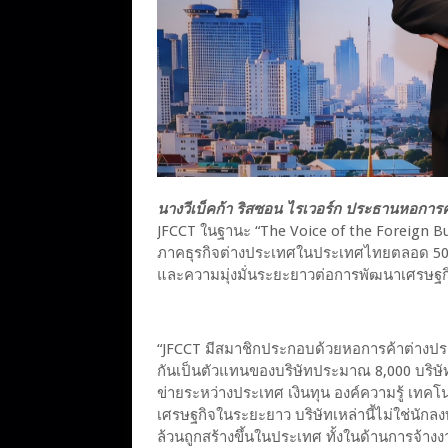
นางวีเบ็คก้า ริสซอน ไรเวอร์ก ประธานหอกา
JFCCT ในฐานะ “The Voice of the Foreign Bu
ภาคธุรกิจต่างประเทศในประเทศไทยตลอด 50 ปี
และความมุ่งมั่นระยะยาวต่อการพัฒนาเศรษ
“JFCCT มีสมาชิกประกอบด้วยหอการค้าต่างประ
กันเป็นตัวแทนของบริษัทประมาณ 8,000 บริษั
ข่ายระหว่างประเทศ เงินทุน องค์ความรู้ เทค
เศรษฐกิจในระยะยาว บริษัทเหล่านี้ไม่ใช่นักลงทุน
ล้วนถูกสร้างขึ้นในประเทศ ทั้งในด้านการจ้