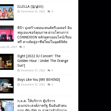
ILLELLA (일낼라)
December 01, 2022
0
ดีป้า มุ่งสร้างคอนเทนต์ครีเอเตอร์ อิน
ฟลูเอนเซอร์คุณภาพ ผ่านโครงการ
CONNEXION หลักสูตรออนไลน์เรียน
ฟรี ทางลัดสู่อาชีพใหม่ในยุคดิจิทัล
uary 02, 2023
0
Eight [2022 IU Concert 'The
Golden Hour : Under The Orange
Sun']
December 01, 2022
0
Boys Like You [MV BEHIND]
December 01, 2022
0
ก.ล.ต. ให้บริการ ตู้บริการ
อเนกประสงค์ภาครัฐ ยืนยันตัวตน
แบบ dip chip ณ อาคารสำนักงาน