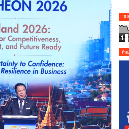
TOT
1
ทิพ