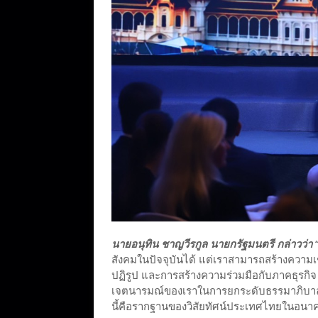
นายอนุทิน ชาญวีรกูล นายกรัฐมนตรี กล่าวว่า
“
สังคมในปัจจุบันได้ แต่เราสามารถสร้างความเ
ปฏิรูป และการสร้างความร่วมมือกับภาคธุรกิ
เจตนารมณ์ของเราในการยกระดับธรรมาภิบา
นี้คือรากฐานของวิสัยทัศน์ประเทศไทยในอนาค