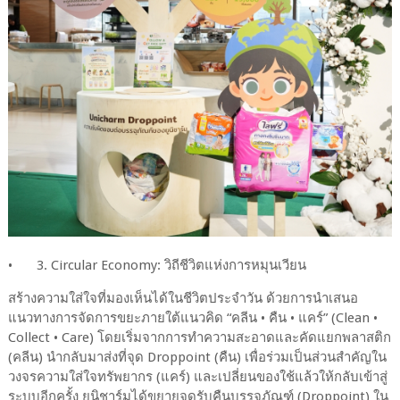
•
3. Circular Economy: วิถีชีวิตแห่งการหมุนเวียน
สร้างความใส่ใจที่มองเห็นได้ในชีวิตประจำวัน ด้วยการนำเสนอ
แนวทางการจัดการขยะภายใต้แนวคิด “คลีน • คืน • แคร์” (Clean •
Collect • Care) โดยเริ่มจากการทำความสะอาดและคัดแยกพลาสติก
(คลีน) นำกลับมาส่งที่จุด Droppoint (คืน) เพื่อร่วมเป็นส่วนสำคัญใน
วงจรความใส่ใจทรัพยากร (แคร์) และเปลี่ยนของใช้แล้วให้กลับเข้าสู่
ระบบอีกครั้ง ยูนิชาร์มได้ขยายจุดรับคืนบรรจุภัณฑ์ (Droppoint) ใน