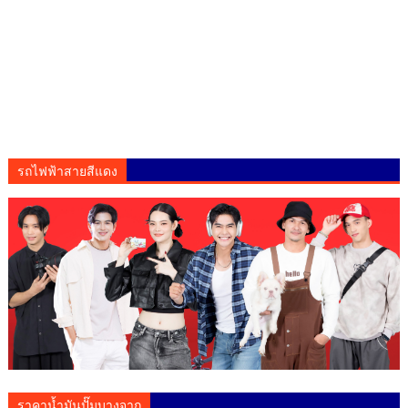
รถไฟฟ้าสายสีแดง
ราคาน้ำมันปั๊มบางจาก