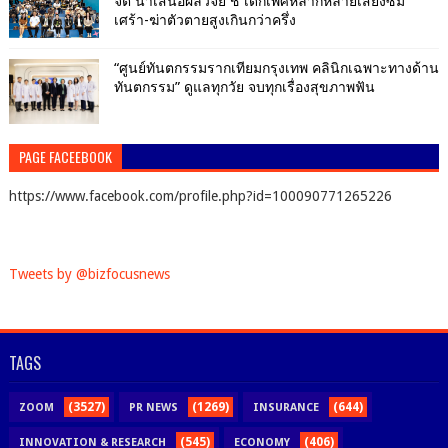
จิต นำเสนอผลวิจัย ชี้ เด็กเพศหลากหลายเสี่ยงซึม
เศร้า-ฆ่าตัวตายสูงเกินกว่าครึ่ง
“ศูนย์ทันตกรรมรากเทียมกรุงเทพ คลินิกเฉพาะทางด้าน
ทันตกรรม” ดูแลทุกวัย จบทุกเรื่องสุขภาพฟัน
PAGE FACEEBOOK
https://www.facebook.com/profile.php?id=100090771265226
Tweets by @bizfocusnews
TAGS
(3527)
(1269)
(644)
ZOOM
PR NEWS
INSURANCE
(545)
(406)
INNOVATION & RESEARCH
ECONOMY