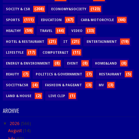
(208)
(123)
SOCITY & CSR
ECONOMY&SOCIETY
(111)
(67)
(66)
SPORTS
EDUCATION
CAR& MOTORCYCLE
(59)
(44)
(33)
HEALTHY
TRAVEL
VIDEO
(21)
(21)
(19)
HOTEL & RESTAURANT
IT
ENTERTAINMENT
(17)
(11)
LIFESTYLE
COMPUTER&IT
(8)
(8)
(8)
ENERGY & ENVIRONMENT
EVENT
HOME&LAND
(7)
(7)
(5)
BEAUTY
POLITICS & GOVERNMENT
RESTAURANT
(4)
(3)
(3)
SOCITY&CSR
FASHION & PAGEANT
MV
(2)
(1)
LAND & HOUSE
LIVE CLIP
ARCHIVE
▼
2026
(566)
August
(14)
July
(60)