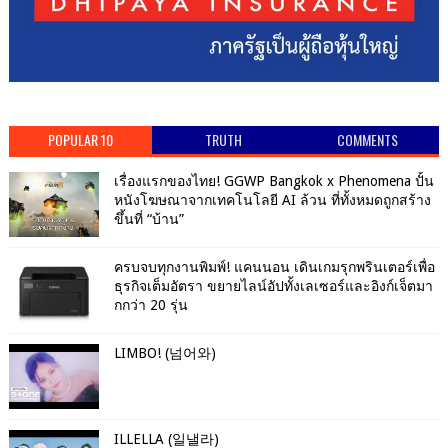
POPULAR 10
TRUTH
COMMENTS
เรื่องแรกของไทย! GGWP Bangkok x Phenomena ปั้น
หนังโฆษณาจากเทคโนโลยี AI ล้วน ที่ทั้งหมดถูกสร้าง
ขึ้นที่ “บ้าน”
ครบจบทุกงานพิมพ์! แคนนอน เดินเกมรุกพรินเตอร์เพื่อ
ธุรกิจเต็มอัตรา ขยายไลน์อัปทั้งเลเซอร์และอิงก์เจ็ตมา
กกว่า 20 รุ่น
LIMBO! (넘어와)
ILLELLA (일낼라)