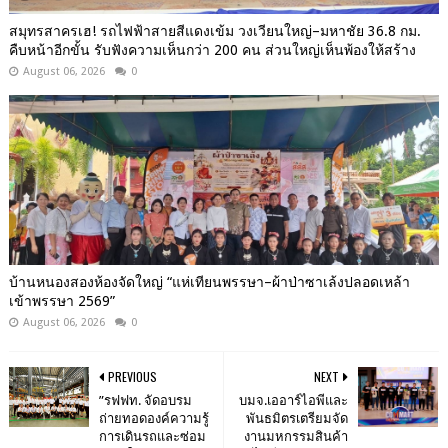
สมุทรสาครเฮ! รถไฟฟ้าสายสีแดงเข้ม วงเวียนใหญ่–มหาชัย 36.8 กม.
คืบหน้าอีกขั้น รับฟังความเห็นกว่า 200 คน ส่วนใหญ่เห็นพ้องให้สร้าง
August 06, 2026
0
บ้านหนองสองห้องจัดใหญ่ “แห่เทียนพรรษา–ผ้าป่าซาเล้งปลอดเหล้า
เข้าพรรษา 2569”
August 06, 2026
0
PREVIOUS
NEXT
”รฟฟท. จัดอบรม
บมจ.เออาร์ไอพีและ
ถ่ายทอดองค์ความรู้
พันธมิตรเตรียมจัด
การเดินรถและซ่อม
งานมหกรรมสินค้า