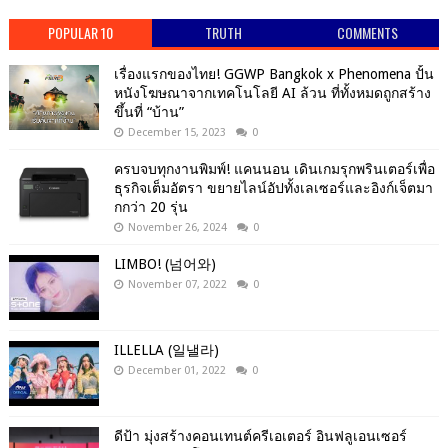
POPULAR 10
TRUTH
COMMENTS
เรื่องแรกของไทย! GGWP Bangkok x Phenomena ปั้น
หนังโฆษณาจากเทคโนโลยี AI ล้วน ที่ทั้งหมดถูกสร้าง
ขึ้นที่ “บ้าน”
December 15, 2023
0
ครบจบทุกงานพิมพ์! แคนนอน เดินเกมรุกพรินเตอร์เพื่อ
ธุรกิจเต็มอัตรา ขยายไลน์อัปทั้งเลเซอร์และอิงก์เจ็ตมา
กกว่า 20 รุ่น
November 26, 2024
0
LIMBO! (넘어와)
November 07, 2022
0
ILLELLA (일낼라)
December 01, 2022
0
ดีป้า มุ่งสร้างคอนเทนต์ครีเอเตอร์ อินฟลูเอนเซอร์