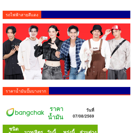
รถไฟฟ้าสายสีแดง
ราคาน้ำมันปั๊มบางจาก