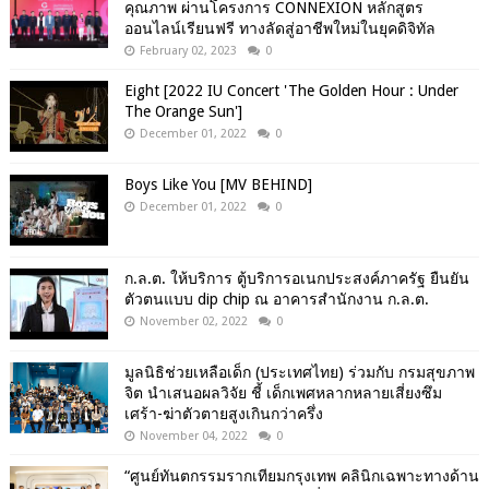
คุณภาพ ผ่านโครงการ CONNEXION หลักสูตร
ออนไลน์เรียนฟรี ทางลัดสู่อาชีพใหม่ในยุคดิจิทัล
February 02, 2023
0
Eight [2022 IU Concert 'The Golden Hour : Under
The Orange Sun']
December 01, 2022
0
Boys Like You [MV BEHIND]
December 01, 2022
0
ก.ล.ต. ให้บริการ ตู้บริการอเนกประสงค์ภาครัฐ ยืนยัน
ตัวตนแบบ dip chip ณ อาคารสำนักงาน ก.ล.ต.
November 02, 2022
0
มูลนิธิช่วยเหลือเด็ก (ประเทศไทย) ร่วมกับ กรมสุขภาพ
จิต นำเสนอผลวิจัย ชี้ เด็กเพศหลากหลายเสี่ยงซึม
เศร้า-ฆ่าตัวตายสูงเกินกว่าครึ่ง
November 04, 2022
0
“ศูนย์ทันตกรรมรากเทียมกรุงเทพ คลินิกเฉพาะทางด้าน