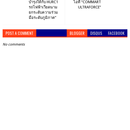
บำรุงให้กับ HURC1
ไอที “COMMART
รถไฟฟ้าเวียดนาม
ULTRAFORCE”
ยกระดับความร่วม
มือระดับภูมิภาค”
POST A COMMENT
BLOGGER
DISQUS
FACEBOOK
No comments