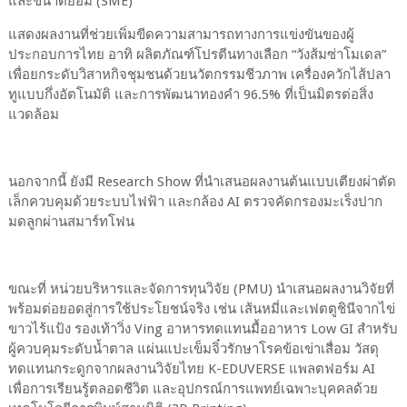
และขนาดย่อม (SME)
แสดงผลงานที่ช่วยเพิ่มขีดความสามารถทางการแข่งขันของผู้
ประกอบการไทย อาทิ ผลิตภัณฑ์โปรตีนทางเลือก “วังส้มซ่าโมเดล”
เพื่อยกระดับวิสาหกิจชุมชนด้วยนวัตกรรมชีวภาพ เครื่องควักไส้ปลา
ทูแบบกึ่งอัตโนมัติ และการพัฒนาทองคำ 96.5% ที่เป็นมิตรต่อสิ่ง
แวดล้อม
นอกจากนี้ ยังมี Research Show ที่นำเสนอผลงานต้นแบบเตียงผ่าตัด
เล็กควบคุมด้วยระบบไฟฟ้า และกล้อง AI ตรวจคัดกรองมะเร็งปาก
มดลูกผ่านสมาร์ทโฟน
ขณะที่ หน่วยบริหารและจัดการทุนวิจัย (PMU) นำเสนอผลงานวิจัยที่
พร้อมต่อยอดสู่การใช้ประโยชน์จริง เช่น เส้นหมี่และเฟตตูชินีจากไข่
ขาวไร้แป้ง รองเท้าวิ่ง Ving อาหารทดแทนมื้ออาหาร Low GI สำหรับ
ผู้ควบคุมระดับน้ำตาล แผ่นแปะเข็มจิ๋วรักษาโรคข้อเข่าเสื่อม วัสดุ
ทดแทนกระดูกจากผลงานวิจัยไทย K-EDUVERSE แพลตฟอร์ม AI
เพื่อการเรียนรู้ตลอดชีวิต และอุปกรณ์การแพทย์เฉพาะบุคคลด้วย