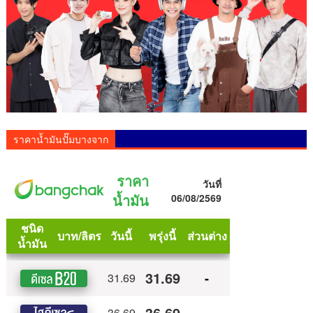
ราคาน้ำมันปั๊มบางจาก