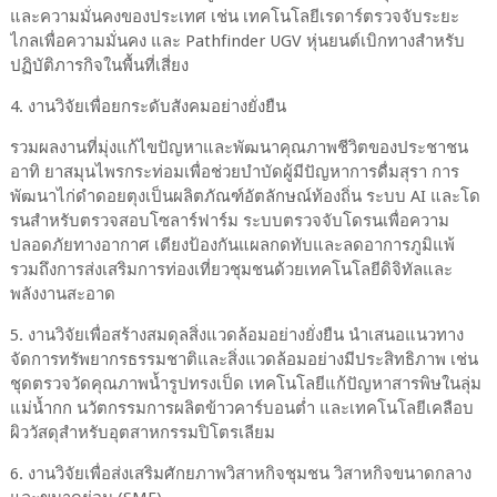
และความมั่นคงของประเทศ เช่น เทคโนโลยีเรดาร์ตรวจจับระยะ
ไกลเพื่อความมั่นคง และ Pathfinder UGV หุ่นยนต์เบิกทางสำหรับ
ปฏิบัติภารกิจในพื้นที่เสี่ยง
4. งานวิจัยเพื่อยกระดับสังคมอย่างยั่งยืน
รวมผลงานที่มุ่งแก้ไขปัญหาและพัฒนาคุณภาพชีวิตของประชาชน
อาทิ ยาสมุนไพรกระท่อมเพื่อช่วยบำบัดผู้มีปัญหาการดื่มสุรา การ
พัฒนาไก่ดำดอยตุงเป็นผลิตภัณฑ์อัตลักษณ์ท้องถิ่น ระบบ AI และโด
รนสำหรับตรวจสอบโซลาร์ฟาร์ม ระบบตรวจจับโดรนเพื่อความ
ปลอดภัยทางอากาศ เตียงป้องกันแผลกดทับและลดอาการภูมิแพ้
รวมถึงการส่งเสริมการท่องเที่ยวชุมชนด้วยเทคโนโลยีดิจิทัลและ
พลังงานสะอาด
5. งานวิจัยเพื่อสร้างสมดุลสิ่งแวดล้อมอย่างยั่งยืน นำเสนอแนวทาง
จัดการทรัพยากรธรรมชาติและสิ่งแวดล้อมอย่างมีประสิทธิภาพ เช่น
ชุดตรวจวัดคุณภาพน้ำรูปทรงเป็ด เทคโนโลยีแก้ปัญหาสารพิษในลุ่ม
แม่น้ำกก นวัตกรรมการผลิตข้าวคาร์บอนต่ำ และเทคโนโลยีเคลือบ
ผิววัสดุสำหรับอุตสาหกรรมปิโตรเลียม
6. งานวิจัยเพื่อส่งเสริมศักยภาพวิสาหกิจชุมชน วิสาหกิจขนาดกลาง