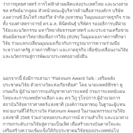
ว่าการยุทธศาสตร์ การไฟฟ้าฝ่ายผลิตแห่งประเทศไทย และนางสาย
ชล ทรัพย์มากอุดม หัวหน้าคณะผู้บริหารด้านสื่อสารองค์กร บริษัท
แอดวานซ์ อินโฟร์ เซอร์วิส จำกัด (มหาชน) ในมุมมองภาคธุรกิจ รวม
ทั้ง รองศาสตราจารย์ ดร.ม.ล. พินิตพันธุ์ บริพัตร รองอธิการบดีฝ่าย
วิจัยและนวัตกรรม มหาวิทยาลัยธรรมศาสตร์ และประธานเครือข่าย
พันธมิตรมหาวิทยาลัยเพื่อการวิจัย (RUN) ในมุมมองภาคการศึกษา
วิจัย ร่วมแลกเปลี่ยนมุมมองเกี่ยวกับการบูรณาการความร่วมมือ
ระหว่างภาครัฐ ภาคการศึกษา และภาคธุรกิจ เพื่อขับเคลื่อนงานวิจัย
และนวัตกรรมสู่การพัฒนาประเทศอย่างยั่งยืน
นอกจากนี้ ยังมีการเสวนา “Platinum Award Talk : เสริมพลัง
ประชาคมวิจัย ด้วยรางวัลแห่งเกียรติยศ” โดย นายแพทย์พีรชา คู
เกษมกิจ ผู้อำนวยการกองกัญชาทางการแพทย์ กรมการแพทย์แผน
ไทยและการแพทย์ทางเลือก และ ดร.วิภู รุโจปการ ผู้อำนวยการ
สถาบันวิจัยดาราศาสตร์แห่งชาติ (องค์การมหาชน) ในฐานะผู้แทน
หน่วยงานที่ได้รับรางวัล Platinum Award ในงานมหกรรมงานวิจัย
แห่งชาติ 2568 ร่วมถ่ายทอดประสบการณ์ ความสำเร็จ และแนวทาง
การยกระดับงานวิจัยสู่ความเป็นเลิศ เพื่อสร้างแรงบันดาลใจและ
เสริมสร้างความเข้มแข็งให้กับประชาคมวิจัยของประเทศต่อไป