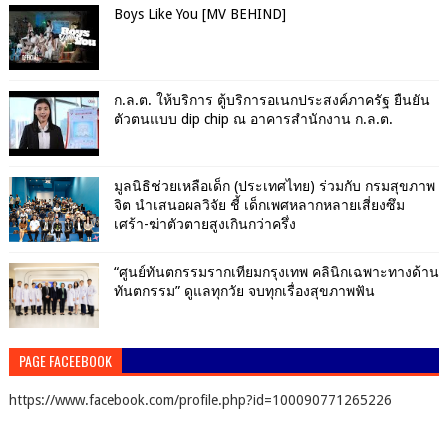
Boys Like You [MV BEHIND]
ก.ล.ต. ให้บริการ ตู้บริการอเนกประสงค์ภาครัฐ ยืนยัน
ตัวตนแบบ dip chip ณ อาคารสำนักงาน ก.ล.ต.
มูลนิธิช่วยเหลือเด็ก (ประเทศไทย) ร่วมกับ กรมสุขภาพ
จิต นำเสนอผลวิจัย ชี้ เด็กเพศหลากหลายเสี่ยงซึม
เศร้า-ฆ่าตัวตายสูงเกินกว่าครึ่ง
“ศูนย์ทันตกรรมรากเทียมกรุงเทพ คลินิกเฉพาะทางด้าน
ทันตกรรม” ดูแลทุกวัย จบทุกเรื่องสุขภาพฟัน
PAGE FACEEBOOK
https://www.facebook.com/profile.php?id=100090771265226