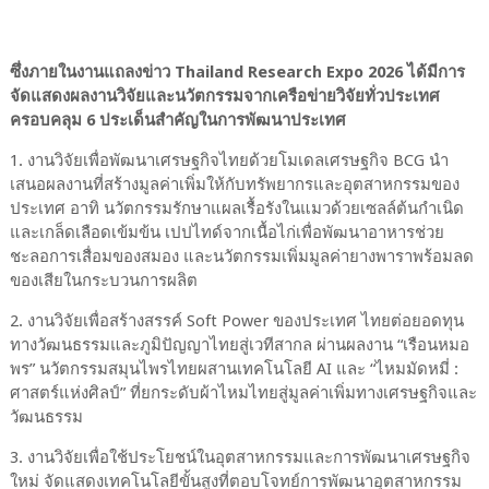
ซึ่งภายในงานแถลงข่าว Thailand Research Expo 2026 ได้มีการ
จัดแสดงผลงานวิจัยและนวัตกรรมจากเครือข่ายวิจัยทั่วประเทศ
ครอบคลุม 6 ประเด็นสำคัญในการพัฒนาประเทศ
1. งานวิจัยเพื่อพัฒนาเศรษฐกิจไทยด้วยโมเดลเศรษฐกิจ BCG นำ
เสนอผลงานที่สร้างมูลค่าเพิ่มให้กับทรัพยากรและอุตสาหกรรมของ
ประเทศ อาทิ นวัตกรรมรักษาแผลเรื้อรังในแมวด้วยเซลล์ต้นกำเนิด
และเกล็ดเลือดเข้มข้น เปปไทด์จากเนื้อไก่เพื่อพัฒนาอาหารช่วย
ชะลอการเสื่อมของสมอง และนวัตกรรมเพิ่มมูลค่ายางพาราพร้อมลด
ของเสียในกระบวนการผลิต
2. งานวิจัยเพื่อสร้างสรรค์ Soft Power ของประเทศ ไทยต่อยอดทุน
ทางวัฒนธรรมและภูมิปัญญาไทยสู่เวทีสากล ผ่านผลงาน “เรือนหมอ
พร” นวัตกรรมสมุนไพรไทยผสานเทคโนโลยี AI และ “ไหมมัดหมี่ :
ศาสตร์แห่งศิลป์” ที่ยกระดับผ้าไหมไทยสู่มูลค่าเพิ่มทางเศรษฐกิจและ
วัฒนธรรม
3. งานวิจัยเพื่อใช้ประโยชน์ในอุตสาหกรรมและการพัฒนาเศรษฐกิจ
ใหม่ จัดแสดงเทคโนโลยีขั้นสูงที่ตอบโจทย์การพัฒนาอุตสาหกรรม