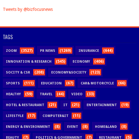
Tweets by @bizfocusnews
TAGS
(3527)
(1269)
(644)
ZOOM
PR NEWS
INSURANCE
(545)
(406)
INNOVATION & RESEARCH
ECONOMY
(208)
(123)
SOCITY & CSR
ECONOMY&SOCIETY
(111)
(67)
(66)
SPORTS
EDUCATION
CAR& MOTORCYCLE
(59)
(44)
(33)
HEALTHY
TRAVEL
VIDEO
(21)
(21)
(19)
HOTEL & RESTAURANT
IT
ENTERTAINMENT
(17)
(11)
LIFESTYLE
COMPUTER&IT
(8)
(8)
(8)
ENERGY & ENVIRONMENT
EVENT
HOME&LAND
(7)
(7)
(5)
BEAUTY
POLITICS & GOVERNMENT
RESTAURANT