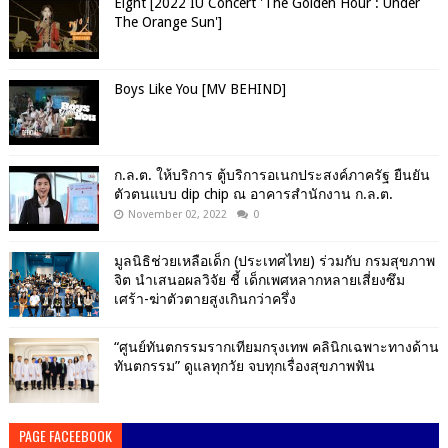
Eight [2022 IU Concert 'The Golden Hour : Under
The Orange Sun']
Boys Like You [MV BEHIND]
ก.ล.ต. ให้บริการ ตู้บริการอเนกประสงค์ภาครัฐ ยืนยัน
ตัวตนแบบ dip chip ณ อาคารสำนักงาน ก.ล.ต.
November 02, 2022
0
มูลนิธิช่วยเหลือเด็ก (ประเทศไทย) ร่วมกับ กรมสุขภาพ
จิต นำเสนอผลวิจัย ชี้ เด็กเพศหลากหลายเสี่ยงซึม
เศร้า-ฆ่าตัวตายสูงเกินกว่าครึ่ง
“ศูนย์ทันตกรรมรากเทียมกรุงเทพ คลินิกเฉพาะทางด้าน
ทันตกรรม” ดูแลทุกวัย จบทุกเรื่องสุขภาพฟัน
PAGE FACEEBOOK