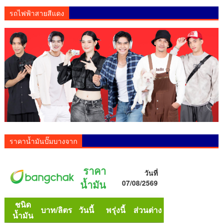
รถไฟฟ้าสายสีแดง
ราคาน้ำมันปั๊มบางจาก