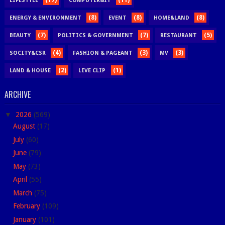
LIFESTYLE
COMPUTER&IT
(8)
(8)
(8)
ENERGY & ENVIRONMENT
EVENT
HOME&LAND
(7)
(7)
(5)
BEAUTY
POLITICS & GOVERNMENT
RESTAURANT
(4)
(3)
(3)
SOCITY&CSR
FASHION & PAGEANT
MV
(2)
(1)
LAND & HOUSE
LIVE CLIP
ARCHIVE
▼
2026
(569)
August
(17)
July
(60)
June
(79)
May
(73)
April
(55)
March
(75)
February
(109)
January
(101)