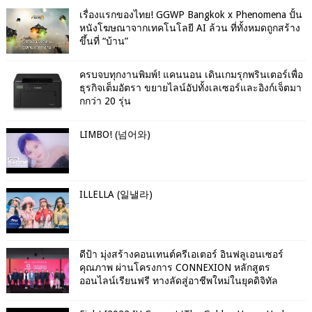
เรื่องแรกของไทย! GGWP Bangkok x Phenomena ปั้น
หนังโฆษณาจากเทคโนโลยี AI ล้วน ที่ทั้งหมดถูกสร้าง
ขึ้นที่ “บ้าน”
ครบจบทุกงานพิมพ์! แคนนอน เดินเกมรุกพรินเตอร์เพื่อ
ธุรกิจเต็มอัตรา ขยายไลน์อัปทั้งเลเซอร์และอิงก์เจ็ตมา
กกว่า 20 รุ่น
LIMBO! (넘어와)
ILLELLA (일낼라)
ดีป้า มุ่งสร้างคอนเทนต์ครีเอเตอร์ อินฟลูเอนเซอร์
คุณภาพ ผ่านโครงการ CONNEXION หลักสูตร
ออนไลน์เรียนฟรี ทางลัดสู่อาชีพใหม่ในยุคดิจิทัล