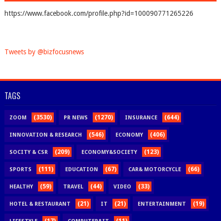
https://www.facebook.com/profile.php?id=100090771265226
Tweets by @bizfocusnews
TAGS
(3530)
(1270)
(644)
ZOOM
PR NEWS
INSURANCE
(546)
(406)
INNOVATION & RESEARCH
ECONOMY
(209)
(123)
SOCITY & CSR
ECONOMY&SOCIETY
(111)
(67)
(66)
SPORTS
EDUCATION
CAR& MOTORCYCLE
(59)
(44)
(33)
HEALTHY
TRAVEL
VIDEO
(21)
(21)
(19)
HOTEL & RESTAURANT
IT
ENTERTAINMENT
(17)
(11)