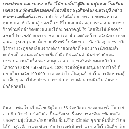
นายคำรณ ขอจรกลาง หรือ “โค้ชกอล์ฟ” ผู้ฝึกสอนฟุตซอลโรงเรียน
เทศบาล 3 วัดสหมิตรมงคลตั้งตรงจิตร 6 (เส้าหลิน) จ.สระบุรี กล่าว
ด้วยความตื้นตันว่า
ความสำเร็จครั้งนี้เกิดจากความอดทน ความ
ทุ่มเท และหัวใจนักสู้ ของเด็ก ๆ ที่ไม่ยอมแพ้ต่ออุปสรรค จนสามารถ
ก้าวข้ามขีดจำกัดของตนเองได้อย่างภาคภูมิใจ โดยทีมไม่เพียงคว้า
แชมป์ประเทศถ้วยพระราชทานฯ เท่านั้น แต่ยังคว้ารางวัลนักเตะทรง
คุณค่า (MVP) จากเด็กชายกรินทร์ โปร่งทะเล (น้องก้อง) และรางวัล
ผู้รักษาประตูยอดเยี่ยมจากเด็กชายณทศักดิ์ ทองมาก (น้องเจมส์)
สะท้อนถึงความมุ่งมั่นของทีมม้ามืดที่ร่วมกันฝ่าฟันข้อจำกัดจน
ประสบความสำเร็จ ขอขอบคุณ สสส. และเครือข่ายงดเหล้า ใน
โครงการ SDN Futsal No-L 2026 รวมทั้งผู้สนับสนุนจากบาโอจิ ที่
มอบเงินรางวัล 100,000 บาท จะนำไปเป็นทุนตั้งต้นในการจัดหารถตู้
พาเด็ก ๆ ออกไปหาประสบการณ์และสานต่อความฝันในเส้นทาง
นักกีฬาต่อไป
ทีมเยาวชน โรงเรียนไทยรัฐวิทยา 33 จังหวัดแม่ฮ่องสอน คว้าโอกาส
ตามฝัน ก้าวข้ามข้อจำกัดเป็นครั้งแรกเรื่องราวของทีมสะท้อนพลัง
ของความมุ่งมั่นและโอกาสที่เปลี่ยนชีวิต เมื่อเด็ก ๆ จากพื้นที่ห่างไกล
ได้ก้าวสู่เวทีการแข่งขันระดับประเทศเป็นครั้งแรก หนึ่งในนั้นคือ เด็ก