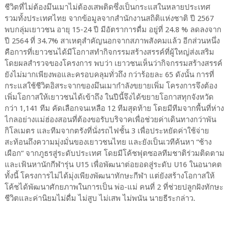
ชีวิตที่ไม่ต้องมึนเมาไม่ต้องเสพติดซึ่งเป็นกระแสในหลายประเทศ
รวมทั้งประเทศไทย จากข้อมูลจากสำนักงานสถิติแห่งชาติ ปี 2567
พบกลุ่มเยาวชน อายุ 15-24 ปี มีอัตราการดื่ม อยู่ที่ 24.8 % ลดลงจาก
ปี 2564 ที่ 34.7% สาเหตุสำคัญนอกจากสภาพสังคมแล้ว อีกส่วนหนึ่ง
คือการที่เยาวชนได้มีโอกาสทำกิจกรรมสร้างสรรค์ที่ผู้ใหญ่ส่งเสริม
โดยผลสำรวจของโครงการ พบว่า เยาวชนเห็นว่ากิจกรรมสร้างสรรค์
ยังไม่มากเพียงพอและครอบคลุมทั่วถึง กว่าร้อยละ 65 ดังนั้น การที่
กระแสใช้ชีวิตอิสระจากของมึนเมากำลังขยายเพิ่ม โครงการจึงต้อง
เพิ่มโอกาสให้เยาวชนได้เข้าถึง ในปีนี้จึงได้ขยายโอกาสทุกจังหวัด
กว่า 1,141 ทีม คัดเลือกจนเหลือ 12 ทีมสุดท้าย โดยมีทีมจากพื้นที่ห่าง
ไกลอย่างแม่ฮ่องสอนที่ต้องขอรับบริจาคเพื่อช่วยค่าเดินทางกว่าพัน
กิโลเมตร และทีมจากตรังที่นั่งรถไฟชั้น 3 เพื่อประหยัดค่าใช้จ่าย
สะท้อนถึงความมุ่งมั่นของเยาวชนไทย และยังเป็นเวทีค้นหา “ช้าง
เผือก” จากภูธรสู่ระดับประเทศ โดยมีโค้ชฟุตซอลทีมชาติร่วมติดตาม
และเฟ้นหานักกีฬารุ่น U15 เพื่อพัฒนาต่อยอดสู่ระดับ U16 ในอนาคต
ทั้งนี้ โครงการไม่ได้มุ่งเพียงพัฒนาทักษะกีฬา แต่ยังสร้างโอกาสให้
โค้ชได้พัฒนาศักยภาพในการเป็น พ่อ-แม่ คนที่ 2 ที่ช่วยปลูกฝังทักษะ
ชีวิตและค่านิยมไม่ดื่ม ไม่สูบ ไม่เสพ ไม่พนัน นายธีระกล่าว.