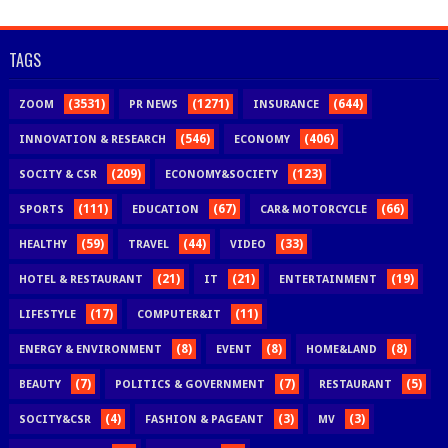
TAGS
(3531)
(1271)
(644)
ZOOM
PR NEWS
INSURANCE
(546)
(406)
INNOVATION & RESEARCH
ECONOMY
(209)
(123)
SOCITY & CSR
ECONOMY&SOCIETY
(111)
(67)
(66)
SPORTS
EDUCATION
CAR& MOTORCYCLE
(59)
(44)
(33)
HEALTHY
TRAVEL
VIDEO
(21)
(21)
(19)
HOTEL & RESTAURANT
IT
ENTERTAINMENT
(17)
(11)
LIFESTYLE
COMPUTER&IT
(8)
(8)
(8)
ENERGY & ENVIRONMENT
EVENT
HOME&LAND
(7)
(7)
(5)
BEAUTY
POLITICS & GOVERNMENT
RESTAURANT
(4)
(3)
(3)
SOCITY&CSR
FASHION & PAGEANT
MV