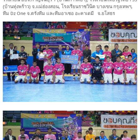
(บ้านทุ่งพร้าว) จ.แม่ฮ่องสอน, โรงเรียนราชวินิต บางเขน กรุงเทพฯ,
ทีม Dz One จ.ตรังทีม และทีมอาเชอ อะคาเดมี จ.ยโสธร