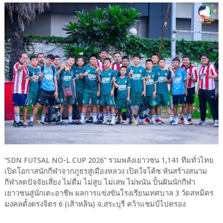
“SDN FUTSAL NO-L CUP 2026” รวมพลังเยาวชน 1,141 ทีมทั่วไทย
เปิดโอกาสนักกีฬาจากภูธรสู่เมืองหลวง เปิดใจโค้ช หันสร้างสนาม
กีฬาลดปัจจัยเสี่ยง ไม่ดื่ม ไม่สูบ ไม่เสพ ไม่พนัน ปั้นฝันนักกีฬา
เยาวชนสู่นักเตะอาชีพ ผลการแข่งขันโรงเรียนเทศบาล 3 วัดสหมิตร
มงคลตั้งตรงจิตร 6 (เส้าหลิน) จ.สระบุรี คว้าแชมป์ไปครอง