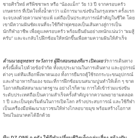
ชายศิรวิทย์ ศรีพิชชาพร หรือ “น้องแม็ก” วัย 13 ปี จากครอบครัว
เกษตรกร ที่เปิดใจทั้งน้ำตาว่า แม้การมาแข่งขันในกรุงเทพฯ ครั้งแรก
จะจบลงด้วยความพ่ายแพ้ แต่ถือเป็นประสบการณ์สำคัญในชีวิต โดย
เขามีความฝันชัดเจนที่จะใช้กีฬาฟุตซอลเป็นเส้นทางสู่การเป็น
นักกีฬาอาชีพ เพื่อดูแลครอบครัว พร้อมยืนยันอย่างหนักแน่นว่า “ผมสู้
ครับ” และจะกลับไปฝึกซ้อมให้หนักขึ้นเพื่อตามความฝันให้สำเร็จ
ด้านนายยุทธพร ระวังการ ผู้ฝึกสอนของทีมฯ เปิดเผยว่า
การเดินทาง
ครั้งนี้เต็มไปด้วยข้อจำกัด ทั้งงบประมาณในการเดินทาง และอุปกรณ์
ต่างๆ แต่ทีมเลือกพึ่งพาตนเอง ทั้งการยืมรถตู้ใช้รถกระบะขนอุปกรณ์
และทำอาหารกินเอง ขณะที่การฝึกซ้อมบนสนามปูนทำให้เด็ก ๆ ขาด
โอกาสสัมผัสสนามมาตรฐาน อย่างไรก็ตาม การได้เข้าร่วมแข่งขัน
ระดับประเทศถือเป็นความสำเร็จครั้งสำคัญจากความพยายามตลอด
1 ปี และเป็นจุดเริ่มต้นในการเปิดโลก สร้างประสบการณ์ และใช้กีฬา
เป็นเครื่องมือพัฒนาเยาวชนให้ห่างไกลอบายมุข พร้อมสร้างโอกาส
ใหม่ในอนาคตได้อีกด้วย
ทีม DZ ONE จ.ตรัง ใช้กีฬาเปลี่ยนชีวิตเด็กกลุ่มเสี่ยง สร้างฝัน