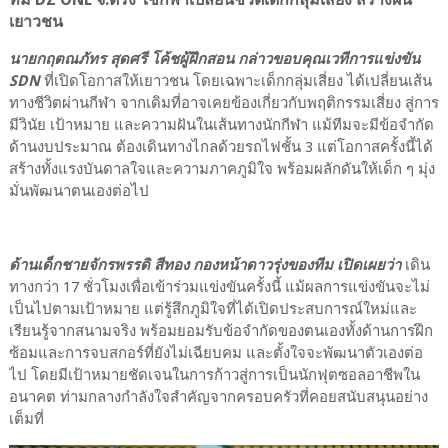
เยาวชน
นายกฤตณภัทร สุดศรี โค้ชผู้ฝึกสอน กล่าวขอบคุณเวทีการแข่งขัน
SDN
ที่เปิดโอกาสให้เยาวชน โดยเฉพาะเด็กกลุ่มเสี่ยง ได้เปลี่ยนเส้น
ทางชีวิตผ่านกีฬา จากเดิมที่อาจเคยข้องเกี่ยวกับพฤติกรรมเสี่ยง สู่การ
มีวินัย เป้าหมาย และความฝันในเส้นทางนักกีฬา แม้ทีมจะมีข้อจำกัด
ด้านงบประมาณ ต้องเดินทางไกลด้วยรถไฟชั้น 3 แต่โอกาสครั้งนี้ได้
สร้างทั้งแรงบันดาลใจและความภาคภูมิใจ พร้อมผลักดันให้เด็ก ๆ มุ่ง
มั่นพัฒนาตนเองต่อไป
ด้านเด็กชายจักรพรรดิ สีทอง กองหน้าดาวรุ่งของทีม เปิดเผยว่า
เดิน
ทางกว่า 17 ชั่วโมงเพื่อเข้าร่วมแข่งขันครั้งนี้ แม้ผลการแข่งขันจะไม่
เป็นไปตามเป้าหมาย แต่รู้สึกภูมิใจที่ได้เปิดประสบการณ์ใหม่และ
เรียนรู้จากสนามจริง พร้อมยอมรับข้อจำกัดของตนเองทั้งด้านการฝึก
ซ้อมและการจบสกอร์ที่ยังไม่เฉียบคม และตั้งใจจะพัฒนาตัวเองต่อ
ไป โดยมีเป้าหมายชัดเจนในการก้าวสู่การเป็นนักฟุตซอลอาชีพใน
อนาคต ท่ามกลางกำลังใจสำคัญจากครอบครัวที่คอยสนับสนุนอย่าง
เต็มที่