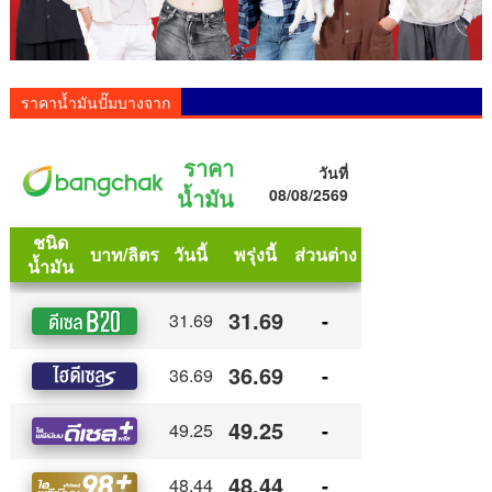
ราคาน้ำมันปั๊มบางจาก