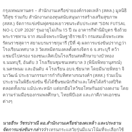
กรุงเทพมหานคร – สำนักงานเครือข่ายองค์กรงดเหล้า (สคล.) มูลนิธิ
วิถีสุข ร่วมกับ สำนักงานกองทุนสนับสนุนการสร้างเสริมสุขภาพ
(สสส.) จัดการแข่งขันฟุตซอลเยาวชนระดับประเทศ “SDN FUTSAL
NO-L CUP 2026” รุ่นอายุไม่เกิน 15 ปี ณ อาคารกีฬานิมิบุตร ชิงถ้วย
พระราชทาน จาก สมเด็จพระกนิษฐาธิราชเจ้า กรมสมเด็จพระเทพ
รัตนราชสุดาฯ สยามบรมราชกุมารี (ปีที่ 4) ผลการแข่งขันปรากฏว่า
โรงเรียนเทศบาล 3 วัดสหมิตรมงคลตั้งตรงจิตร 6 จ.สระบุรี คว้า
แชมป์ไปครอง รองชนะเลิศเป็นโรงเรียนสหศึกษาบางบัวทอง
จ.นนทบุรี, อันดับ 3 โรงเรียนชุมชนเทศบาล 3 (พินิจพิทยานุสรณ์)
จ.นครพนม และอันดับ 4 โรงเรียน อบจ.ชัยนาท โดยมีนายพิทยา จิ
นาวัฒน์ ประธานกรรมการกำกับทิศทางรณรงค์ฯ (สสส.) ร่วมเป็น
ประธานในพิธีแข่งขัน ซึ่งได้ชื่นชมนักกีฬาและโค้ชได้สร้างสปิริต
ตลอดทั้งเกม แม้ปะทะหนัก แต่ยกมือไหว้ขอโทษกันอย่างงดงาม โดย
ความร่วมมือของกรมพลศึกษา, ไทยพีบีเอส และภาคีภาคเอกชน
ต่างๆ
นายธีระ วัชรปราณี ผอ.สำนักงานเครือข่ายงดเหล้า และประธาน
จัดการแข่งขันฯ กล่าวว่า
เทรนกระแสวัยรุ่นมีแนวโน้มที่จะเลือกใช้