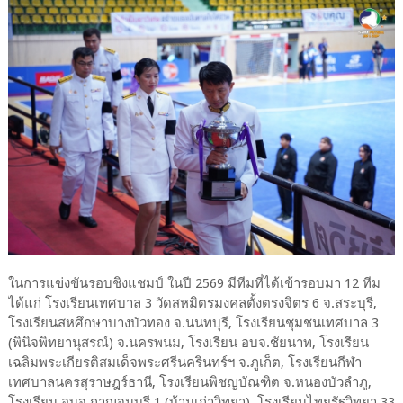
ในการแข่งขันรอบชิงแชมป์ ในปี 2569 มีทีมที่ได้เข้ารอบมา 12 ทีม
ได้แก่ โรงเรียนเทศบาล 3 วัดสหมิตรมงคลตั้งตรงจิตร 6 จ.สระบุรี,
โรงเรียนสหศึกษาบางบัวทอง จ.นนทบุรี, โรงเรียนชุมชนเทศบาล 3
(พินิจพิทยานุสรณ์) จ.นครพนม, โรงเรียน อบจ.ชัยนาท, โรงเรียน
เฉลิมพระเกียรติสมเด็จพระศรีนครินทร์ฯ จ.ภูเก็ต, โรงเรียนกีฬา
เทศบาลนครสุราษฎร์ธานี, โรงเรียนพิชญบัณฑิต จ.หนองบัวลำภู,
โรงเรียน อบจ.กาญจนบุรี 1 (บ้านเก่าวิทยา), โรงเรียนไทยรัฐวิทยา 33