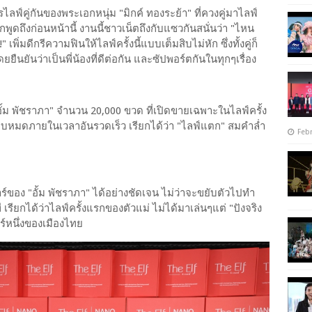
ฟ์คู่กันของพระเอกหนุ่ม "มิกค์ ทองระย้า" ที่ควงคู่มาไลฟ์
ูกพูดถึงก่อนหน้านี้ งานนี้ชาวเน็ตถึงกับแซวกันสนั่นว่า "ไหน
" เพิ่มดีกรีความฟินให้ไลฟ์ครั้งนี้แบบเต็มสิบไม่หัก ซึ่งทั้งคู่ก็
ยยืนยันว่าเป็นพี่น้องที่ดีต่อกัน และซัปพอร์ตกันในทุกๆเรื่อง
อั้ม พัชราภา" จำนวน 20,000 ขวด ที่เปิดขายเฉพาะในไลฟ์ครั้ง
ยบหมดภายในเวลาอันรวดเร็ว เรียกได้ว่า "ไลฟ์แตก" สมคำล่ำ
Febr
ร์ของ "อั้ม พัชราภา" ได้อย่างชัดเจน ไม่ว่าจะขยับตัวไปทำ
รียกได้ว่าไลฟ์ครั้งแรกของตัวแม่ ไม่ได้มาเล่นๆแต่ "ปังจริง
อร์หนึ่งของเมืองไทย