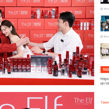
Nov
Nov
PAG
https
id=1
Tweet