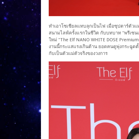
ทำเอาโซเชียลแทบลุกเป็นไฟ เมื่อซุปตาร์ตัวแม
สนามไลฟ์ครั้งแรกในชีวิต กับบทบาท "พรีเซนเ
ใหม่ "The Elf NANO WHITE DOSE Premium Whi
งานนี้กระแสแรงเกินต้าน ยอดคนดูพุ่งกระฉูดตั้
กับเป็นตัวแม่ตัวจริงของวงการ