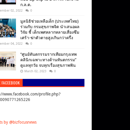
ก.ล.ต.
ember 02, 2022
0
มูลนิธิช่วยเหลือเด็ก (ประเทศไทย)
ร่วมกับ กรมสุขภาพจิต นำเสนอผล
วิจัย ชี้ เด็กเพศหลากหลายเสี่ยงซึม
เศร้า-ฆ่าตัวตายสูงเกินกว่าครึ่ง
ember 04, 2022
0
“ศูนย์ทันตกรรมรากเทียมกรุงเทพ
คลินิกเฉพาะทางด้านทันตกรรม”
ดูแลทุกวัย จบทุกเรื่องสุขภาพฟัน
March 02, 2023
0
E FACEEBOOK
://www.facebook.com/profile.php?
00090771265226
s by @bizfocusnews