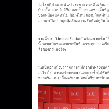
ไฮไลต์ที่ทำเอาแฟนๆใจละลาย คงหนีไม่พ้นการไล
กับ "อั้ม" แบบใกล้ชิด ตอกย้ำกระแสข่าวจิ้นที่ถ
บอกพี่น้อง แต่ทำไมมีอั้มที่ไหน ต้องมีมิกค์ที่นั่น!
ออกมาเปิดปากพูดถึงเรื่องความสัมพันธ์คู่กัน โด
งานนี้ขวด "Limited Edition" พร้อมลายเซ็น "
นี้ กลายเป็นของหายากทันที เพราะถูกกวาดเรี
ลือของตัวแม่จริงๆ
นับเป็นอีกหนึ่งปรากฏการณ์ที่ตอกย้ำพลังซุปตา
อะไร ก็สามารถสร้างกระแสและแรงซื้อได้ทันที เ
ขายจริง และเกลี้ยงจริง" สมศักดิ์ศรีซุปตาร์เบ