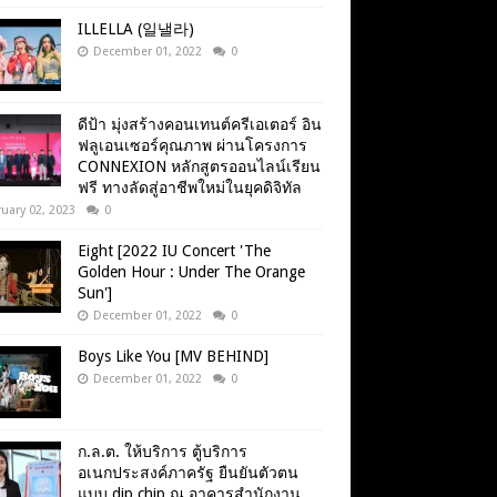
ILLELLA (일낼라)
December 01, 2022
0
ดีป้า มุ่งสร้างคอนเทนต์ครีเอเตอร์ อิน
ฟลูเอนเซอร์คุณภาพ ผ่านโครงการ
CONNEXION หลักสูตรออนไลน์เรียน
ฟรี ทางลัดสู่อาชีพใหม่ในยุคดิจิทัล
uary 02, 2023
0
Eight [2022 IU Concert 'The
Golden Hour : Under The Orange
Sun']
December 01, 2022
0
Boys Like You [MV BEHIND]
December 01, 2022
0
ก.ล.ต. ให้บริการ ตู้บริการ
อเนกประสงค์ภาครัฐ ยืนยันตัวตน
แบบ dip chip ณ อาคารสำนักงาน