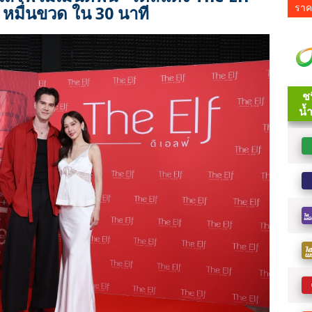
ราค
 หมื่นขวด ใน 30 นาที