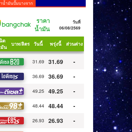
าน้ำมันปั๊มบางจาก