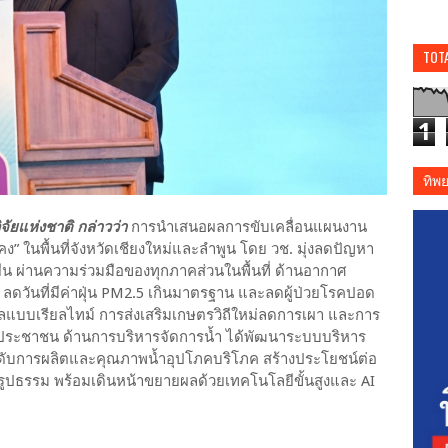
TOT
1
ทิพ
จัยแห่งชาติ กล่าวว่า
การนำเสนอผลการขับเคลื่อนแผนงาน
 ในพื้นที่จังหวัดเชียงใหม่และลำพูน โดย วช. มุ่งลดปัญหา
ยืน ผ่านความร่วมมือของทุกภาคส่วนในพื้นที่ ด้านอากาศ
ดวันที่มีค่าฝุ่น PM2.5 เกินมาตรฐาน และลดผู้ป่วยโรคปอด
อมูลแบบเรียลไทม์ การส่งเสริมเกษตรวิถีใหม่ลดการเผา และการ
พประชาชน ด้านการบริหารจัดการน้ำ ได้พัฒนาระบบบริหาร
กระดับการผลิตและคุณภาพน้ำอุปโภคบริโภค สร้างประโยชน์ต่อ
นรูปธรรม พร้อมเดินหน้าขยายผลด้วยเทคโนโลยีขั้นสูงและ AI