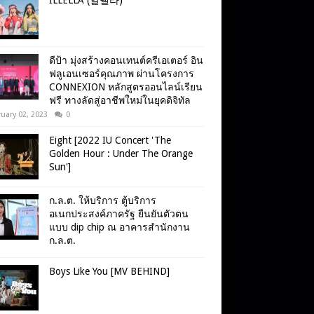
ILLELLA (일낼라)
ดีป้า มุ่งสร้างคอนเทนต์ครีเอเตอร์ อิน
ฟลูเอนเซอร์คุณภาพ ผ่านโครงการ
CONNEXION หลักสูตรออนไลน์เรียน
ฟรี ทางลัดสู่อาชีพใหม่ในยุคดิจิทัล
uary 02, 2023
0
Eight [2022 IU Concert 'The
Golden Hour : Under The Orange
Sun']
ก.ล.ต. ให้บริการ ตู้บริการ
อเนกประสงค์ภาครัฐ ยืนยันตัวตน
แบบ dip chip ณ อาคารสำนักงาน
ก.ล.ต.
Boys Like You [MV BEHIND]