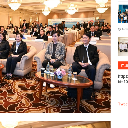
Nov
PAG
https
id=1
Tweet