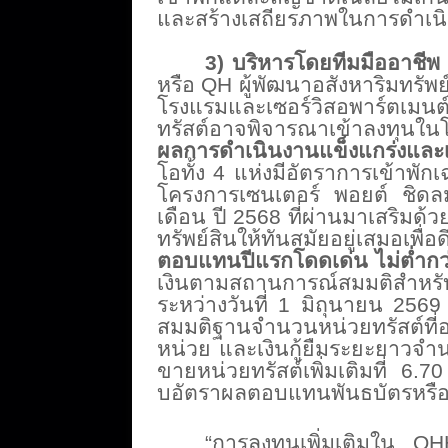
และสร้างเสถียรภาพในการดำเนิ
3) บริหารโดยทีมมืออาชีพ
หรือ QH ผู้พัฒนาอสังหาริมทรัพย
โรงแรมและเซอร์วิสอพาร์ตเมนต
ทรัสต์
อาจพิจารณาเข้าลงทุนใน
ผลการดำเนินงานแข็งแกร่งและเ
โอทั้ง 4 แห่งมีอัตราการเข้าพักเฉ
โครงการเซนเตอร์ พอยต์ ชิดลม
เดือน ปี 2568 ที่ผ่านมาเสริมด้
ทรัพย์สินให้ทั
นสมัยอยู่เสมอเพื่อดึ
ตอบแทนปีแรกโดดเด่น ไม่ต่ำก
เงินตามสถานการณ์สมมติ
สำหร
ระหว่างวันที่ 1 มิถุนายน 256
สมมติฐานจำนวนหน่
วยทรัสต์ที
หน่วย และเงินกู้ยื
มระยะยาวจำน
ขายหน่วยทรัสต์เพิ่
มเติมที่ 6.70
บอัตราผลตอบแทนพันธบัตรหรือเ
“การลงทุนเพิ่มเติมใน QHHR