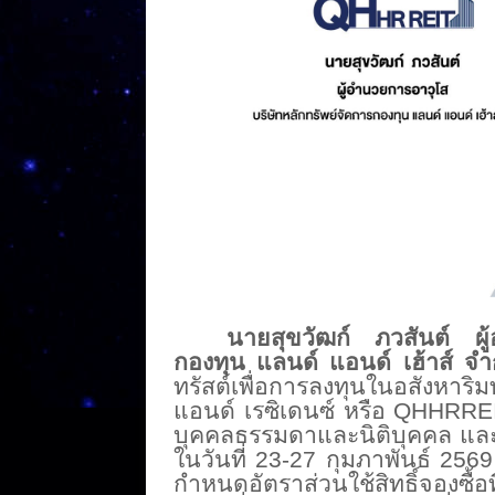
นายสุขวัฒก์ ภวสันต์ ผู้
กองทุน แลนด์ แอนด์ เฮ้าส์ จ
ทรัสต์เพื่อการลงทุนในอสังหาริ
มท
แอนด์ เรซิเดนซ์ หรือ QHHRREIT
บุ
คคลธรรมดาและนิติบุคคล และปร
ในวั
นที่ 23-27 กุมภาพันธ์ 256
กำหนดอัตราส่วนใช้สิทธิ์จองซื้
อ