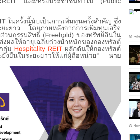
REIT และ/หรือประชาชนทั่วไป (Public
ในครั้งนี้นับเป็นการเพิ่มทุ
นครั้งสำคัญ ซึ่ง
ะยะยาว โดยภายหลังจากการเพิ่มทุนเสร็
จ
ส่วนกรรมสิทธิ์ (Freehold) ของทรัพย์สินใน
Febr
่งผลให้อายุเฉลี่ยถ่
วงน้ำหนักของกองทรัสต์
นกลุ่ม
Hospitality REIT
ผลักดันให้กองทรัสต์
ั่งยื
นในระยะยาวให้แก่ผู้ถือหน่วย”
นาย
Nov