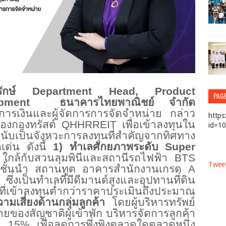
รักษ์ Department Head, Product
PAG
lopment ธนาคารไทยพาณิชย์ จำกัด
ารเงินและผู้
จัดการการจัดจำหน่าย กล่าว
https
2 ของกองทรัสต์ QHHRREIT เพื่อเข้าลงทุ
นใน
id=1
ับเป็นจังหวะการลงทุนที่สำคั
ญจากทิศทาง
เด่น ดังนี้
1) ทำเลศักยภาพระดับ Super
ล้กับสวนลุมพินีและสถานี
รถไฟฟ้า BTS
Tweet
้าชั้นนำ สถานทูต อาคารสำนักงานเกรด A
ึ่งเป็นทำเลที่มีดีมานด์สู
งและอุปทานที่ดิน
เข้าลงทุนต่ำ
กว่าราคาประเมินถึงประมาณ
มเสี่ยงด้
านกลุ่มลูกค้า
โดยผู้บริหารทรั
พย์
ของสัญชาติผู้เข้
าพัก บริหารจัดการลูกค้า
ิน 15% เพื่อลดการพึ่งพิงตลาดใดตลาดหนึ่
ง