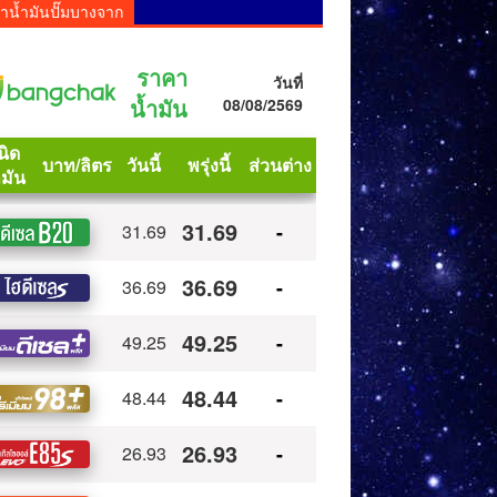
าน้ำมันปั๊มบางจาก