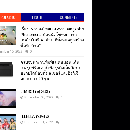
PULAR 10
TRUTH
COMMENTS
เรื่องแรกของไทย! GGWP Bangkok x
Phenomena ปั้นหนังโฆษณาจาก
เทคโนโลยี AI ล้วน ที่ทั้งหมดถูกสร้าง
ขึ้นที่ “บ้าน”
ember 15, 2023
0
ครบจบทุกงานพิมพ์! แคนนอน เดิน
เกมรุกพรินเตอร์เพื่อธุรกิจเต็มอัตรา
ขยายไลน์อัปทั้งเลเซอร์และอิงก์เจ็
ตมากกว่า 20 รุ่น
LIMBO! (넘어와)
November 07, 2022
0
ILLELLA (일낼라)
December 01, 2022
0