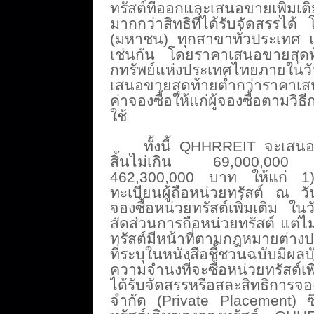
ทรัสต์ที่ออกและเสนอขายเพิ่
มเติ
มากกว่าสิทธิที่ได้รับจั
ดสรรได้ โ
(มหาชน) ทุกสาขาทั่วประเทศ
เช่นกัน โดยราคาเสนอขายสุดท
กทรัพย์แห่งประเทศไทยภายในวัน
เสนอขายสุดท้ายต่ำกว่
าราคาเสน
ค่
าจองซื้อให้แก่ผู้จองซื้อตามวิ
ธี
ใช้
ทั้งนี้ QHHRREIT จะเสนอข
สิ้นไม่เกิน 69,000,000 ห
462,300,000 บาท ให้แก่ 1) ผู้
ทะเบียนผู้ถือหน่
วยทรัสต์ ณ วัน
จองซื้อหน่
วยทรัสต์เพิ่มเติม ใ
สัดส่วนการถือหน่
วยทรัสต์ แต่ไม
ทรัสต์มี
หน้าที่ตามกฎหมายต่างปร
ที่ระบุในหนังสื
อชี้ชวนฉบับมีผลบั
ความจำนงที่จะซื้อหน่
วยทรัสต์เพ
ได้รับจั
ดสรรหรือสละสิทธิการจองซ
จำกัด (Private Placement) ซึ่ง