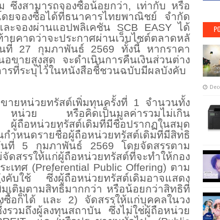
ม ซึ่งสามารถจองซื้อน้อยกว่า, เท่
ากับ หรือ
ดยจองซื้อได้ที่ธนาคารไทยพาณิ
ชย์ จำกัด
 และจองผ่านแอปพลิเคชัน SCB EASY ได้
PO
้ายคาดว่
าจะประกาศผ่านเว็บไซต์ตลาดหลั
ที่
27 กุมภาพันธ์ 2569 ทั้งนี้ หากราคา
อขายสูงสุด จะดำเนินการคืนเงินส่วนต่าง
การที่ระบุไว้ในหนังสือชี้
ชวนฉบับมีผลบังคับ
Dec
ายหน่วยทรัสต์เพิ่มทุ
นครั้งที่ 1 จำนวนทั้ง
น่วย หรือคิดเป็นมูลค่ารวมไม่เกิน
ถือหน่วยทรัสต์เดิมที่มีชื่
อปรากฏในสมุด
กำหนดรายชื่อผู้ถือหน่วยทรั
สต์เดิมที่มีสิทธิ
นวันที่ 5 กุมภาพันธ์ 2569 โดยจัดสรรตาม
่จัดสรรให้แก่ผู้ถือหน่
วยทรัสต์ที่จะทำให้กอง
ะเทศ (Preferential Public Offering) ตาม
งคับใช้ ซึ่งผู้ถือหน่วยทรัสต์เดิ
มอาจแสดง
ิ่มเติมตามสิทธิ
มากกว่า หรือน้อยกว่าสิทธิที่
ื้อก็
ได้ และ 2) จัดสรรให้แก่บุคคลในวง
รวมถึงผู้ลงทุนสถาบัน ซึ่งไม่ใช่ผู้ถือหน่วย