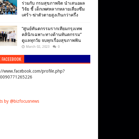
ร่วมกับ กรมสุขภาพจิต นำเสนอผล
วิจัย ชี้ เด็กเพศหลากหลายเสี่ยงซึม
เศร้า-ฆ่าตัวตายสูงเกินกว่าครึ่ง
“ศูนย์ทันตกรรมรากเทียมกรุงเทพ
คลินิกเฉพาะทางด้านทันตกรรม”
ดูแลทุกวัย จบทุกเรื่องสุขภาพฟัน
March 02, 2023
0
E FACEEBOOK
://www.facebook.com/profile.php?
00090771265226
s by @bizfocusnews