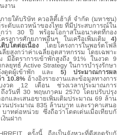
นงาน
ภายใต้บริ
ษัท ควอลิตี้เฮ้าส์ จำกัด (มหาชน)
์ระดั
บแถวหน้าของไทย ที่มีประสบการณ์
ใน
์
กว่า 30 ปี พร้อมโอกาสในอนาคตที่กอง
โครงการศั
กยภาพอื่นๆ ในเครือเพิ่มเติม
4)
ติ
บโตต่อเนื่อง
โดยโครงการในพอร์
ตโฟลิ
ลี่ยสู
งกว่าค่าเฉลี่ยอุตสาหกรรม โดยเฉพาะ
 มีอัตราการเข้าพักสูงถึง 91% ในงวด 9
วยกลยุทธ์ Active Strategy ในการบำรุงรักษา
งดูดผู้เข้
าพัก และ
5) ประมาณการผล
ว่า 10.8%
อ้างอิงรายงานและข้อมู
ลทางการ
ับงวด 12 เดือน ช่วงเวลาประมาณการ
9 ถึงวันที่ 30 พฤษภาคม 2570 โดยปรับปรุง
่ออกและเสนอขายเพิ่
มเติมประมาณ 69 ล้าน
วนประมาณ 835 ล้านบาท และราคาเสนอ
 บาทต่อหน่วย ซึ่งถือว่าโดดเด่นเมื่อเทียบกั
งิ
นฝาก
REIT ครั้งนี้ ถือเป็นจังหวะที่ดีสอดรับกั