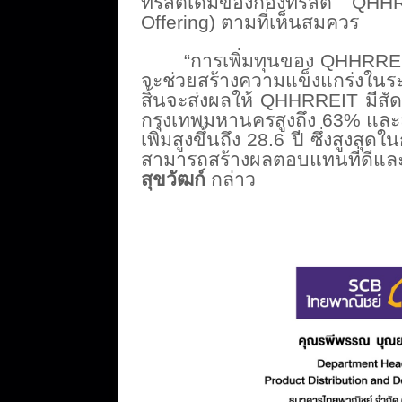
ทรัสต์เดิ
มของกองทรัสต์ QHHR
Offering) ตามที่เห็นสมควร
“การเพิ่มทุนของ QHHRREIT 
จะช่วยสร้างความแข็งแกร่
งในร
สิ้นจะส่งผลให้ QHHRREIT มีสัด
กรุงเทพมหานครสู
งถึง 63% และส
เพิ่มสู
งขึ้นถึง 28.6 ปี ซึ่งสูงสุดใ
สามารถสร้
างผลตอบแทนที่ดีและย
สุขวัฒก์
กล่าว