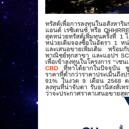
ทรัสต์เพื่อการลงทุนในอสังหาริ
มท
แอนด์ เรซิเดนซ์ หรือ QHHRRE
สุดหน่
วยทรัสต์เพิ่มทุนครั้งที่ 1
หน่วยเดิ
มจองซื้อในอัตรา 1 หน่
และเสนอขายเพิ่
มเติม พร้อมกั
พาณิชย์ทุ
กสาขา และแอปฯ SCB E
เพื่อเข้าลงทุนในโครงการ “เซ
CBD
ที่หาได้ยากในปัจจุบัน ชูจ
ราคาที่ต่ำกว่
าราคาประเมินถึงป
91% ในงวด 9 เดือน 2568 ตอ
ลงทุนที่น่าจั
บตา รับอานิสงส์เทร
ว่าจะประกาศราคาเสนอขายสุดท