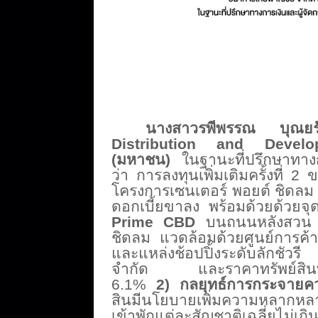
นางสาวรพีพรรณ บุณย
Distribution and Deve
(มหาชน)
ในฐานะที่ปรึกษาทางก
ว่า การลงทุนเพิ่มเติมครั้งที่ 
โครงการเซนเตอร์ พอยต์ ชิดลม น
ดอกเบี้ยขาลง พร้อมด้วยด้วยจุด
Prime CBD
บนถนนหลังสวน ใก
ชิดลม แวดล้อมด้วยศูนย์การค
และแหล่งช้อปปิ้งระดับลักชัวรี ซ
จำกัด และราคาทรัพย์สินที่
6.1%
2) กลยุทธ์การกระจายควา
สินมีนโยบายเพิ่
มความหลากหลาย
เข้าพักแต่
ละสัญชาติเฉลี่ยไม่เก