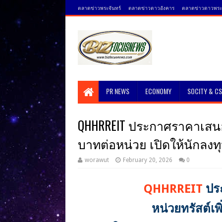
ตลาดข่าวพระจันทร์
ตลาดข่าวดาวอังคาร
ตลาดข่าวดาวพระศ
PR NEWS
ECONOMY
SOCITY & C
QHHRREIT ประกาศราคาเสนอขา
บาทต่อหน่วย เปิดให้นักลงทุนท
worawut
February 20, 2026
0
QHHRREIT
ปร
หน่
วยทรัสต์เพ