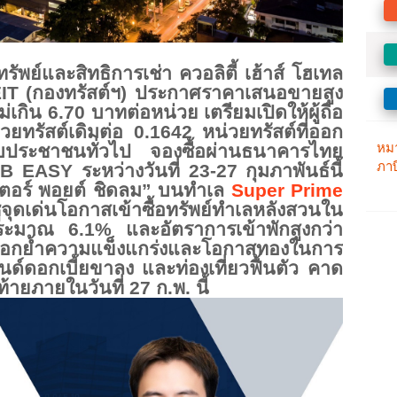
รัพย์และสิทธิการเช่า ควอลิตี้ เฮ้าส์ โฮเทล
IT (กองทรัสต์ฯ) ประกาศราคาเสนอขายสูง
 ไม่เกิน 6.70 บาทต่อหน่วย เตรียมเปิดให้ผู้ถือ
วยทรัสต์เดิมต่อ 0.1642 หน่วยทรัสต์ที่ออก
บประชาชนทั่วไป จองซื้อผ่านธนาคารไทย
ASY ระหว่างวันที่ 23-27 กุมภาพันธ์นี้
นเตอร์ พอยต์ ชิดลม” บนทำเล
Super Prime
ุดเด่นโอกาสเข้าซื้อทรัพย์
ทำเลหลังสวนใน
ระมาณ 6.1% และอัตราการเข้าพักสูงกว่า
กย้ำความแข็งแกร่
งและโอกาสทองในการ
นด์ดอกเบี้ยขาลง และท่องเที่ยวฟื้นตัว คาด
้
ายภายในวันที่ 27 ก.พ. นี้