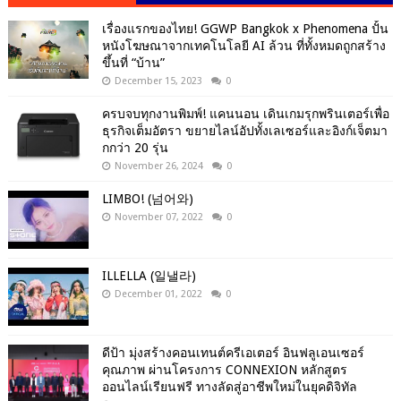
เรื่องแรกของไทย! GGWP Bangkok x Phenomena ปั้น
หนังโฆษณาจากเทคโนโลยี AI ล้วน ที่ทั้งหมดถูกสร้าง
ขึ้นที่ “บ้าน”
December 15, 2023
0
ครบจบทุกงานพิมพ์! แคนนอน เดินเกมรุกพรินเตอร์เพื่อ
ธุรกิจเต็มอัตรา ขยายไลน์อัปทั้งเลเซอร์และอิงก์เจ็ตมา
กกว่า 20 รุ่น
November 26, 2024
0
LIMBO! (넘어와)
November 07, 2022
0
ILLELLA (일낼라)
December 01, 2022
0
ดีป้า มุ่งสร้างคอนเทนต์ครีเอเตอร์ อินฟลูเอนเซอร์
คุณภาพ ผ่านโครงการ CONNEXION หลักสูตร
ออนไลน์เรียนฟรี ทางลัดสู่อาชีพใหม่ในยุคดิจิทัล