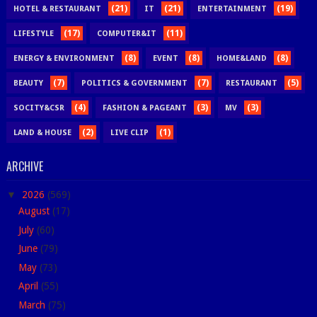
(21)
(21)
(19)
HOTEL & RESTAURANT
IT
ENTERTAINMENT
(17)
(11)
LIFESTYLE
COMPUTER&IT
(8)
(8)
(8)
ENERGY & ENVIRONMENT
EVENT
HOME&LAND
(7)
(7)
(5)
BEAUTY
POLITICS & GOVERNMENT
RESTAURANT
(4)
(3)
(3)
SOCITY&CSR
FASHION & PAGEANT
MV
(2)
(1)
LAND & HOUSE
LIVE CLIP
ARCHIVE
▼
2026
(569)
August
(17)
July
(60)
June
(79)
May
(73)
April
(55)
March
(75)