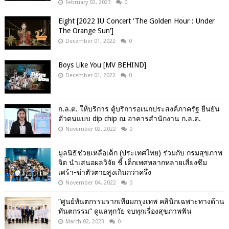
February 02, 2023
0
Eight [2022 IU Concert 'The Golden Hour : Under
The Orange Sun']
December 01, 2022
0
Boys Like You [MV BEHIND]
December 01, 2022
0
ก.ล.ต. ให้บริการ ตู้บริการอเนกประสงค์ภาครัฐ ยืนยัน
ตัวตนแบบ dip chip ณ อาคารสำนักงาน ก.ล.ต.
November 02, 2022
0
มูลนิธิช่วยเหลือเด็ก (ประเทศไทย) ร่วมกับ กรมสุขภาพ
จิต นำเสนอผลวิจัย ชี้ เด็กเพศหลากหลายเสี่ยงซึม
เศร้า-ฆ่าตัวตายสูงเกินกว่าครึ่ง
November 04, 2022
0
“ศูนย์ทันตกรรมรากเทียมกรุงเทพ คลินิกเฉพาะทางด้าน
ทันตกรรม” ดูแลทุกวัย จบทุกเรื่องสุขภาพฟัน
March 02, 2023
0