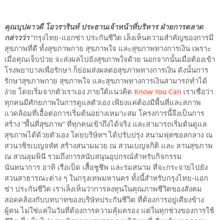
คุณบุปผาวดี โอวรารินท์ ประธานเจ้าหน้าที่บริหาร ฝ่ายการตลาด
กล่าวว่า
“กรุงไทย-แอกซ่า ประกันชีวิต เล็งเห็นความสำคัญของการมี
สุขภาพที่ดี ทั้งสุขภาพกาย สุขภาพใจ และสุขภาพทางการเงิน เพราะ
เมื่อคุณเจ็บป่วย จะส่งผลไปยังสุขภาพใจด้วย นอกจากนั้นเมื่อต้องเข้า
โรงพยาบาลเพื่อรักษา ก็ย่อมส่งผลต่อสุขภาพทางการเงิน ดังนั้นการ
รักษาสุขภาพกาย สุขภาพใจ และสุขภาพทางการเงินสามารถทำได้
ง่าย โดยเริ่มจากตัวเราเอง ภายใต้แนวคิด
Know You Can
เราเชื่อว่า
ทุกคนมีศักยภาพในการดูแลตัวเอง เพียงแค่ต้องมีพื้นที่และสภาพ
แวดล้อมที่เอื้อต่อการเริ่มต้นอย่างเหมาะสม โครงการนี้จึงเป็นการ
สร้าง “พื้นที่สุขภาพ” ที่ทุกคนเข้าถึงได้จริง และสามารถเริ่มต้นดูแล
สุขภาพได้ด้วยตัวเอง โดยบริษัทฯ ได้ปรับปรุง สนามฟุตซอลกลาง ณ
สวนวชิรเบญจทัศ สร้างสนามมวย ณ สวนเบญจกิติ และ ลานสุขภาพ
ณ สวนลุมพินี รวมถึงการสนับสนุนอุปกรณ์สำหรับกิจกรรม
นันทนาการ อาทิ เรือเป็ด เสื้อชูชีพ และร่มสนาม ที่จะกระจายไปยัง
สวนสาธารณะต่าง ๆ ในกรุงเทพมหานคร ทั้งนี้สำหรับกรุงไทย-แอก
ซ่า ประกันชีวิต เราเล็งเห็นว่าการลงทุนในคุณภาพชีวิตของสังคม
สอดคล้องกับบทบาทของบริษัทประกันชีวิต ที่ต้องการอยู่เคียงข้าง
ผู้คน ไม่ใช่แค่ในวันที่ต้องการความคุ้มครอง แต่ในทุกช่วงของการใช้