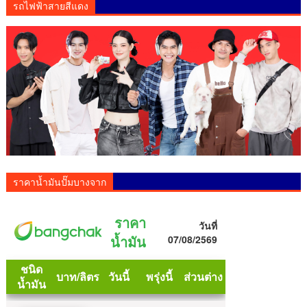
รถไฟฟ้าสายสีแดง
ราคาน้ำมันปั๊มบางจาก