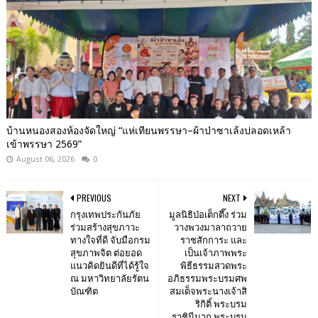
บ้านหนองสองห้องจัดใหญ่ “แห่เทียนพรรษา–ผ้าป่าซาเล้งปลอดเหล้า
เข้าพรรษา 2569”
August 06, 2026
0
PREVIOUS
NEXT
กรุงเทพประกันภัย
มูลนิธิป่อเต็กตึ๊ง ร่วม
ร่วมสร้างสุขภาวะ
วางพวงมาลาถวาย
ทางใจที่ดี จับมือกรม
ราชสักการะ และ
สุขภาพจิต ต่อยอด
เป็นเจ้าภาพพระ
แนวคิดยินดีที่ได้รู้ใจ
พิธีธรรมสวดพระ
ณ มหาวิทยาลัยรัตน
อภิธรรมพระบรมศพ
บัณฑิต
สมเด็จพระนางเจ้าสิ
ริกิติ์ พระบรม
ราชินีนาถ พระบรม