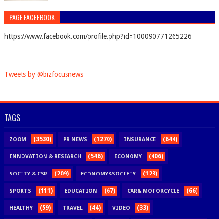
PAGE FACEEBOOK
https://www.facebook.com/profile.php?id=100090771265226
Tweets by @bizfocusnews
TAGS
(3530)
(1270)
(644)
ZOOM
PR NEWS
INSURANCE
(546)
(406)
INNOVATION & RESEARCH
ECONOMY
(209)
(123)
SOCITY & CSR
ECONOMY&SOCIETY
(111)
(67)
(66)
SPORTS
EDUCATION
CAR& MOTORCYCLE
(59)
(44)
(33)
HEALTHY
TRAVEL
VIDEO