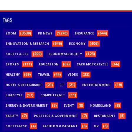
TAGS
(3530)
(1270)
(644)
ZOOM
PR NEWS
INSURANCE
(546)
(406)
INNOVATION & RESEARCH
ECONOMY
(209)
(123)
SOCITY & CSR
ECONOMY&SOCIETY
(111)
(67)
(66)
SPORTS
EDUCATION
CAR& MOTORCYCLE
(59)
(44)
(33)
HEALTHY
TRAVEL
VIDEO
(21)
(21)
(19)
HOTEL & RESTAURANT
IT
ENTERTAINMENT
(17)
(11)
LIFESTYLE
COMPUTER&IT
(8)
(8)
(8)
ENERGY & ENVIRONMENT
EVENT
HOME&LAND
(7)
(7)
(5)
BEAUTY
POLITICS & GOVERNMENT
RESTAURANT
(4)
(3)
(3)
SOCITY&CSR
FASHION & PAGEANT
MV