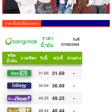
ราคาน้ำมันปั๊มบางจาก