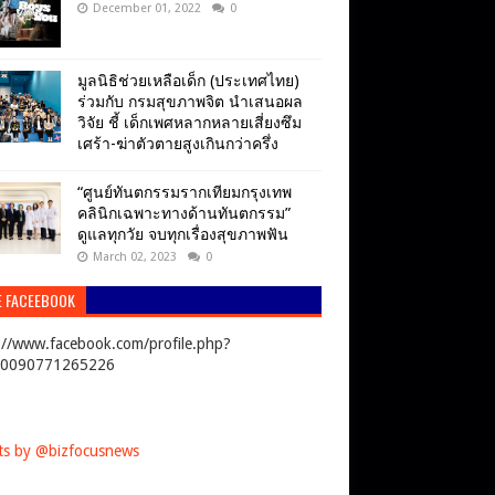
December 01, 2022
0
มูลนิธิช่วยเหลือเด็ก (ประเทศไทย)
ร่วมกับ กรมสุขภาพจิต นำเสนอผล
วิจัย ชี้ เด็กเพศหลากหลายเสี่ยงซึม
เศร้า-ฆ่าตัวตายสูงเกินกว่าครึ่ง
“ศูนย์ทันตกรรมรากเทียมกรุงเทพ
คลินิกเฉพาะทางด้านทันตกรรม”
ดูแลทุกวัย จบทุกเรื่องสุขภาพฟัน
March 02, 2023
0
E FACEEBOOK
://www.facebook.com/profile.php?
00090771265226
s by @bizfocusnews