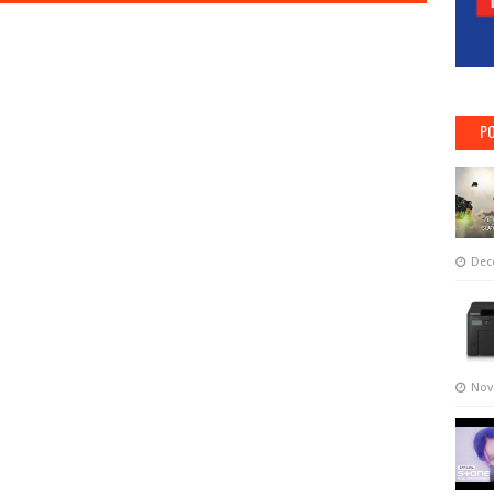
PO
Dec
Nov