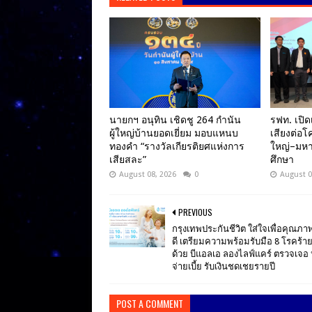
นายกฯ อนุทิน เชิดชู 264 กำนัน
รฟท. เปิด
ผู้ใหญ่บ้านยอดเยี่ยม มอบแหนบ
เสียงต่อ
ทองคำ “รางวัลเกียรติยศแห่งการ
ใหญ่–มหา
เสียสละ”
ศึกษา
August 08, 2026
0
August 0
PREVIOUS
กรุงเทพประกันชีวิต ใส่ใจเพื่อคุณภาพช
ดี เตรียมความพร้อมรับมือ 8 โรคร้า
ด้วย บีแอลเอ ลองไลฟ์แคร์ ตรวจเจอ 
จ่ายเบี้ย รับเงินชดเชยรายปี
POST A COMMENT