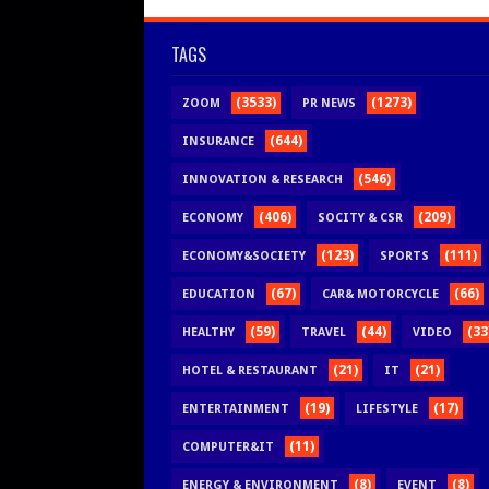
TAGS
(3533)
(1273)
ZOOM
PR NEWS
(644)
INSURANCE
(546)
INNOVATION & RESEARCH
(406)
(209)
ECONOMY
SOCITY & CSR
(123)
(111)
ECONOMY&SOCIETY
SPORTS
(67)
(66)
EDUCATION
CAR& MOTORCYCLE
(59)
(44)
(33
HEALTHY
TRAVEL
VIDEO
(21)
(21)
HOTEL & RESTAURANT
IT
(19)
(17)
ENTERTAINMENT
LIFESTYLE
(11)
COMPUTER&IT
(8)
(8)
ENERGY & ENVIRONMENT
EVENT