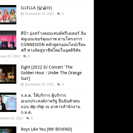
ILLELLA (일낼라)
December 01, 2022
0
ดีป้า มุ่งสร้างคอนเทนต์ครีเอเตอร์ อิน
ฟลูเอนเซอร์คุณภาพ ผ่านโครงการ
CONNEXION หลักสูตรออนไลน์เรียน
ฟรี ทางลัดสู่อาชีพใหม่ในยุคดิจิทัล
uary 02, 2023
0
Eight [2022 IU Concert 'The
Golden Hour : Under The Orange
Sun']
December 01, 2022
0
ก.ล.ต. ให้บริการ ตู้บริการ
อเนกประสงค์ภาครัฐ ยืนยันตัวตน
แบบ dip chip ณ อาคารสำนักงาน
ก.ล.ต.
ember 02, 2022
0
Boys Like You [MV BEHIND]