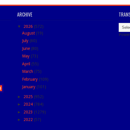
ARCHIVE
TRANS
▼
2026
(572)
August
(19)
Power
July
(60)
June
(80)
May
(73)
April
(55)
March
(75)
February
(109)
January
(101)
)
►
2025
(952)
►
2024
(784)
►
2023
(1279)
►
2022
(57)