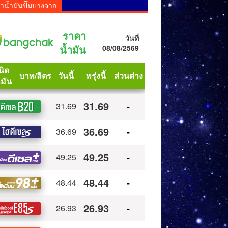
าน้ำมันปั๊มบางจาก