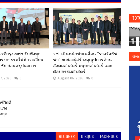
TOT
1
เวทีกรุงเทพฯ รับฟังทุก
วช. เดินหน้าขับเคลื่อน “รางวัลธัช
ทิพ
โครงการรถไฟฟ้าวงเวียน
ชา” ยกย่องผู้สร้างคุณูปการด้าน
ชัย ก่อนสรุปผลการ
สังคมศาสตร์ มนุษยศาสตร์ และ
ศิลปกรรมศาสตร์
7, 2026
0
August 06, 2026
0
ีวิตที่
ยแรง
หยุด
BLOGGER
DISQUS
FACEBOOK