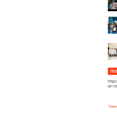
PAG
https
id=1
Tweet