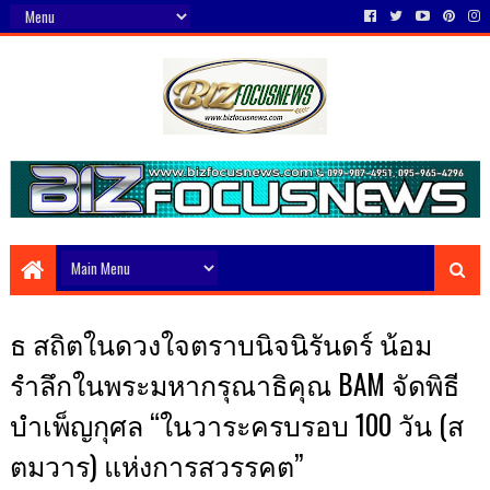
ธ สถิตในดวงใจตราบนิจนิรันดร์ น้อม
รำลึกในพระมหากรุณาธิคุณ BAM จัดพิธี
บำเพ็ญกุศล “ในวาระครบรอบ 100 วัน (ส
ตมวาร) แห่งการสวรรคต”