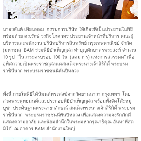
นายวสันต์ เทียนหอม กรรมการบริษัท ให้เกียรติเป็นประธานในพิธี
พร้อมด้วย ดร.รักษ์ วรกิจโภคาทร ประธานเจ้าหน้าที่บริหาร คณะผู้
บริหารและพนักงาน บริษัทบริหารสินทรัพย์ กรุงเทพพาณิชย์ จำกัด
(มหาชน) BAM ร่วมพิธีบำเพ็ญกุศล ทำบุญตักบาตรพระสงฆ์ จำนวน
10 รูป “ในวาระครบรอบ 100 วัน (สตมวาร) แห่งการสวรรคต” เพื่อ
อุทิศถวายเป็นพระราชกุศลแด่สมเด็จพระนางเจ้าสิริกิติ์ พระบรม
ราชินีนาถ พระบรมราชชนนีพันปีหลวง
ทั้งนี้ ภายในพิธีได้นิมนต์พระสงฆ์จากวัดยานนาวา กรุงเทพฯ โดย
สวดพระพุทธมนต์และประกอบพิธีบำเพ็ญกุศล พร้อมทั้งจัดโต๊ะหมู่
บูชา ประดิษฐานพระฉายาลักษณ์ สมเด็จพระนางเจ้าสิริกิติ์ พระบรม
ราชินีนาถ พระบรมราชชนนีพันปีหลวง เพื่อแสดงความจงรักภักดี
แสดงความอาลัย และน้อมสำนึกในพระมหากรุณาธิคุณ อันหาที่สุด
มิได้ ณ อาคาร BAM สำนักงานใหญ่