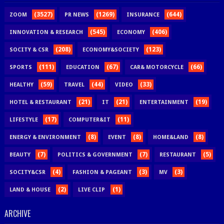
(3527)
(1269)
(644)
ZOOM
PR NEWS
INSURANCE
(545)
(406)
INNOVATION & RESEARCH
ECONOMY
(208)
(123)
SOCITY & CSR
ECONOMY&SOCIETY
(111)
(67)
(66)
SPORTS
EDUCATION
CAR& MOTORCYCLE
(59)
(44)
(33)
HEALTHY
TRAVEL
VIDEO
(21)
(21)
(19)
HOTEL & RESTAURANT
IT
ENTERTAINMENT
(17)
(11)
LIFESTYLE
COMPUTER&IT
(8)
(8)
(8)
ENERGY & ENVIRONMENT
EVENT
HOME&LAND
(7)
(7)
(5)
BEAUTY
POLITICS & GOVERNMENT
RESTAURANT
(4)
(3)
(3)
SOCITY&CSR
FASHION & PAGEANT
MV
(2)
(1)
LAND & HOUSE
LIVE CLIP
ARCHIVE