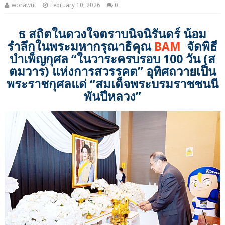
worawut
February 10, 2026
0
ธ สถิตในดวงใจตราบนิจนิรันดร์ น้อม
รำลึกในพระมหากรุณาธิคุณ
BAM
จัดพิธี
บำเพ็ญกุศล “ในวาระครบรอบ 100 วัน (ส
ตมวาร) แห่งการสวรรคต” อุทิศถวายเป็น
พระราชกุศลแด่ “สมเด็จพระบรมราชชนนี
พันปีหลวง”