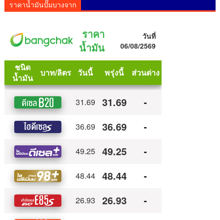
ราคาน้ำมันปั๊มบางจาก