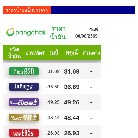
ราคาน้ำมันปั๊มบางจาก