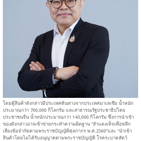
โดยตู้สินค้าดังกล่าวมีประเทศต้นทางจากประเทศมาเลเซีย น้ำหนัก
ประมาณกว่า 700,000 กิโลกรัม และสาธารณรัฐประชาธิปไตย
ประชาชนจีน น้ำหนักประมาณกว่า 143,000 กิโลกรัม ซึ่งการนำเข้า
ของดังกล่าวอาจเข้าข่ายกระทำความผิดฐาน “สำแดงเท็จเพื่อหลีก
เลี่ยงข้อจำกัดตามพระราชบัญญัติศุลกากร พ.ศ.2560”และ “นำเข้า
สินค้าโดยไม่ได้รับอนุญาตตามพระราชบัญญัติ โรคระบาดสัตว์