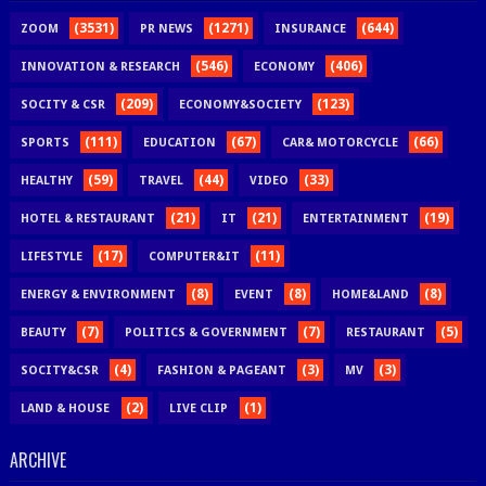
(3531)
(1271)
(644)
ZOOM
PR NEWS
INSURANCE
(546)
(406)
INNOVATION & RESEARCH
ECONOMY
(209)
(123)
SOCITY & CSR
ECONOMY&SOCIETY
(111)
(67)
(66)
SPORTS
EDUCATION
CAR& MOTORCYCLE
(59)
(44)
(33)
HEALTHY
TRAVEL
VIDEO
(21)
(21)
(19)
HOTEL & RESTAURANT
IT
ENTERTAINMENT
(17)
(11)
LIFESTYLE
COMPUTER&IT
(8)
(8)
(8)
ENERGY & ENVIRONMENT
EVENT
HOME&LAND
(7)
(7)
(5)
BEAUTY
POLITICS & GOVERNMENT
RESTAURANT
(4)
(3)
(3)
SOCITY&CSR
FASHION & PAGEANT
MV
(2)
(1)
LAND & HOUSE
LIVE CLIP
ARCHIVE