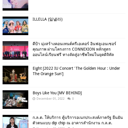
ILLELLA (일낼라)
ดีป้า มุ่งสร้างคอนเทนต์ครีเอเตอร์ อินฟลูเอนเซอร์
คุณภาพ ผ่านโครงการ CONNEXION หลักสูตร
ออนไลน์เรียนฟรี ทางลัดสู่อาชีพใหม่ในยุคดิจิทัล
Eight [2022 IU Concert 'The Golden Hour : Under
The Orange Sun']
Boys Like You [MV BEHIND]
December 01, 2022
0
ก.ล.ต. ให้บริการ ตู้บริการอเนกประสงค์ภาครัฐ ยืนยัน
ตัวตนแบบ dip chip ณ อาคารสำนักงาน ก.ล.ต.