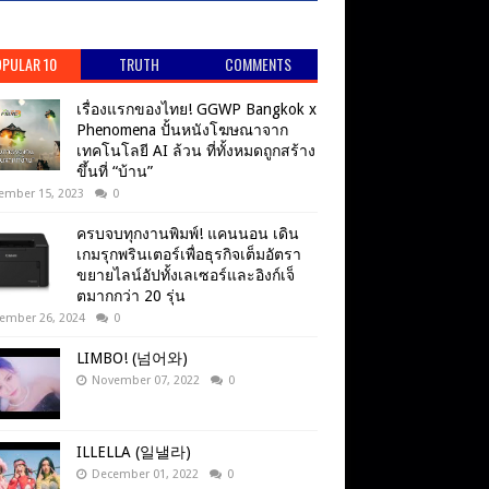
PULAR 10
TRUTH
COMMENTS
เรื่องแรกของไทย! GGWP Bangkok x
Phenomena ปั้นหนังโฆษณาจาก
เทคโนโลยี AI ล้วน ที่ทั้งหมดถูกสร้าง
ขึ้นที่ “บ้าน”
ember 15, 2023
0
ครบจบทุกงานพิมพ์! แคนนอน เดิน
เกมรุกพรินเตอร์เพื่อธุรกิจเต็มอัตรา
ขยายไลน์อัปทั้งเลเซอร์และอิงก์เจ็
ตมากกว่า 20 รุ่น
ember 26, 2024
0
LIMBO! (넘어와)
November 07, 2022
0
ILLELLA (일낼라)
December 01, 2022
0