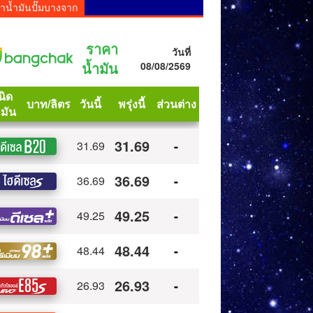
าน้ำมันปั๊มบางจาก