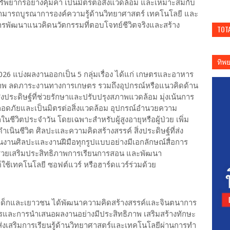
ัพยากรอย่างคุ้มค่า เป็นมิตรต่อสิ่งแวดล้อม และเหมาะสมกับ
นสามารถบูรณาการองค์ความรู้ด้านวิทยาศาสตร์ เทคโนโลยี และ
่การพัฒนาแนวคิดนวัตกรรมที่ตอบโจทย์ชีวิตจริงและสร้าง
TOT
ทิพ
026 แบ่งผลงานออกเป็น 5 กลุ่มเรื่อง ได้แก่ เกษตรและอาหาร
ทธิภาพ ลดภาระงานทางการเกษตร รวมถึงอุปกรณ์หรือแนวคิดด้าน
่งประดิษฐ์ที่ช่วยรักษาและปรับปรุงสภาพแวดล้อม มุ่งเน้นการ
งปลอดภัยและเป็นมิตรต่อสิ่งแวดล้อม อุปกรณ์อำนวยความ
ชีวิตประจำวัน โดยเฉพาะสำหรับผู้สูงอายุหรือผู้ป่วย เพิ่ม
ินชีวิต ศิลปะและความคิดสร้างสรรค์ สิ่งประดิษฐ์ที่ส่ง
งานศิลปะและงานฝีมือทุกรูปแบบอย่างมีเอกลักษณ์สื่อการ
ที่ช่วยเสริมประสิทธิภาพการเรียนการสอน และพัฒนา
ใช้เทคโนโลยี ซอฟต์แวร์ หรือฮาร์ดแวร์ร่วมด้วย
มให้เด็กและเยาวชน ได้พัฒนาความคิดสร้างสรรค์และจินตนาการ
ารและการนำเสนอผลงานอย่างมีประสิทธิภาพ เสริมสร้างทักษะ
เสริมการเรียนรู้ด้านวิทยาศาสตร์และเทคโนโลยีผ่านการทำ