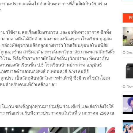
่มาร่วมประกวดเต็มไปด้วยจินตนาการที่ล้ำเลิศเกินวัย สร้าง
าก
PO
ฟ้ามาใช้งาน ลดเรื่องเสียงรบกวน และมลพิษทางอากาศ อีกทั้ง
ในเวลากลางคืนได้อีกด้วย ผลงานของน้องๆจากโรงเรียน บุญสม
นา กล่องพัสดุจากเปลือกลูกยางพารา โรงเรียนชุมพลโพนพิสัย
กมองข้าม สาธิตจุฬาลงกรณ์มหาวิทยาลัย ถาดพลาสติกรังผึ้ง
Dec
โรฒ ฟิล์มชีวภาพจากผักในท้องถิ่น (ผักเปราะ) พัฒนาเป็น
งานของนักเรียนชั้น ป.5 โรงเรียนบ้านปราสาท อ.ขุขันธ์
รียนเทศบาลตำบลหนองหงส์ ต.ทอนหงส์ อ.พรหมคีรี
กประ เป็นวัตถุดิบหลักในการทำเต้าหู้ ซึ่งมีกรดไขมันโอเม
กใหม่สำหรับคนแพ้ถั่วเหลือง ฯลฯ
Nov
ยในงาน ขอเชิญทุกท่านมาร่วมลุ้น ร่วมเชียร์ และส่งกำลังใจให้
 พร้อมร่วมรับฟังการประกาศผลในวันที่ 9 มกราคม 2569 ณ
า