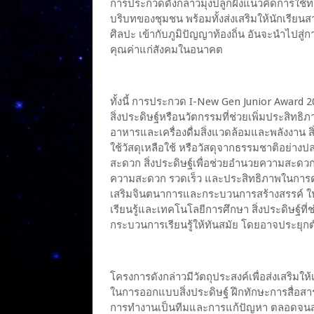
การประกวดดังกล่าวมุ่งปลูกฝังแนวคิดการใช้ทร
บริบทของชุมชน พร้อมทั้งส่งเสริมให้นักเรีย
ศิลปะ เข้ากับภูมิปัญญาท้องถิ่น อันจะนำไปสู
คุณค่าแก่สังคมในอนาคต
ทั้งนี้ การประกวด I-New Gen Junior Award 2
สิ่งประดิษฐ์หรือนวัตกรรมที่ช่วยเพิ่มประสิ
อาหารและเครื่องดื่มสิ่งแวดล้อมและพลังงาน สิ
ใช้วัสดุเหลือใช้ หรือวัสดุจากธรรมชาติอย่า
สะดวก สิ่งประดิษฐ์เพื่อช่วยอำนวยความสะดวกใน
ความสะดวก รวดเร็ว และประสิทธิภาพในการดำเน
เสริมจินตนาการและกระบวนการสร้างสรรค์ ใน
เรียนรู้และเทคโนโลยีการศึกษา สิ่งประดิษฐ์
กระบวนการเรียนรู้ให้ทันสมัย โดยอาจประยุกต์
โครงการดังกล่าวมีวัตถุประสงค์เพื่อส่งเสริ
ในการออกแบบสิ่งประดิษฐ์ ฝึกทักษะการสื่อส
การทำงานเป็นทีมและการแก้ปัญหา ตลอดจนส่ง