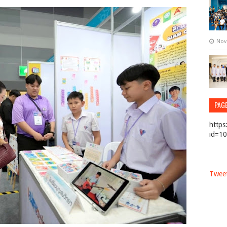
Nov
PAG
https
id=1
Tweet