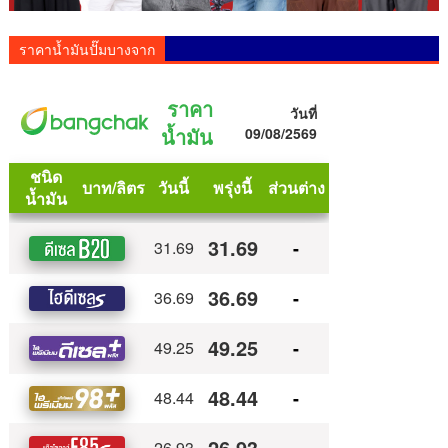
ราคาน้ำมันปั๊มบางจาก