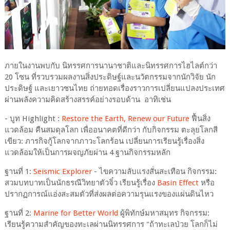
ภายในงานพบกับ นิทรรศการนานาชาติและนิทรรศการไฮไลต์กว่า
20 โซน ที่รวบรวมผลงานสิ่งประดิษฐ์และนวัตกรรมจากนักวิจัย นัก
ประดิษฐ์ และเยาวชนไทย ถ่ายทอดเรื่องราวการเปลี่ยนแปลงประเทศ
ผ่านพลังความคิดสร้างสรรค์อย่างรอบด้าน อาทิเช่น
- บูท Highlight :
Restore the Earth, Renew our Future
ฟื้นสิ่ง
แวดล้อม คืนสมดุลโลก เพื่ออนาคตที่ดีกว่า กับกิจกรรม ตะลุยโลกสี
เขียว: ภารกิจกู้โลกจากภาวะโลกร้อน เปลี่ยนการเรียนรู้เรื่องสิ่ง
แวดล้อมให้เป็นการผจญภัยผ่าน 4 ฐานกิจกรรมหลัก
ฐานที่ 1:
Seismic Explorer
- ไขความลับแรงสั่นสะเทือน กิจกรรม:
สวมบทบาทเป็นนักธรณีวิทยาตัวจิ๋ว เรียนรู้เรื่อง
Basin Effect
หรือ
ปรากฏการณ์แอ่งสะสมตัวที่ส่งผลต่อความรุนแรงของแผ่นดินไหว
ฐานที่ 2:
Marine for Better World
ผู้พิทักษ์มหาสมุทร กิจกรรม:
เรียนรู้ความสำคัญของทะเลผ่านนิทรรศการ "ถ้าทะเลป่วย โลกก็ไม่