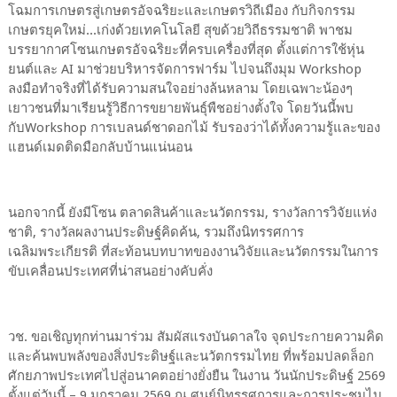
โฉมการเกษตรสู่เกษตรอัจฉริยะและเกษตรวิถีเมือง กับกิจกรรม
เกษตรยุคใหม่...เก่งด้วยเทคโนโลยี สุขด้วยวิถีธรรมชาติ พาชม
บรรยากาศโซนเกษตรอัจฉริยะที่ครบเครื่องที่สุด ตั้งแต่การใช้หุ่น
ยนต์และ AI มาช่วยบริหารจัดการฟาร์ม ไปจนถึงมุม Workshop
ลงมือทำจริงที่ได้รับความสนใจอย่างล้นหลาม โดยเฉพาะน้องๆ
เยาวชนที่มาเรียนรู้วิธีการขยายพันธุ์พืชอย่างตั้งใจ โดยวันนี้พบ
กับWorkshop การเบลนด์ชาดอกไม้ รับรองว่าได้ทั้งความรู้และของ
แฮนด์เมดติดมือกลับบ้านแน่นอน
นอกจากนี้ ยังมีโซน ตลาดสินค้าและนวัตกรรม, รางวัลการวิจัยแห่ง
ชาติ, รางวัลผลงานประดิษฐ์คิดค้น, รวมถึงนิทรรศการ
เฉลิมพระเกียรติ ที่สะท้อนบทบาทของงานวิจัยและนวัตกรรมในการ
ขับเคลื่อนประเทศที่น่าสนอย่างคับคั่ง
วช. ขอเชิญทุกท่านมาร่วม สัมผัสแรงบันดาลใจ จุดประกายความคิด
และค้นพบพลังของสิ่งประดิษฐ์และนวัตกรรมไทย ที่พร้อมปลดล็อก
ศักยภาพประเทศไปสู่อนาคตอย่างยั่งยืน ในงาน วันนักประดิษฐ์ 2569
ตั้งแต่วันนี้ – 9 มกราคม 2569 ณ ศูนย์นิทรรศการและการประชุมไบ