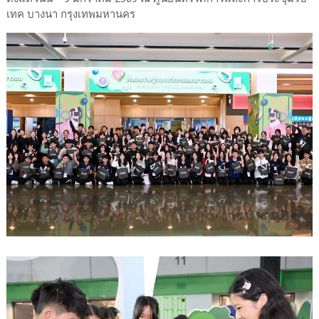
เทค บางนา กรุงเทพมหานคร