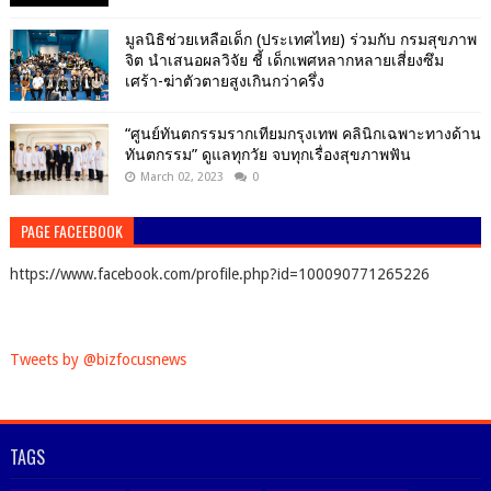
มูลนิธิช่วยเหลือเด็ก (ประเทศไทย) ร่วมกับ กรมสุขภาพ
จิต นำเสนอผลวิจัย ชี้ เด็กเพศหลากหลายเสี่ยงซึม
เศร้า-ฆ่าตัวตายสูงเกินกว่าครึ่ง
“ศูนย์ทันตกรรมรากเทียมกรุงเทพ คลินิกเฉพาะทางด้าน
ทันตกรรม” ดูแลทุกวัย จบทุกเรื่องสุขภาพฟัน
March 02, 2023
0
PAGE FACEEBOOK
https://www.facebook.com/profile.php?id=100090771265226
Tweets by @bizfocusnews
TAGS