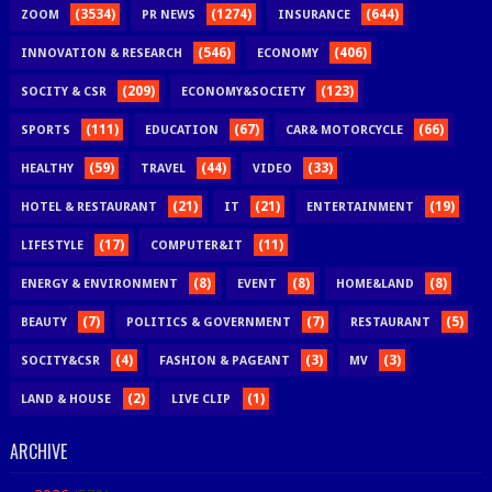
(3534)
(1274)
(644)
ZOOM
PR NEWS
INSURANCE
(546)
(406)
INNOVATION & RESEARCH
ECONOMY
(209)
(123)
SOCITY & CSR
ECONOMY&SOCIETY
(111)
(67)
(66)
SPORTS
EDUCATION
CAR& MOTORCYCLE
(59)
(44)
(33)
HEALTHY
TRAVEL
VIDEO
(21)
(21)
(19)
HOTEL & RESTAURANT
IT
ENTERTAINMENT
(17)
(11)
LIFESTYLE
COMPUTER&IT
(8)
(8)
(8)
ENERGY & ENVIRONMENT
EVENT
HOME&LAND
(7)
(7)
(5)
BEAUTY
POLITICS & GOVERNMENT
RESTAURANT
(4)
(3)
(3)
SOCITY&CSR
FASHION & PAGEANT
MV
(2)
(1)
LAND & HOUSE
LIVE CLIP
ARCHIVE