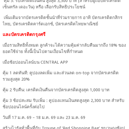
คุ้ม 3: รับเครดิตเงินคืน สูงสุด 3,300 บาท (สำหรับผู้ถือบัตรเครดิต
เซ็นทรัล เดอะวัน) หรือ เลือกรับสิทธิประโยชน์
เพิ่มเติมจากบัตรเครดิตชั้นนำที่ร่วมรายการ อาทิ บัตรเครดิตกสิกร
ไทย, บัตรเครดิตคาร์ดเอกซ์, บัตรเครดิตไทยพาณิชย์
และบัตรเครดิตกรุงศรี
เมื่อรวมสิทธิทั้งหมด ลูกค้าจะได้ความคุ้มค่ากลับคืนมากถึง 18% ของ
ยอดใช้จ่าย ทั้งนี้เป็นไปตามเงื่อนไขที่กำหนด
เมื่อช้อปออนไลน์บน CENTRAL APP
คุ้ม 1 ลดทันที: คูปองลดเพิ่ม และส่วนลด on-top จากบัตรเครดิต
รวมสูงสุด 20%
คุ้ม 2 รับคืน: เครดิตเงินคืนจากบัตรเครดิตสูงสุด 1,000 บาท
คุ้ม 3 ช้อปสะสม รับเพิ่ม : คูปองแทนเงินสดสูงสุด 2,300 บาท สำหรับ
ช้อปออนไลน์ครั้งต่อไป
วันที่ 17 ม.ค. 69 – 18 ม.ค. 69 และ 23 ม.ค. 69
สร้างไวรัลทั่วพื้นที่กับ Troupe of ‘Red Shopping Bag’ ขบวนถุงช้อป