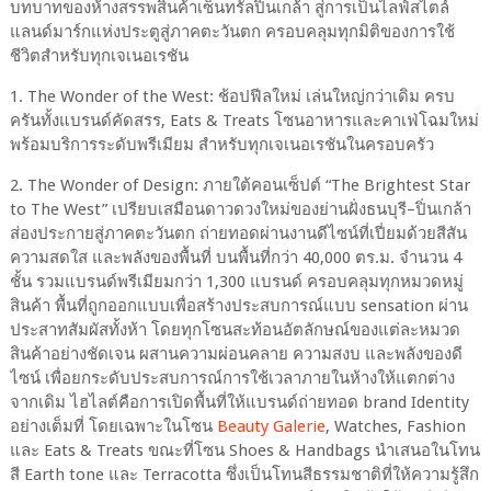
บทบาทของห้างสรรพสินค้าเซ็นทรัลปิ่นเกล้า สู่การเป็นไลฟ์สไตล์
แลนด์มาร์กแห่งประตูสู่ภาคตะวันตก ครอบคลุมทุกมิติของการใช้
ชีวิตสำหรับทุกเจเนอเรชัน
1. The Wonder of the West: ช้อปฟีลใหม่ เล่นใหญ่กว่าเดิม ครบ
ครันทั้งแบรนด์คัดสรร, Eats & Treats โซนอาหารและคาเฟ่โฉมใหม่
พร้อมบริการระดับพรีเมียม สำหรับทุกเจเนอเรชันในครอบครัว
2. The Wonder of Design: ภายใต้คอนเซ็ปต์ “The Brightest Star
to The West” เปรียบเสมือนดาวดวงใหม่ของย่านฝั่งธนบุรี–ปิ่นเกล้า
ส่องประกายสู่ภาคตะวันตก ถ่ายทอดผ่านงานดีไซน์ที่เปี่ยมด้วยสีสัน
ความสดใส และพลังของพื้นที่ บนพื้นที่กว่า 40,000 ตร.ม. จำนวน 4
ชั้น รวมแบรนด์พรีเมียมกว่า 1,300 แบรนด์ ครอบคลุมทุกหมวดหมู่
สินค้า พื้นที่ถูกออกแบบเพื่อสร้างประสบการณ์แบบ sensation ผ่าน
ประสาทสัมผัสทั้งห้า โดยทุกโซนสะท้อนอัตลักษณ์ของแต่ละหมวด
สินค้าอย่างชัดเจน ผสานความผ่อนคลาย ความสงบ และพลังของดี
ไซน์ เพื่อยกระดับประสบการณ์การใช้เวลาภายในห้างให้แตกต่าง
จากเดิม ไฮไลต์คือการเปิดพื้นที่ให้แบรนด์ถ่ายทอด brand Identity
อย่างเต็มที่ โดยเฉพาะในโซน
Beauty Galerie
, Watches, Fashion
และ Eats & Treats ขณะที่โซน Shoes & Handbags นำเสนอในโทน
สี Earth tone และ Terracotta ซึ่งเป็นโทนสีธรรมชาติที่ให้ความรู้สึก