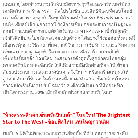
แคมเปญโดยทำงานร่วมกับพันธมิตรทางธุรกิจและพาร์ทเนอร์บัตร
เครดิตในการสร้างสรรค์ ดีลโปรโมชัน และสิทธิพิเศษที่ตอบโจทย์
ความต้องการของลูกค้าในทุกมิติ รวมทั้งกิจกรรมที่ช่วยสร้างกระแส
บนโซเชียลมีเดีย นอกจากนี้ ยังมีการเชื่อมต่อประสบการณ์ในฐานะ
ออมนิชาแนลดีพาร์ทเมนท์สโตร์ผ่าน CENTRAL APP เพื่อให้ลูกค้า
เข้าถึงสิทธิประโยชน์และแคมเปญต่าง ๆ ได้อย่างไร้รอยต่อ ทั้งหมดนี้
เพื่อกระตุ้นการใช้จ่าย เพิ่มความถี่ในการมาใช้บริการ และเสริมความ
แข็งแกร่งของฐานลูกค้าในระยะยาว เราเชื่อว่าห้างสรรพสินค้า
เซ็นทรัลปิ่นเกล้า โฉมใหม่ จะสามารถดึงดูดทั้งลูกค้าคนไทยกลุ่ม
ครอบครัวเมืองและจังหวัดใกล้เคียง รวมถึงนักท่องเที่ยว ให้เข้ามา
สัมผัสประสบการณ์และแรงบันดาลใจใหม่ ๆ พร้อมสร้างเหตุผลให้
ลูกค้ากลับมาใช้เวลาในห้างแห่งนี้อย่างสม่ำเสมอ ซึ่งสะท้อนให้เห็น
จากผลลัพธ์หลังการปรับโฉมกว่า 2 เดือนที่ผ่านมา ที่มีทราฟฟิก
เติบโตประมาณ 30% เมื่อเทียบกับช่วงก่อนการปรับโฉม”
“ห้างสรรพสินค้าเซ็นทรัลปิ่นเกล้า” โฉมใหม่ ‘The Brightest
Star to The West –ช้อปฟีลใหม่ เล่นใหญ่กว่าเดิม
พบกับ 9 มิติใหม่ของประสบการณ์ช้อปปิ้ง ที่ถ่ายทอดการยกระดับ