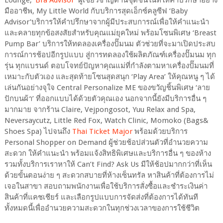
มืออาชีพ, My Little World กับบริการสุดเอ็กซ์คลูซีฟ ‘Baby
Advisor’บริการให้คำปรึกษาจากผู้มีประสบการณ์เพื่อให้คำแนะนำ
และคลายทุกข้อสงสัยสำหรับคุณแม่ยุคใหม่ พร้อมโซนพิเศษ ‘Breast
Pump Bar’ บริการให้ทดลองเครื่องปั๊มนม ตัวช่วยที่จะมาเปิดประสบ
การณ์การช้อปอีกรูปแบบ สู่การทดลองใช้ผลิตภัณฑ์เครื่องปั๊มนม ทุก
รุ่น ทุกแบรนด์ ตอบโจทย์ปัญหาคุณแม่ที่กำลังตามหาเครื่องปั๊มนมที่
เหมาะกับตัวเอง และสุดท้ายโซนสุดสนุก ‘Play Area’ ให้คุณหนู ๆ ได้
เล่นกันอย่างจุใจ Central Personalize ME ของขวัญชิ้นพิเศษ ‘ลาย
ปักบนผ้า’ ที่ออกแบบได้ด้วยตัวคุณเอง นอกจากนี้ยังมีบริการอื่น ๆ
มากมาย จากร้าน Claire, Vejpongosot, Yuu Relax and Spa,
Neversaycutz, Little Red Fox, Watch Clinic, Momoko (Bags&
Shoes Spa) ไปจนถึง
Thai Ticket Major
พร้อมด้วยบริการ
Personal Shopper on Demand ผู้ช่วยช้อปส่วนตัวที่อำนวยความ
สะดวก ให้คำแนะนำ พร้อมแจ้งสิทธิพิเศษและบริการอื่น ๆ ของห้าง
รวมทั้งบริการเราหาให้ Can’t Find? Ask Us มีให้ช้อปมากกว่าที่เห็น
ด้วยขั้นตอนง่าย ๆ สะดวกสบายที่ห้างเซ็นทรัล หาสินค้าที่ต้องการไม่
เจอในสาขา สอบถามพนักงานเพื่อใช้บริการสั่งซื้อและชำระเงินค่า
สินค้าที่แคชเชียร์ และเลือกรูปแบบการจัดส่งที่ต้องการได้ทันที
ทั้งหมดนี้เพื่ออำนวยความสะดวกในทุกช่วงเวลาของการใช้ชีวิต