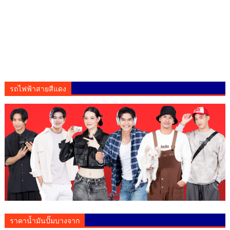
รถไฟฟ้าสายสีแดง
ราคาน้ำมันปั๊มบางจาก