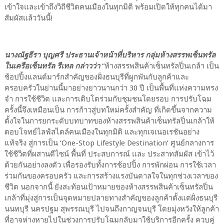
เข้าใจและเข้าถึงวิถีชีวิตคนเมืองในทุกมิติ พร้อมเปิดให้ทุกคนได้มา
สัมผัสแล้ววันนี้!
นางณัฐธีรา บุญศรี ประธานเจ้าหน้าที่บริหาร กลุ่มห้างสรรพเซ็นทรัล
ในเครือเซ็นทรัล รีเทล กล่าวว่า
“ห้างสรรพสินค้าเซ็นทรัลปิ่นเกล้า เป็น
ช้อปปิ้งแลนด์มาร์กสำคัญของฝั่งธนบุรีที่ผูกพันกับลูกค้าและ
ครอบครัวในย่านนี้มาอย่างยาวนานกว่า 30 ปี เป็นพื้นที่แห่งความทรง
จำ การใช้ชีวิต และการเติบโตร่วมกับชุมชนโดยรอบ การปรับโฉม
ครั้งนี้จึงเหมือนเป็น การก้าวสู่บทใหม่ครั้งสำคัญ ที่เกิดขึ้นจากความ
ตั้งใจในการยกระดับบทบาทของห้างสรรพสินค้าเซ็นทรัลปิ่นเกล้าให้
ตอบโจทย์ไลฟ์สไตล์คนเมืองในทุกมิติ และทุกเจเนอเรชันอย่าง
แท้จริง สู่การเป็น ‘One-Stop Lifestyle Destination’ ศูนย์กลางการ
ใช้ชีวิตที่ผสานดีไซน์ พื้นที่ ประสบการณ์ และ ประสาทสัมผัส เข้าไว้
ด้วยกันอย่างลงตัว เพื่อรองรับทั้งการช้อปปิ้ง การพักผ่อน การใช้เวลา
ร่วมกันของครอบครัว และการสร้างแรงบันดาลใจในทุกช่วงเวลาของ
ชีวิต นอกจากนี้ ยังสะท้อนเป้าหมายของห้างสรรพสินค้าเซ็นทรัลปิ่น
เกล้าที่มุ่งสู่การเป็นจุดหมายปลายทางสำคัญของลูกค้าตั้งแต่ฝั่งธนบุรี
นนทบุรี นครปฐม สุพรรณบุรี ไปจนถึงกาญจนบุรี โดยมุ่งหวังให้ลูกค้า
ที่อาจห่างหายไปในช่วงการปรับโฉมกลับมาใช้บริการอีกครั้ง ควบคู่