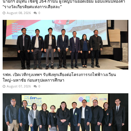
นายกฯ อนุทิน เชิดชู 264 กำนัน ผู้ใหญ่บ้านยอดเยี่ยม มอบแหนบทองคำ
“รางวัลเกียรติยศแห่งการเสียสละ”
August 08, 2026
0
รฟท. เปิดเวทีกรุงเทพฯ รับฟังทุกเสียงต่อโครงการรถไฟฟ้าวงเวียน
ใหญ่–มหาชัย ก่อนสรุปผลการศึกษา
August 07, 2026
0