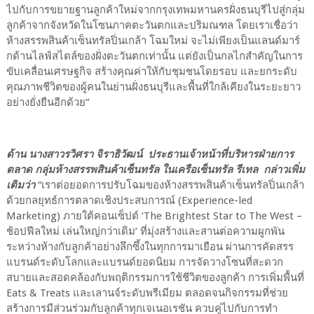
ไปกับการขยายฐานลูกค้าใหม่จากกรุงเทพมหานครฝั่งธนบุรีไปสู่กลุ่ม
ลูกค้าจากจังหวัดในโซนภาคตะวันตกและปริมณฑล โดยเราเชื่อว่า
ห้างสรรพสินค้าเซ็นทรัลปิ่นเกล้า โฉมใหม่ จะไม่เพียงเป็นแลนด์มาร์
กด้านไลฟ์สไตล์ของฝั่งตะวันตกเท่านั้น แต่ยังเป็นกลไกสำคัญในการ
ขับเคลื่อนเศรษฐกิจ สร้างคุณค่าให้กับชุมชนโดยรอบ และยกระดับ
คุณภาพชีวิตของผู้คนในย่านฝั่งธนบุรีและพื้นที่ใกล้เคียงในระยะยาว
อย่างยั่งยืนอีกด้วย”
ด้าน นางสาวรวิศรา จิราธิวัฒน์ ประธานเจ้าหน้าที่บริหารฝ่ายการ
ตลาด กลุ่มห้างสรรพสินค้าเซ็นทรัล ในเครือเซ็นทรัล รีเทล กล่าวเพิ่ม
เติมว่า
“เราต่อยอดการปรับโฉมของห้างสรรพสินค้าเซ็นทรัลปิ่นเกล้า
ด้วยกลยุทธ์การตลาดเชิงประสบการณ์ (Experience-led
Marketing) ภายใต้คอนเซ็ปต์ ‘The Brightest Star to The West –
ช้อปฟีลใหม่ เล่นใหญ่กว่าเดิม’ ที่มุ่งสร้างและสานต่อความผูกพัน
ระหว่างห้างกับลูกค้าอย่างลึกซึ้งในทุกการมาเยือน ผ่านการคัดสรร
แบรนด์ระดับโลกและแบรนด์ยอดนิยม การจัดวางโซนที่สะดวก
สบายและสอดคล้องกับพฤติกรรมการใช้ชีวิตของลูกค้า การเพิ่มพื้นที่
Eats & Treats และเลานจ์ระดับพรีเมียม ตลอดจนกิจกรรมที่ช่วย
สร้างการมีส่วนร่วมกับลูกค้าทุกเจเนอเรชัน ควบคู่ไปกับการทำ