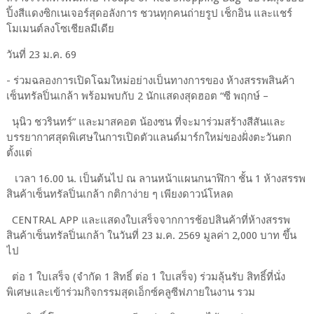
ปิ้งสีแดงซิกเนเจอร์สุดอลังการ ชวนทุกคนถ่ายรูป เช็กอิน และแชร์
โมเมนต์ลงโซเชียลมีเดีย
วันที่ 23 ม.ค. 69
- ร่วมฉลองการเปิดโฉมใหม่อย่างเป็นทางการของ ห้างสรรพสินค้า
เซ็นทรัลปิ่นเกล้า พร้อมพบกับ 2 นักแสดงสุดฮอต “ซี พฤกษ์ –
นุนิว ชวรินทร์” และมาสคอต น้องซน ที่จะมาร่วมสร้างสีสันและ
บรรยากาศสุดพิเศษในการเปิดตัวแลนด์มาร์กใหม่ของฝั่งตะวันตก
ตั้งแต่
เวลา 16.00 น. เป็นต้นไป ณ ลานหน้าแผนกนาฬิกา ชั้น 1 ห้างสรรพ
สินค้าเซ็นทรัลปิ่นเกล้า กติกาง่าย ๆ เพียงดาวน์โหลด
CENTRAL APP และแสดงใบเสร็จจากการช้อปสินค้าที่ห้างสรรพ
สินค้าเซ็นทรัลปิ่นเกล้า ในวันที่ 23 ม.ค. 2569 มูลค่า 2,000 บาท ขึ้น
ไป
ต่อ 1 ใบเสร็จ (จำกัด 1 สิทธิ์ ต่อ 1 ใบเสร็จ) ร่วมลุ้นรับ สิทธิ์ที่นั่ง
พิเศษและเข้าร่วมกิจกรรมสุดเอ็กซ์คลูซีฟภายในงาน รวม