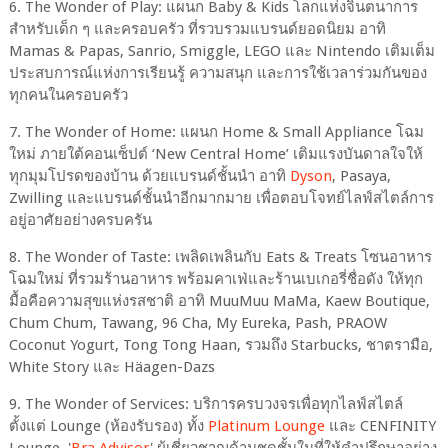
6. The Wonder of Play: แผนก Baby & Kids โลกแห่งจินตนาการ
สำหรับเด็ก ๆ และครอบครัว ที่รวบรวมแบรนด์ยอดนิยม อาทิ
Mamas & Papas, Sanrio, Smiggle, LEGO และ Nintendo เติมเต็ม
ประสบการณ์แห่งการเรียนรู้ ความสนุก และการใช้เวลาร่วมกันของ
ทุกคนในครอบครัว
7. The Wonder of Home: แผนก Home & Small Appliance โฉม
ใหม่ ภายใต้คอนเซ็ปต์ ‘New Central Home’ เติมแรงบันดาลใจให้
ทุกมุมโปรดของบ้าน ด้วยแบรนด์ชั้นนำ อาทิ
Dyson
, Pasaya,
Zwilling และแบรนด์ชั้นนำอีกมากมาย เพื่อตอบโจทย์ไลฟ์สไตล์การ
อยู่อาศัยอย่างครบครัน
8. The Wonder of Taste: เพลิดเพลินกับ Eats & Treats โซนอาหาร
โฉมใหม่ ที่รวมร้านอาหาร พร้อมคาเฟ่และร้านเบเกอรี่ชื่อดัง ให้ทุก
มื้อคือความสุขแห่งรสชาติ อาทิ MuuMuu MaMa, Kaew Boutique,
Chum Chum, Tawang, 96 Cha, My Eureka, Pash, PRAOW
Coconut Yogurt, Tong Tong Haan, รวมถึง Starbucks, ชาตรามือ,
White Story และ Häagen-Dazs
9. The Wonder of Services: บริการครบวงจรเพื่อทุกไลฟ์สไตล์
ตั้งแต่ Lounge (ห้องรับรอง) ทั้ง
Platinum Lounge
และ CENFINITY
Lounge, '
Bra Advisor
' ผู้เชี่ยวชาญด้านชุดชั้นในที่ให้คำปรึกษาอย่าง