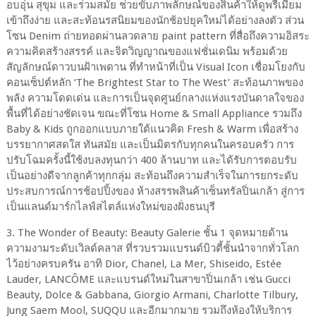
อบอุ่น สุขุม และร่วมสมัย ช่วยขับภาพลักษณ์ของสินค้าให้ดูพรีเมียม
เข้าถึงง่าย และสะท้อนรสนิยมของนักช้อปยุคใหม่ได้อย่างลงตัว ส่วน
โซน Denim ถ่ายทอดผ่านลวดลาย paint pattern ที่สื่อถึงความอิสระ
ความคิดสร้างสรรค์ และจิตวิญญาณของแฟชั่นเดนิม พร้อมด้วย
สัญลักษณ์ดาวบนฝ้าเพดาน ที่ทำหน้าที่เป็น Visual Icon เชื่อมโยงกับ
คอนเซ็ปต์หลัก ‘The Brightest Star to The West’ สะท้อนภาพของ
พลัง ความโดดเด่น และการเป็นจุดศูนย์กลางแห่งแรงบันดาลใจของ
พื้นที่ได้อย่างชัดเจน ขณะที่โซน Home & Small Appliance รวมถึง
Baby & Kids ถูกออกแบบภายใต้แนวคิด Fresh & Warm เพื่อสร้าง
บรรยากาศสดใส ทันสมัย และเป็นมิตรกับทุกคนในครอบครัว การ
ปรับโฉมครั้งนี้ใช้งบลงทุนกว่า 400 ล้านบาท และได้รับการตอบรับ
เป็นอย่างดีจากลูกค้าทุกกลุ่ม สะท้อนถึงความสำเร็จในการยกระดับ
ประสบการณ์การช้อปปิ้งของ ห้างสรรพสินค้าเซ็นทรัลปิ่นเกล้า สู่การ
เป็นแลนด์มาร์กไลฟ์สไตล์แห่งใหม่ของฝั่งธนบุรี
3. The Wonder of Beauty: Beauty Galerie ชั้น 1 จุดหมายด้าน
ความงามระดับเวิลด์คลาส ที่รวบรวมแบรนด์บิวตี้ชั้นนำจากทั่วโลก
ไว้อย่างครบครัน อาทิ Dior, Chanel, La Mer, Shiseido, Estée
Lauder, LANCÔME และแบรนด์ใหม่ในสาขาปิ่นเกล้า เช่น Gucci
Beauty, Dolce & Gabbana, Giorgio Armani, Charlotte Tilbury,
Jung Saem Mool, SUQQU และอีกมากมาย รวมถึงห้องให้บริการ