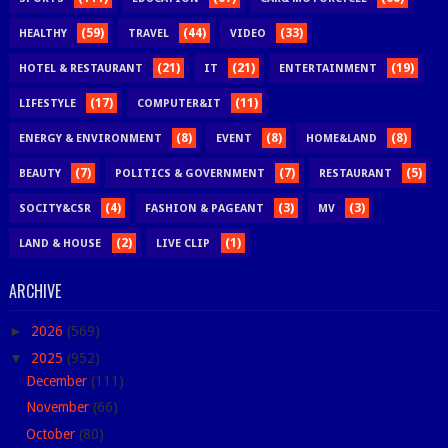
(59)
(44)
(33)
HEALTHY
TRAVEL
VIDEO
(21)
(21)
(19)
HOTEL & RESTAURANT
IT
ENTERTAINMENT
(17)
(11)
LIFESTYLE
COMPUTER&IT
(8)
(8)
(8)
ENERGY & ENVIRONMENT
EVENT
HOME&LAND
(7)
(7)
(5)
BEAUTY
POLITICS & GOVERNMENT
RESTAURANT
(4)
(3)
(3)
SOCITY&CSR
FASHION & PAGEANT
MV
(2)
(1)
LAND & HOUSE
LIVE CLIP
ARCHIVE
►
2026
(569)
▼
2025
(952)
December
(111)
November
(66)
October
(80)