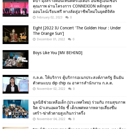
ดีป้า มุ่งสร้างคอนเทนต์ครีเอเตอร์ อินฟลูเอนเซอร์
คุณภาพ ผ่านโครงการ CONNEXION หลักสูตร
ออนไลน์เรียนฟรี ทางลัดสู่อาชีพใหม่ในยุคดิจิทัล
February 02, 2023
0
Eight [2022 IU Concert 'The Golden Hour : Under
The Orange Sun']
December 01, 2022
0
Boys Like You [MV BEHIND]
ก.ล.ต. ให้บริการ ตู้บริการอเนกประสงค์ภาครัฐ ยืนยัน
ตัวตนแบบ dip chip ณ อาคารสำนักงาน ก.ล.ต.
November 02, 2022
0
มูลนิธิช่วยเหลือเด็ก (ประเทศไทย) ร่วมกับ กรมสุขภาพ
จิต นำเสนอผลวิจัย ชี้ เด็กเพศหลากหลายเสี่ยงซึม
เศร้า-ฆ่าตัวตายสูงเกินกว่าครึ่ง
November 04, 2022
0