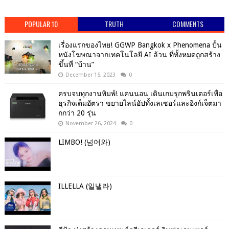
POPULAR 10
TRUTH
COMMENTS
เรื่องแรกของไทย! GGWP Bangkok x Phenomena ปั้น
หนังโฆษณาจากเทคโนโลยี AI ล้วน ที่ทั้งหมดถูกสร้าง
ขึ้นที่ “บ้าน”
December 15, 2023
0
ครบจบทุกงานพิมพ์! แคนนอน เดินเกมรุกพรินเตอร์เพื่อ
ธุรกิจเต็มอัตรา ขยายไลน์อัปทั้งเลเซอร์และอิงก์เจ็ตมา
กกว่า 20 รุ่น
November 26, 2024
0
LIMBO! (넘어와)
ILLELLA (일낼라)