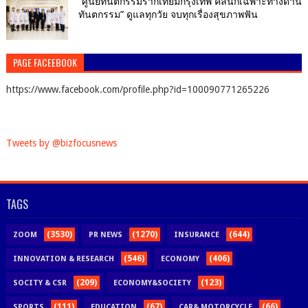
“ศูนย์ทันตกรรมรากเทียมกรุงเทพ คลินิกเฉพาะทางด้าน
ทันตกรรม” ดูแลทุกวัย จบทุกเรื่องสุขภาพฟัน
PAGE FACEEBOOK
https://www.facebook.com/profile.php?id=100090771265226
Tweets by @bizfocusnews
TAGS
(3530)
(1270)
(644)
ZOOM
PR NEWS
INSURANCE
(546)
(406)
INNOVATION & RESEARCH
ECONOMY
(209)
(123)
SOCITY & CSR
ECONOMY&SOCIETY
(111)
(67)
(66)
SPORTS
EDUCATION
CAR& MOTORCYCLE