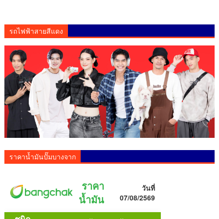
รถไฟฟ้าสายสีแดง
ราคาน้ำมันปั๊มบางจาก