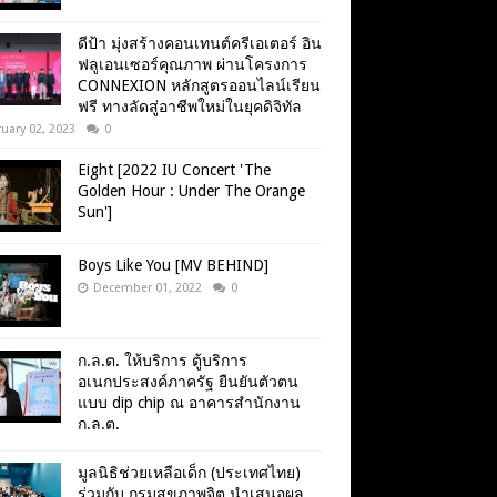
ดีป้า มุ่งสร้างคอนเทนต์ครีเอเตอร์ อิน
ฟลูเอนเซอร์คุณภาพ ผ่านโครงการ
CONNEXION หลักสูตรออนไลน์เรียน
ฟรี ทางลัดสู่อาชีพใหม่ในยุคดิจิทัล
uary 02, 2023
0
Eight [2022 IU Concert 'The
Golden Hour : Under The Orange
Sun']
Boys Like You [MV BEHIND]
December 01, 2022
0
ก.ล.ต. ให้บริการ ตู้บริการ
อเนกประสงค์ภาครัฐ ยืนยันตัวตน
แบบ dip chip ณ อาคารสำนักงาน
ก.ล.ต.
มูลนิธิช่วยเหลือเด็ก (ประเทศไทย)
ร่วมกับ กรมสุขภาพจิต นำเสนอผล