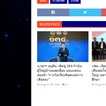
TAGS:
ECONOMY
ZOOM
RELATED POSTS
นายกฯ อนุทิน เชิดชู 264 กำนัน
รฟท. เปิด
ผู้ใหญ่บ้านยอดเยี่ยม มอบแหนบ
เสียงต่อ
ทองคำ “รางวัลเกียรติยศแห่งการ
ใหญ่–มหา
เสียสละ”
ศึกษา
August 08, 2026
0
August 0