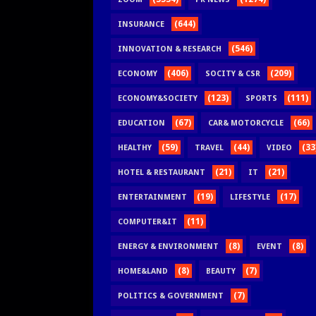
(644)
INSURANCE
(546)
INNOVATION & RESEARCH
(406)
(209)
ECONOMY
SOCITY & CSR
(123)
(111)
ECONOMY&SOCIETY
SPORTS
(67)
(66)
EDUCATION
CAR& MOTORCYCLE
(59)
(44)
(33
HEALTHY
TRAVEL
VIDEO
(21)
(21)
HOTEL & RESTAURANT
IT
(19)
(17)
ENTERTAINMENT
LIFESTYLE
(11)
COMPUTER&IT
(8)
(8)
ENERGY & ENVIRONMENT
EVENT
(8)
(7)
HOME&LAND
BEAUTY
(7)
POLITICS & GOVERNMENT