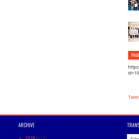
PAG
https
id=1
Tweet
ARCHIVE
TRANS
►
2026
(573)