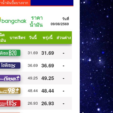
าน้ำมันปั๊มบางจาก