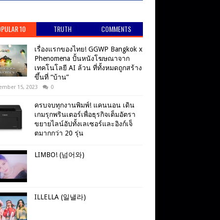
PULAR 10
TRUTH
COMMENTS
เรื่องแรกของไทย! GGWP Bangkok x
Phenomena ปั้นหนังโฆษณาจาก
เทคโนโลยี AI ล้วน ที่ทั้งหมดถูกสร้าง
ขึ้นที่ “บ้าน”
ember 15, 2023
0
ครบจบทุกงานพิมพ์! แคนนอน เดิน
เกมรุกพรินเตอร์เพื่อธุรกิจเต็มอัตรา
ขยายไลน์อัปทั้งเลเซอร์และอิงก์เจ็
ตมากกว่า 20 รุ่น
LIMBO! (넘어와)
ILLELLA (일낼라)