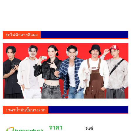
รถไฟฟ้าสายสีแดง
ราคาน้ำมันปั๊มบางจาก