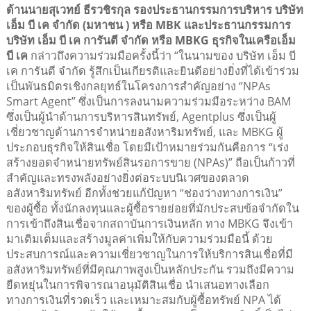
ด้านนายสุเวทย์ ธีรวชิรกุล รองประธานกรรมการบริหาร บริษัท
เอ็ม บี เค จำกัด (มหาชน ) หรือ MBK และประธานกรรมการ
บริษัท เอ็ม บี เค การันตี จำกัด หรือ MBKG ธุรกิจในเครือเอ็ม
บี เค
กล่าวถึงความร่วมมือครั้งนี้ว่า “ในนามของ บริษัท เอ็ม บี
เค การันตี จำกัด รู้สึกเป็นเกียรติและยินดีอย่างยิ่งที่ได้เข้าร่วม
เป็นพันธมิตรเชิงกลยุทธ์ในโครงการสำคัญอย่าง “NPAs
Smart Agent” ซึ่งเป็นการลงนามความร่วมมือระหว่าง BAM
ซึ่งเป็นผู้นำด้านการบริหารสินทรัพย์, Agentplus ซึ่งเป็นผู้
เชี่ยวชาญด้านการจำหน่ายอสังหาริมทรัพย์, และ MBKG ผู้
ประกอบธุรกิจให้สินเชื่อ โดยมีเป้าหมายร่วมกันคือการ “เร่ง
สร้างยอดจำหน่ายทรัพย์สินรอการขาย (NPAs)” ถือเป็นก้าวที่
สำคัญและทรงพลังอย่างยิ่งต่อระบบนิเวศของตลาด
อสังหาริมทรัพย์ อีกทั้งช่วยแก้ปัญหา “ช่องว่างทางการเงิน”
ของผู้ซื้อ ทั้งนักลงทุนและผู้ซื้อรายย่อยที่มักประสบข้อจำกัดใน
การเข้าถึงสินเชื่อจากสถาบันการเงินหลัก ทาง MBKG จึงเข้า
มาเติมเต็มและสร้างมูลค่าเพิ่มให้กับความร่วมมือนี้ ด้วย
ประสบการณ์และความเชี่ยวชาญในการให้บริการสินเชื่อที่มี
อสังหาริมทรัพย์ที่มีคุณภาพสูงเป็นหลักประกัน รวมถึงมีความ
ยืดหยุ่นในการพิจารณาอนุมัติสินเชื่อ นำเสนอทางเลือก
ทางการเงินที่รวดเร็ว และเหมาะสมกับผู้ซื้อทรัพย์ NPA ได้