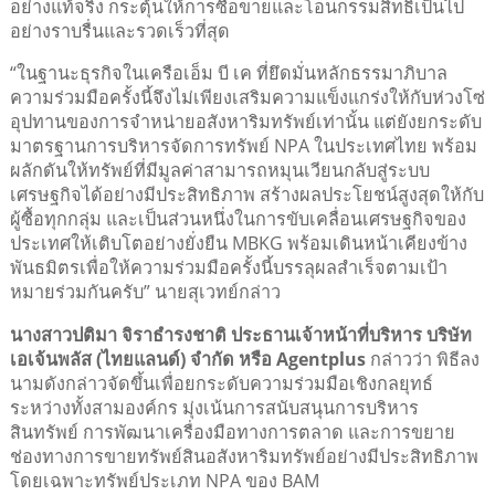
อย่างแท้จริง กระตุ้นให้การซื้อขายและโอนกรรมสิทธิ์เป็นไป
อย่างราบรื่นและรวดเร็วที่สุด
“ในฐานะธุรกิจในเครือเอ็ม บี เค ที่ยึดมั่นหลักธรรมาภิบาล
ความร่วมมือครั้งนี้จึงไม่เพียงเสริมความแข็งแกร่งให้กับห่วงโซ่
อุปทานของการจำหน่ายอสังหาริมทรัพย์เท่านั้น แต่ยังยกระดับ
มาตรฐานการบริหารจัดการทรัพย์ NPA ในประเทศไทย พร้อม
ผลักดันให้ทรัพย์ที่มีมูลค่าสามารถหมุนเวียนกลับสู่ระบบ
เศรษฐกิจได้อย่างมีประสิทธิภาพ สร้างผลประโยชน์สูงสุดให้กับ
ผู้ซื้อทุกกลุ่ม และเป็นส่วนหนึ่งในการขับเคลื่อนเศรษฐกิจของ
ประเทศให้เติบโตอย่างยั่งยืน MBKG พร้อมเดินหน้าเคียงข้าง
พันธมิตรเพื่อให้ความร่วมมือครั้งนี้บรรลุผลสำเร็จตามเป้า
หมายร่วมกันครับ” นายสุเวทย์กล่าว
นางสาวปติมา จิราธำรงชาติ ประธานเจ้าหน้าที่บริหาร บริษัท
เอเจ้นพลัส (ไทยแลนด์) จำกัด หรือ Agentplus
กล่าวว่า พิธีลง
นามดังกล่าวจัดขึ้นเพื่อยกระดับความร่วมมือเชิงกลยุทธ์
ระหว่างทั้งสามองค์กร มุ่งเน้นการสนับสนุนการบริหาร
สินทรัพย์ การพัฒนาเครื่องมือทางการตลาด และการขยาย
ช่องทางการขายทรัพย์สินอสังหาริมทรัพย์อย่างมีประสิทธิภาพ
โดยเฉพาะทรัพย์ประเภท NPA ของ BAM