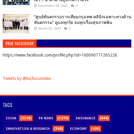
November 04, 2022
0
“ศูนย์ทันตกรรมรากเทียมกรุงเทพ คลินิกเฉพาะทางด้าน
ทันตกรรม” ดูแลทุกวัย จบทุกเรื่องสุขภาพฟัน
March 02, 2023
0
PAGE FACEEBOOK
https://www.facebook.com/profile.php?id=100090771265226
Tweets by @bizfocusnews
TAGS
(3530)
(1270)
(644)
ZOOM
PR NEWS
INSURANCE
(546)
(406)
INNOVATION & RESEARCH
ECONOMY