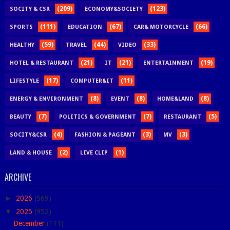
(209)
(123)
SOCITY & CSR
ECONOMY&SOCIETY
(111)
(67)
(66)
SPORTS
EDUCATION
CAR& MOTORCYCLE
(59)
(44)
(33)
HEALTHY
TRAVEL
VIDEO
(21)
(21)
(19)
HOTEL & RESTAURANT
IT
ENTERTAINMENT
(17)
(11)
LIFESTYLE
COMPUTER&IT
(8)
(8)
(8)
ENERGY & ENVIRONMENT
EVENT
HOME&LAND
(7)
(7)
(5)
BEAUTY
POLITICS & GOVERNMENT
RESTAURANT
(4)
(3)
(3)
SOCITY&CSR
FASHION & PAGEANT
MV
(2)
(1)
LAND & HOUSE
LIVE CLIP
ARCHIVE
►
2026
(569)
▼
2025
(952)
December
(111)