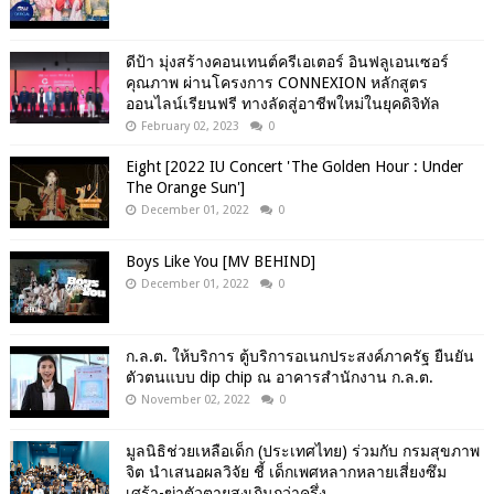
ดีป้า มุ่งสร้างคอนเทนต์ครีเอเตอร์ อินฟลูเอนเซอร์
คุณภาพ ผ่านโครงการ CONNEXION หลักสูตร
ออนไลน์เรียนฟรี ทางลัดสู่อาชีพใหม่ในยุคดิจิทัล
February 02, 2023
0
Eight [2022 IU Concert 'The Golden Hour : Under
The Orange Sun']
December 01, 2022
0
Boys Like You [MV BEHIND]
December 01, 2022
0
ก.ล.ต. ให้บริการ ตู้บริการอเนกประสงค์ภาครัฐ ยืนยัน
ตัวตนแบบ dip chip ณ อาคารสำนักงาน ก.ล.ต.
November 02, 2022
0
มูลนิธิช่วยเหลือเด็ก (ประเทศไทย) ร่วมกับ กรมสุขภาพ
จิต นำเสนอผลวิจัย ชี้ เด็กเพศหลากหลายเสี่ยงซึม
เศร้า-ฆ่าตัวตายสูงเกินกว่าครึ่ง