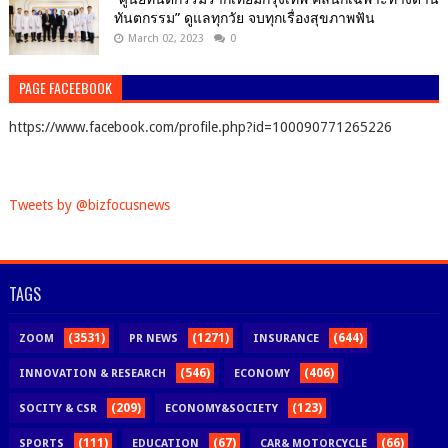
ทันตกรรม” ดูแลทุกวัย จบทุกเรื่องสุขภาพฟัน
March 02, 2023
0
PAGE FACEEBOOK
https://www.facebook.com/profile.php?id=100090771265226
Tweets by @bizfocusnews
TAGS
(3531)
(1271)
(644)
ZOOM
PR NEWS
INSURANCE
(546)
(406)
INNOVATION & RESEARCH
ECONOMY
(209)
(123)
SOCITY & CSR
ECONOMY&SOCIETY
(111)
(67)
(66)
SPORTS
EDUCATION
CAR& MOTORCYCLE