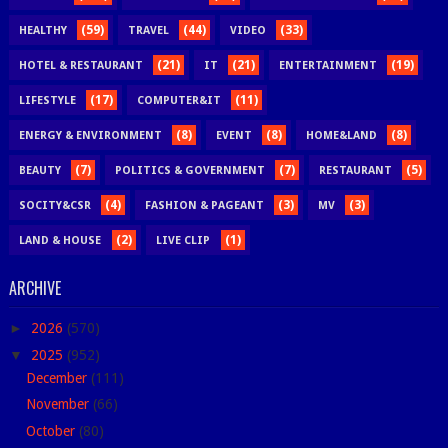
(59)
(44)
(33)
HEALTHY
TRAVEL
VIDEO
(21)
(21)
(19)
HOTEL & RESTAURANT
IT
ENTERTAINMENT
(17)
(11)
LIFESTYLE
COMPUTER&IT
(8)
(8)
(8)
ENERGY & ENVIRONMENT
EVENT
HOME&LAND
(7)
(7)
(5)
BEAUTY
POLITICS & GOVERNMENT
RESTAURANT
(4)
(3)
(3)
SOCITY&CSR
FASHION & PAGEANT
MV
(2)
(1)
LAND & HOUSE
LIVE CLIP
ARCHIVE
►
2026
(570)
▼
2025
(952)
December
(111)
November
(66)
October
(80)