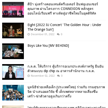
ดีป้า มุ่งสร้างคอนเทนต์ครีเอเตอร์ อินฟลูเอนเซอร์
คุณภาพ ผ่านโครงการ CONNEXION หลักสูตร
ออนไลน์เรียนฟรี ทางลัดสู่อาชีพใหม่ในยุคดิจิทัล
Eight [2022 IU Concert 'The Golden Hour : Under
The Orange Sun']
December 01, 2022
0
Boys Like You [MV BEHIND]
ก.ล.ต. ให้บริการ ตู้บริการอเนกประสงค์ภาครัฐ ยืนยัน
ตัวตนแบบ dip chip ณ อาคารสำนักงาน ก.ล.ต.
November 02, 2022
0
มูลนิธิช่วยเหลือเด็ก (ประเทศไทย) ร่วมกับ กรมสุขภาพ
จิต นำเสนอผลวิจัย ชี้ เด็กเพศหลากหลายเสี่ยงซึม
เศร้า-ฆ่าตัวตายสูงเกินกว่าครึ่ง
“ศูนย์ทันตกรรมรากเทียมกรุงเทพ คลินิกเฉพาะทางด้าน