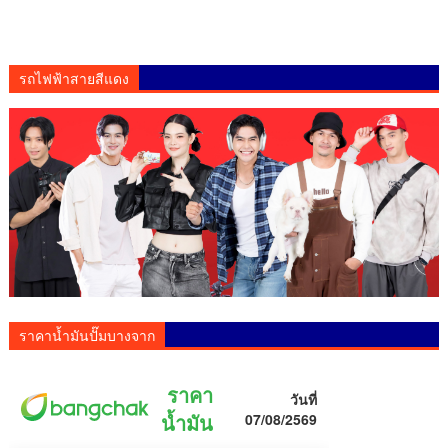
รถไฟฟ้าสายสีแดง
ราคาน้ำมันปั๊มบางจาก