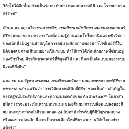
วิจัยไปได้อีกขั้นอย่างเป็นระบบ กับการทดสอบทางคลินิก ณ โรงพยาบาล
ศิริราช”
ด้านศ.ดร.พญ.อุไรวรรณ พานิช, ภาควิชาเภสัชวิทยา คณะแพทยศาสตร์
ศิริราชพยาบาล กล่าวว่า
“
องค์ความรู้ด้านแอนโทไซยานินและชีววิทยา
ของเม็ดสี เป็นฐานสำคัญในการอธิบายศักยภาพของข้าวไรซ์เบอร์รี่ใน
มิติของสุขภาพเส้นผมอย่างเป็นระบบ ทำให้เราได้เห็นศักยภาพที่ซ่อนอยู่
ของข้าวไทย ด้วยวิทยาศาสตร์ที่พิสูจน์ได้ และนี่จะเป็นต้นแบบของระบบ
นิเวศที่ยั่งยืน”
และ รศ.นพ.รัฐพล ตวงทอง, ภาควิชาตจวิทยา คณะแพทยศาสตร์ศิริราช
พยาบาล กล่าวเสริมว่า
“การวิจัยทางคลินิกที่ศิริราชจะเป็นก้าวสำคัญใน
การพิสูจน์ประสิทธิภาพและความปลอดภัยของ AnthoRice™ ในอาสา
สมัคร เราจะประเมินความหนาแน่นของเส้นผม การเปลี่ยนแปลงของสี
ผม และสุขภาพหนังศีรษะตลอด 24 สัปดาห์ สำหรับผู้ที่มีปัญหาผมบาง
หรือผมขาวก่อนวัย นี่อาจเป็นทางเลือกใหม่ที่มาจากงานวิจัยไทยอย่าง
แท้จริง”