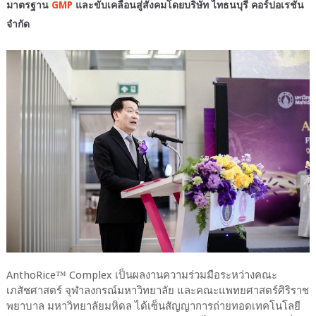
มาตรฐาน
GMP
และขับเคลื่อนสู่สังคมโดยบริษัท ไทธนบุรี คอร์ปอเรชั่น
จำกัด
AnthoRice™ Complex เป็นผลงานความร่วมมือระหว่างคณะ
เภสัชศาสตร์ จุฬาลงกรณ์มหาวิทยาลัย และคณะแพทยศาสตร์ศิริราช
พยาบาล มหาวิทยาลัยมหิดล ได้เซ็นสัญญาการถ่ายทอดเทคโนโลยี