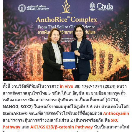
ทั้งนี้ งานวิจัยที่ตีพิมพ์ในวารสาร
in vivo
38: 1767-1774 (2024) พบว่า
สารสกัดจากสมุนไพรไทย 5 ชนิด ได้แก่ อัญชัน มะขามป้อม มะกรูด ถั่ว
เหลือง และรางจืด สามารถกระตุ้นยีนความเป็นสเต็มเซลล์ (OCT4,
NANOG, SOX2) ในเซลล์รากผมมนุษย์ได้สูงถึง 5-6 เท่า ผ่านเทคโนโลยี
StemAktiv® ขณะที่สารสกัดข้าวไรซ์เบอร์รี่ซึ่งอุดมด้วย
Anthocyanin
สามารถกระตุ้นการสร้างเมลานินผ่าน 2 เส้นทางพร้อมกัน คือ
SRC
Pathway
และ
AKT/GSK3β/β-catenin Pathway
นับเป็นแนวทางใหม่