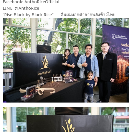
Facebook: AnthoRiceOfficial
LINE: @AnthoRice
“Rise Black by Black Rice” — คืนผมงอกดำจากพลังข้าวไทย