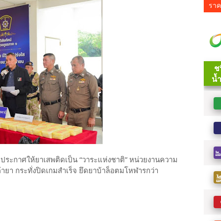
ราค
่ประกาศให้ยาเสพติดเป็น “วาระแห่งชาติ” หน่วยงานความ
้ายา กระทั่งปิดเกมสำเร็จ ยึดยาบ้าล็อตมโหฬารกว่า