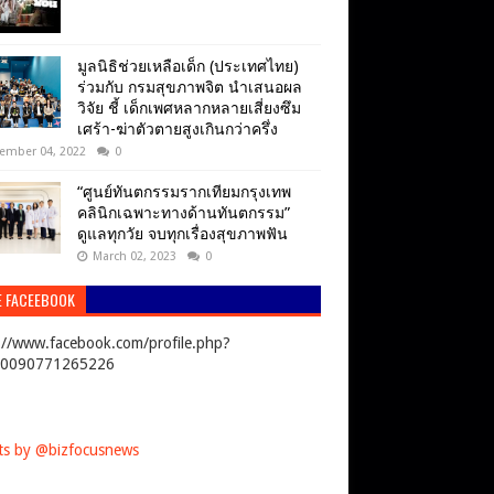
มูลนิธิช่วยเหลือเด็ก (ประเทศไทย)
ร่วมกับ กรมสุขภาพจิต นำเสนอผล
วิจัย ชี้ เด็กเพศหลากหลายเสี่ยงซึม
เศร้า-ฆ่าตัวตายสูงเกินกว่าครึ่ง
ember 04, 2022
0
“ศูนย์ทันตกรรมรากเทียมกรุงเทพ
คลินิกเฉพาะทางด้านทันตกรรม”
ดูแลทุกวัย จบทุกเรื่องสุขภาพฟัน
March 02, 2023
0
E FACEEBOOK
://www.facebook.com/profile.php?
00090771265226
s by @bizfocusnews