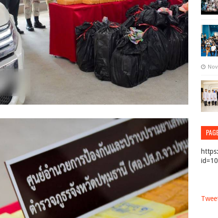
Nov
PAG
https
id=1
Tweet