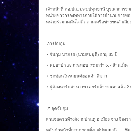
เจ้าหน้าที่ ศอ.ปส.ภ.จว.ปทุมธานี บูรณาการร
หน่วยข่าวกรองทหารภายใต้การอำนวยการของผู้
หน่วยร่วมกดดันไล่ติดตามเครือข่ายขนลำเลียงย
การจับกุม
• จับกุม นาย เอ (นามสมมุติ) อายุ 35 ปี
• พบยาบ้า 38 กระสอบ รวมกว่า 6.7 ล้านเม็ด
• ซุกซ่อนในรถยนต์ฮอนด้า สีขาว
• ผู้ต้องหารับสารภาพ เคยรับจ้างขนมาแล้ว 2 ค
📍 จุดจับกุม
ลานจอดรถห้างดัง ต.บ้านดู่ อ.เมือง จว.เชียงร
หลังเจ้าหน้าที่สะกดรอยตั้งแต่ปทุมธานี → เช