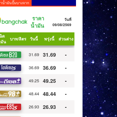
าน้ำมันปั๊มบางจาก