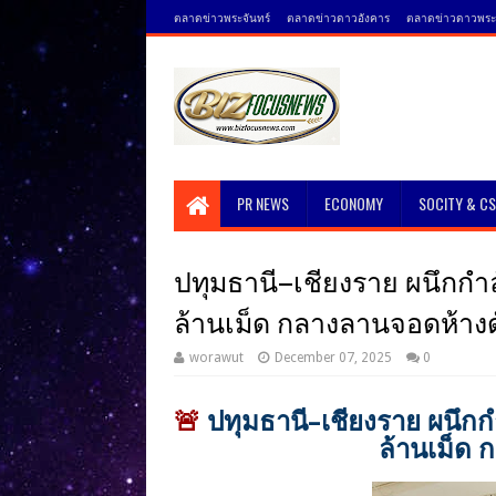
ตลาดข่าวพระจันทร์
ตลาดข่าวดาวอังคาร
ตลาดข่าวดาวพระศ
PR NEWS
ECONOMY
SOCITY & C
ปทุมธานี–เชียงราย ผนึกกำล
ล้านเม็ด กลางลานจอดห้างด
worawut
December 07, 2025
0
🚨
ปทุมธานี–เชียงราย ผนึกก
ล้านเม็ด