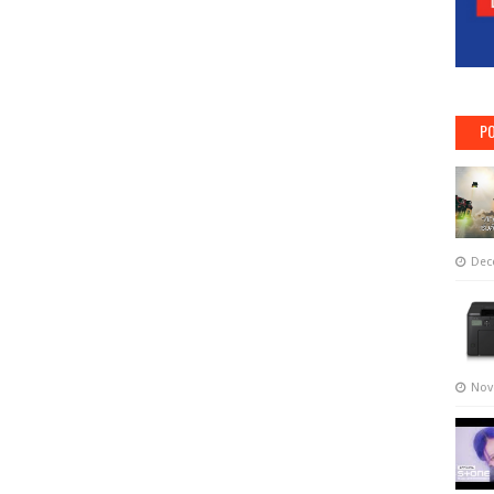
PO
Dec
Nov