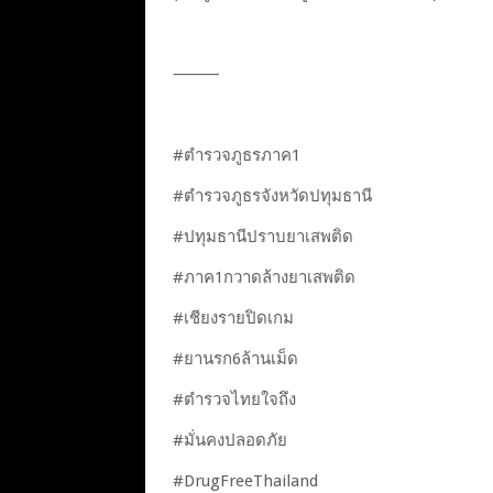
⸻
#ตำรวจภูธรภาค1
#ตำรวจภูธรจังหวัดปทุมธานี
#ปทุมธานีปราบยาเสพติด
#ภาค1กวาดล้างยาเสพติด
#เชียงรายปิดเกม
#ยานรก6ล้านเม็ด
#ตำรวจไทยใจถึง
#มั่นคงปลอดภัย
#DrugFreeThailand