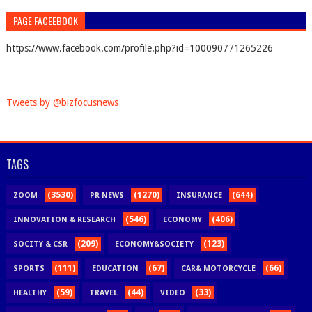
PAGE FACEEBOOK
https://www.facebook.com/profile.php?id=100090771265226
Tweets by @bizfocusnews
TAGS
(3530)
(1270)
(644)
ZOOM
PR NEWS
INSURANCE
(546)
(406)
INNOVATION & RESEARCH
ECONOMY
(209)
(123)
SOCITY & CSR
ECONOMY&SOCIETY
(111)
(67)
(66)
SPORTS
EDUCATION
CAR& MOTORCYCLE
(59)
(44)
(33)
HEALTHY
TRAVEL
VIDEO