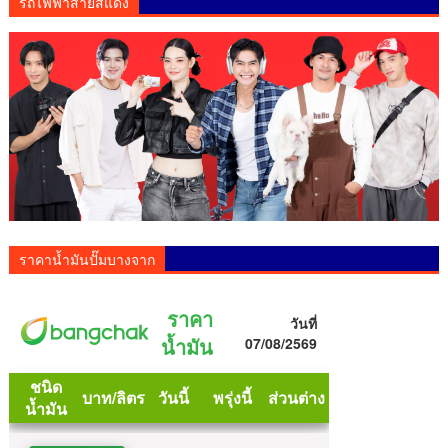
รถไฟฟ้าสายสีแดง
ราคาน้ำมันปั๊มบางจาก