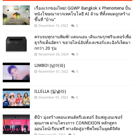
เรื่องแรกของไทย! GGWP Bangkok x Phenomena ปั้น
หนังโฆษณาจากเทคโนโลยี AI ล้วน ที่ทั้งหมดถูกสร้าง
ขึ้นที่ “บ้าน”
December 15, 2023
0
ครบจบทุกงานพิมพ์! แคนนอน เดินเกมรุกพรินเตอร์เพื่อ
ธุรกิจเต็มอัตรา ขยายไลน์อัปทั้งเลเซอร์และอิงก์เจ็ตมา
กกว่า 20 รุ่น
November 26, 2024
0
LIMBO! (넘어와)
November 07, 2022
0
ILLELLA (일낼라)
December 01, 2022
0
ดีป้า มุ่งสร้างคอนเทนต์ครีเอเตอร์ อินฟลูเอนเซอร์
คุณภาพ ผ่านโครงการ CONNEXION หลักสูตร
ออนไลน์เรียนฟรี ทางลัดสู่อาชีพใหม่ในยุคดิจิทัล
February 02, 2023
0