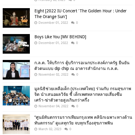
Eight [2022 IU Concert 'The Golden Hour : Under
The Orange Sun']
December 01, 2022
0
Boys Like You [MV BEHIND]
December 01, 2022
0
ก.ล.ต. ให้บริการ ตู้บริการอเนกประสงค์ภาครัฐ ยืนยัน
ตัวตนแบบ dip chip ณ อาคารสำนักงาน ก.ล.ต.
November 02, 2022
0
มูลนิธิช่วยเหลือเด็ก (ประเทศไทย) ร่วมกับ กรมสุขภาพ
จิต นำเสนอผลวิจัย ชี้ เด็กเพศหลากหลายเสี่ยงซึม
เศร้า-ฆ่าตัวตายสูงเกินกว่าครึ่ง
November 04, 2022
0
“ศูนย์ทันตกรรมรากเทียมกรุงเทพ คลินิกเฉพาะทางด้าน
ทันตกรรม” ดูแลทุกวัย จบทุกเรื่องสุขภาพฟัน
March 02, 2023
0