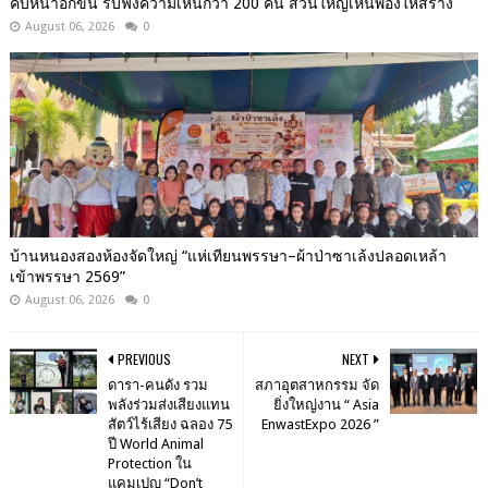
คืบหน้าอีกขั้น รับฟังความเห็นกว่า 200 คน ส่วนใหญ่เห็นพ้องให้สร้าง
August 06, 2026
0
บ้านหนองสองห้องจัดใหญ่ “แห่เทียนพรรษา–ผ้าป่าซาเล้งปลอดเหล้า
เข้าพรรษา 2569”
August 06, 2026
0
PREVIOUS
NEXT
ดารา-คนดัง รวม
สภาอุตสาหกรรม จัด
พลังร่วมส่งเสียงแทน
ยิ่งใหญ่งาน “ Asia
สัตว์ไร้เสียง ฉลอง 75
EnwastExpo 2026 ”
ปี World Animal
Protection ใน
แคมเปญ “Don’t