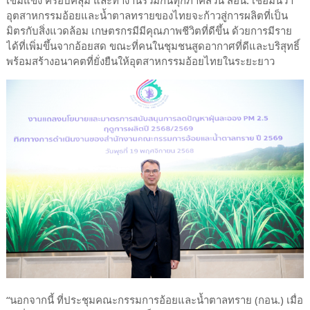
เข้มแข็ง ครอบคลุม และทำงานร่วมกันทุกภาคส่วน สอน. เชื่อมั่นว่า
อุตสาหกรรมอ้อยและน้ำตาลทรายของไทยจะก้าวสู่การผลิตที่เป็น
มิตรกับสิ่งแวดล้อม เกษตรกรมีมีคุณภาพชีวิตที่ดีขึ้น ด้วยการมีราย
ได้ที่เพิ่มขึ้นจากอ้อยสด ขณะที่คนในชุมชนสูดอากาศที่ดีและบริสุทธิ์
พร้อมสร้างอนาคตที่ยั่งยืนให้อุตสาหกรรมอ้อยไทยในระยะยาว
“นอกจากนี้ ที่ประชุมคณะกรรมการอ้อยและน้ำตาลทราย (กอน.) เมื่อ