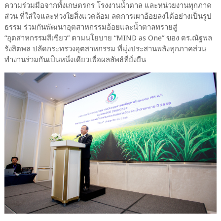
ความร่วมมือจากทั้งเกษตรกร โรงงานน้ำตาล และหน่วยงานทุกภาค
ส่วน ที่ใส่ใจและห่วงใยสิ่งแวดล้อม ลดการเผาอ้อยลงได้อย่างเป็นรูป
ธรรม ร่วมกันพัฒนาอุตสาหกรรมอ้อยและน้ำตาลทรายสู่
“อุตสาหกรรมสีเขียว” ตามนโยบาย “MIND as One” ของ ดร.ณัฐพล
รังสิตพล ปลัดกระทรวงอุตสาหกรรม ที่มุ่งประสานพลังทุกภาคส่วน
ทำงานร่วมกันเป็นหนึ่งเดียวเพื่อผลลัพธ์ที่ยั่งยืน