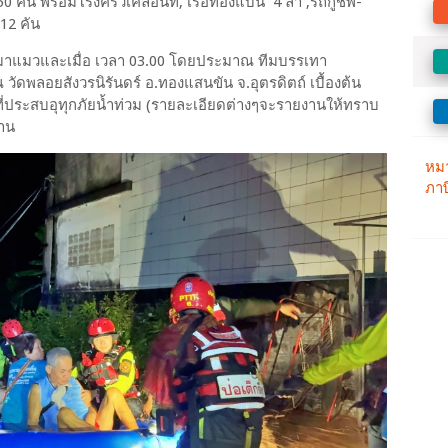
50 คน พร้อมโรงครัวเคลื่อนที่, เรือท้องแบน 4 ลำ ,รถกู้ชีพ-
 12 คัน
หารหมาแมวและเมื่อ เวลา 03.00 โดยประมาณ ทีมบรรเทา
 วัดพลอยสังวรนิรันดร์ อ.ทองแสนขัน จ.อุตรดิตถ์ เบื้องต้น
ี่ประสบอุทุกภัยน้ำท่วม (รายละเอียดต่างๆจะรายงานให้ทราบ
งาน