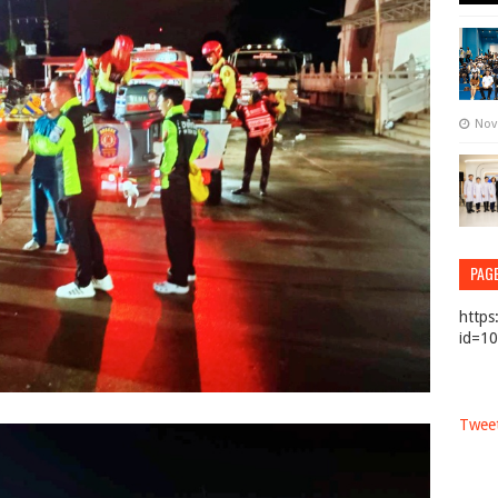
Nov
PAG
https
id=1
Tweet