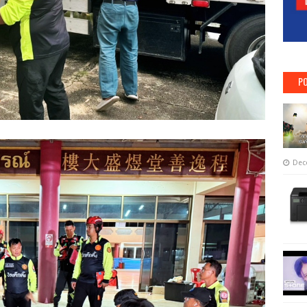
PO
Dec