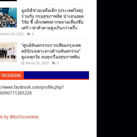
มูลนิธิช่วยเหลือเด็ก (ประเทศไทย)
ร่วมกับ กรมสุขภาพจิต นำเสนอผล
วิจัย ชี้ เด็กเพศหลากหลายเสี่ยงซึม
เศร้า-ฆ่าตัวตายสูงเกินกว่าครึ่ง
ember 04, 2022
0
“ศูนย์ทันตกรรมรากเทียมกรุงเทพ
คลินิกเฉพาะทางด้านทันตกรรม”
ดูแลทุกวัย จบทุกเรื่องสุขภาพฟัน
March 02, 2023
0
E FACEEBOOK
://www.facebook.com/profile.php?
00090771265226
s by @bizfocusnews