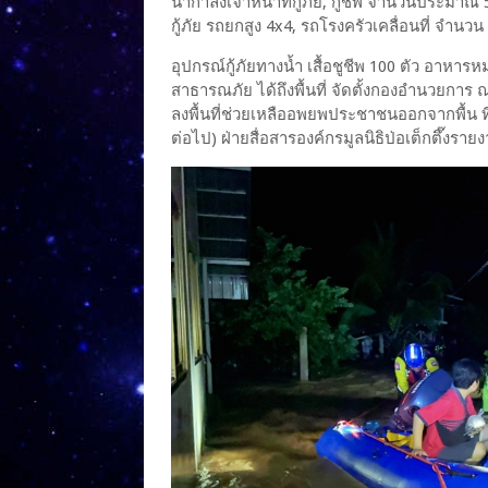
นำกำลังเจ้าหน้าที่กู้ภัย, กู้ชีพ จำนวนประมาณ 
กู้ภัย รถยกสูง 4x4, รถโรงครัวเคลื่อนที่ จำนวน
อุปกรณ์กู้ภัยทางน้ำ เสื้อชูชีพ 100 ตัว อา
สาธารณภัย ได้ถึงพื้นที่ จัดตั้งกองอำนวยการ ณ
ลงพื้นที่ช่วยเหลืออพยพประชาชนออกจากพื้น ท
ต่อไป) ฝ่ายสื่อสารองค์กรมูลนิธิป่อเต็กตึ๊งราย