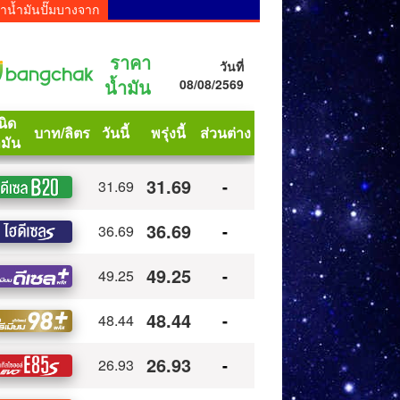
าน้ำมันปั๊มบางจาก