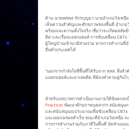
ด้าน นายทศพล จักรบุญมา นายอำเภอวังเหนือ จ
เห็นความสำคัญและศักยภาพของพื้นที่ อำเภอวัง
พร้อมและความตั้งใจจริง เชื่อว่าจะเกิดผลลัพธ
ติด และเรื่องแอลกอฮอล์ การขับเคลื่อน CBTx ในร
ผู้ใหญ่บ้านเข้ามามีส่วนร่วม หากการทำงานที
อื่นทั่วประเทศได้
“นอกจากกำลังใจที่พื้นที่ได้รับจาก สสส. สิ่งสำ
แอลกอฮอล์และยาเสพติด ที่ต้องทำควบคู่กันไป
สำหรับบทบาทการดำเนินงานภายใต้ข้อตกลงนี้
Practices
พัฒนาศักยภาพบุคลากร สนับสนุนกา
และสนับสนุนงบประมาณเพื่อขับเคลื่อน CBTx
และเผยแพร่ผลสำเร็จ ขณะที่อำเภอวังเหนือ 
การการทำงานร่วมกับภาคีในพื้นที่ จัดทำแผน