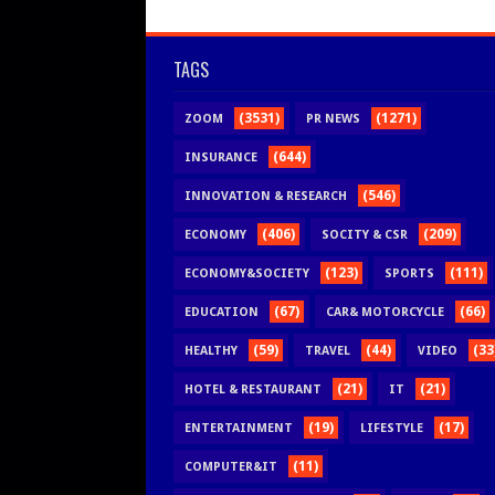
TAGS
(3531)
(1271)
ZOOM
PR NEWS
(644)
INSURANCE
(546)
INNOVATION & RESEARCH
(406)
(209)
ECONOMY
SOCITY & CSR
(123)
(111)
ECONOMY&SOCIETY
SPORTS
(67)
(66)
EDUCATION
CAR& MOTORCYCLE
(59)
(44)
(33
HEALTHY
TRAVEL
VIDEO
(21)
(21)
HOTEL & RESTAURANT
IT
(19)
(17)
ENTERTAINMENT
LIFESTYLE
(11)
COMPUTER&IT