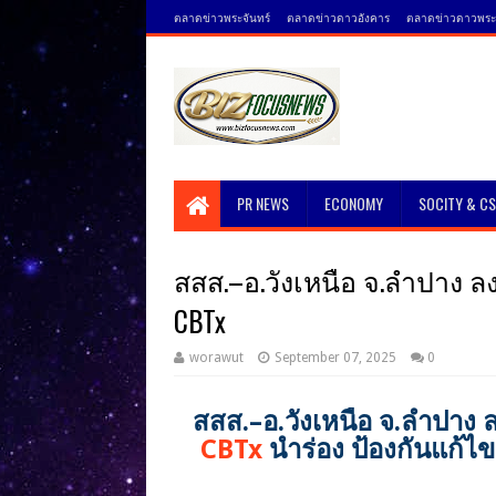
ตลาดข่าวพระจันทร์
ตลาดข่าวดาวอังคาร
ตลาดข่าวดาวพระศ
PR NEWS
ECONOMY
SOCITY & C
สสส.–อ.วังเหนือ จ.ลำปาง 
CBTx
worawut
September 07, 2025
0
สสส.–อ.วังเหนือ จ.ลำปาง
CBTx
นำร่อง ป้องกันแก้