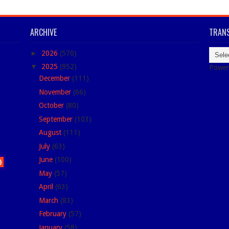
ARCHIVE
TRANS
►
2026
(570)
▼
2025
(952)
Power
December
(111)
November
(66)
October
(80)
September
(103)
August
(111)
July
(63)
June
(100)
)
May
(57)
April
(63)
March
(83)
February
(57)
January
(58)