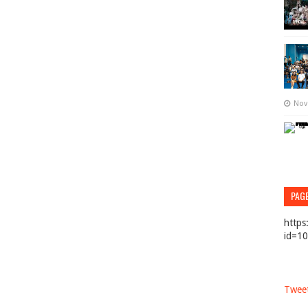
Nov
PAG
https
id=1
Tweet