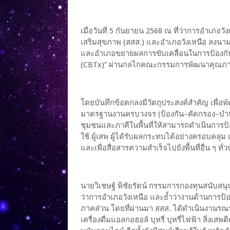
เมื่อวันที่ 5 กันยายน 2568 ณ ที่ว่าการอำเภอ
เสริมสุขภาพ (สสส.) และอำเภอวังเหนือ ลงนา
และอำเภอขยายผลการขับเคลื่อนในการป้องกันแ
(CBTx)” ผ่านกลไกคณะกรรมการพัฒนาคุณภาพ
โดยบันทึกข้อตกลงมีวัตถุประสงค์สำคัญ เพื
มาตรฐานงานครบวงจร (ป้องกัน–คัดกรอง–บำบั
ชุมชนและภาคีในพื้นที่ให้สามารถดำเนินการป้อ
ใช้ ผู้เสพ ผู้ได้รับผลกระทบได้อย่างครอบคล
และเพื่อสื่อสารความสำเร็จไปยังพื้นที่อื่น ๆ ทั
นายวิเชษฐ์ พิชัยรัตน์ กรรมการกองทุนสนับสนุนกา
ว่าการอำเภอวังเหนือ และย้ำว่างานด้านการป
ภาคส่วน โดยที่ผ่านมา สสส. ได้ดำเนินงานรณรงค
เครื่องดื่มแอลกอฮอล์ บุหรี่ บุหรี่ไฟฟ้า สิ