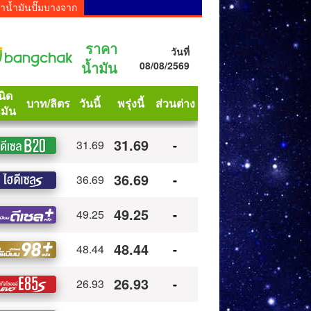
าน้ำมันปั๊มบางจาก