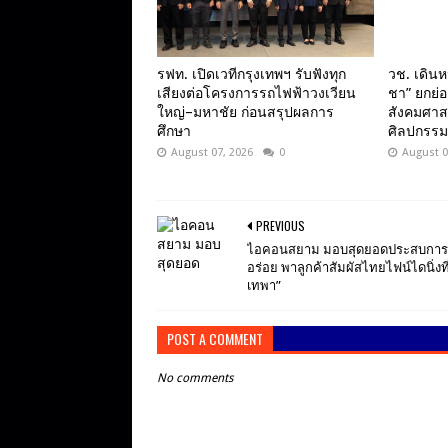
รฟท. เปิดเวทีกรุงเทพฯ รับฟังทุก
วช. เดินห
เสียงต่อโครงการรถไฟฟ้าวงเวียน
ชา” ยกย่อ
ใหญ่–มหาชัย ก่อนสรุปผลการ
สังคมศาส
ศึกษา
ศิลปกรรม
August 07, 2026
0
August 0
PREVIOUS
ไอคอนสยาม มอบสุดยอดประสบกา
อร่อย พาลูกค้าสัมผัสไทยไฟน์ไดนิ่งที
เทพา”
POST A COMMENT
No comments