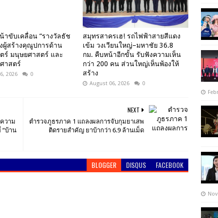
น้าขับเคลื่อน “รางวัลธัช
สมุทรสาครเฮ! รถไฟฟ้าสายสีแดง
งผู้สร้างคุณูปการด้าน
เข้ม วงเวียนใหญ่–มหาชัย 36.8
ตร์ มนุษยศาสตร์ และ
กม. คืบหน้าอีกขั้น รับฟังความเห็น
ศาสตร์
กว่า 200 คน ส่วนใหญ่เห็นพ้องให้
สร้าง
6, 2026
0
August 06, 2026
0
Febr
NEXT
รความ
ตำรวจภูธรภาค 1 แถลงผลการจับกุมยาเสพ
่ “บ้าน
ติดรายสำคัญ ยาบ้ากว่า 6.9 ล้านเม็ด
BLOGGER
DISQUS
FACEBOOK
Nov