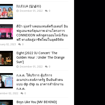
ILLELLA (일낼라)
December 01, 2022
0
ดีป้า มุ่งสร้างคอนเทนต์ครีเอเตอร์ อิน
ฟลูเอนเซอร์คุณภาพ ผ่านโครงการ
CONNEXION หลักสูตรออนไลน์เรียน
ฟรี ทางลัดสู่อาชีพใหม่ในยุคดิจิทัล
uary 02, 2023
0
Eight [2022 IU Concert 'The
Golden Hour : Under The Orange
Sun']
December 01, 2022
0
ก.ล.ต. ให้บริการ ตู้บริการ
อเนกประสงค์ภาครัฐ ยืนยันตัวตน
แบบ dip chip ณ อาคารสำนักงาน
ก.ล.ต.
ember 02, 2022
0
Boys Like You [MV BEHIND]