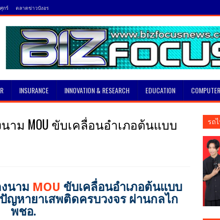
ุกร์
ตลาดข่าวบังอร
SR
INSURANCE
INNOVATION & RESEARCH
EDUCATION
COMPUTER
ลงนาม MOU ขับเคลื่อนอำเภอต้นแบบ
รถไ
 ลงนาม
MOU
ขับเคลื่อนอำเภอต้นแบบ
ไขปัญหายาเสพติดครบวงจร ผ่านกลไก
พชอ.