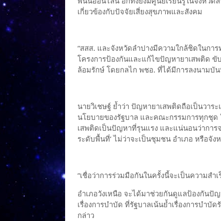
พนันออนไลน์ อีกทั้งยังมีศูนย์เรียนรู้ในจังหวั
เกี่ยวข้องกับปัจจัยเสี่ยงสุขภาพและสังคม
“สสส. และจังหวัดลำปางมีความใกล้ชิดในการทำ
โครงการป้องกันและแก้ไขปัญหายาเสพติด ขับ
ล้อมรักษ์ โดยกลไก พชอ. ที่ได้มีการลงนามบัน
นายวิเชษฐ์ ย้ำว่า ปัญหายาเสพติดถือเป็นวาร
นโยบายของรัฐบาล และคณะกรรมการทุกชุด ในทุ
เสพติดเป็นปัญหาที่รุนแรง และแน่นอนว่าการ
ระดับพื้นที่’ ไม่ว่าจะเป็นชุมชน อำเภอ หรือจังห
“เชื่อว่าการร่วมมือกันในครั้งนี้จะเป็นความสำเ
อำเภอวังเหนือ จะได้มาช่วยกันดูแลป้องกันปัญ
เรื่องการบำบัด ที่รัฐบาลเน้นย้ำเรื่องการบำบัด
กล่าว