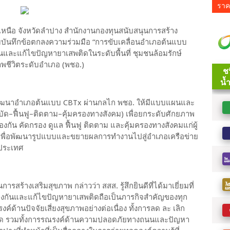
ราค
วังเหนือ จังหวัดลำปาง สำนักงานกองทุนสนับสนุนการสร้าง
มบันทึกข้อตกลงความร่วมมือ “การขับเคลื่อนอำเภอต้นแบบ
ละแก้ไขปัญหายาเสพติดในระดับพื้นที่ ชุมชนล้อมรักษ์
ชีวิตระดับอำเภอ (พชอ.)
่อพัฒนาอำเภอต้นแบบ CBTx ผ่านกลไก พชอ. ให้มีแบบแผนและ
ด–ฟื้นฟู–ติดตาม–คุ้มครองทางสังคม) เพื่อยกระดับศักยภาพ
งกัน คัดกรอง ดูแล ฟื้นฟู ติดตาม และคุ้มครองทางสังคมแก่ผู้
ุม เพื่อพัฒนารูปแบบและขยายผลการทำงานไปสู่อำเภอเครือข่าย
่วประเทศ
รสร้างเสริมสุขภาพ กล่าวว่า สสส. รู้สึกยินดีที่ได้มาเยี่ยมที่
้องกันและแก้ไขปัญหายาเสพติดถือเป็นภารกิจสำคัญของทุก
์ด้านปัจจัยเสี่ยงสุขภาพอย่างต่อเนื่อง ทั้งการลด ละ เลิก
่งเสพติด รวมทั้งการรณรงค์ด้านความปลอดภัยทางถนนและปัญหา