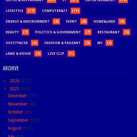
(21)
(21)
(19)
HOTEL & RESTAURANT
IT
ENTERTAINMENT
(17)
(11)
LIFESTYLE
COMPUTER&IT
(8)
(8)
(8)
ENERGY & ENVIRONMENT
EVENT
HOME&LAND
(7)
(7)
(5)
BEAUTY
POLITICS & GOVERNMENT
RESTAURANT
(4)
(3)
(3)
SOCITY&CSR
FASHION & PAGEANT
MV
(2)
(1)
LAND & HOUSE
LIVE CLIP
ARCHIVE
►
2026
(572)
▼
2025
(952)
December
(111)
November
(66)
October
(80)
September
(103)
August
(111)
July
(63)