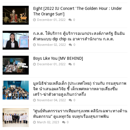
Eight [2022 IU Concert 'The Golden Hour : Under
The Orange Sun']
December 01, 2022
0
ก.ล.ต. ให้บริการ ตู้บริการอเนกประสงค์ภาครัฐ ยืนยัน
ตัวตนแบบ dip chip ณ อาคารสำนักงาน ก.ล.ต.
November 02, 2022
0
Boys Like You [MV BEHIND]
December 01, 2022
0
มูลนิธิช่วยเหลือเด็ก (ประเทศไทย) ร่วมกับ กรมสุขภาพ
จิต นำเสนอผลวิจัย ชี้ เด็กเพศหลากหลายเสี่ยงซึม
เศร้า-ฆ่าตัวตายสูงเกินกว่าครึ่ง
November 04, 2022
0
“ศูนย์ทันตกรรมรากเทียมกรุงเทพ คลินิกเฉพาะทางด้าน
ทันตกรรม” ดูแลทุกวัย จบทุกเรื่องสุขภาพฟัน
March 02, 2023
0