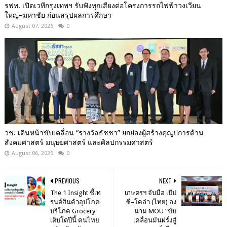
รฟท. เปิดเวทีกรุงเทพฯ รับฟังทุกเสียงต่อโครงการรถไฟฟ้าวงเวียน
ใหญ่–มหาชัย ก่อนสรุปผลการศึกษา
August 07, 2026
0
วช. เดินหน้าขับเคลื่อน “รางวัลธัชชา” ยกย่องผู้สร้างคุณูปการด้าน
สังคมศาสตร์ มนุษยศาสตร์ และศิลปกรรมศาสตร์
August 06, 2026
0
PREVIOUS
NEXT
The 1 Insight ชี้เท
เกษตรฯ จับมือ เป๊ป
รนด์สินค้าอุปโภค
ซี่–โคล่า (ไทย) ลง
บริโภค Grocery
นาม MOU “ขับ
เติบโตปีนี้ คนไทย
เคลื่อนมันฝรั่งสู่