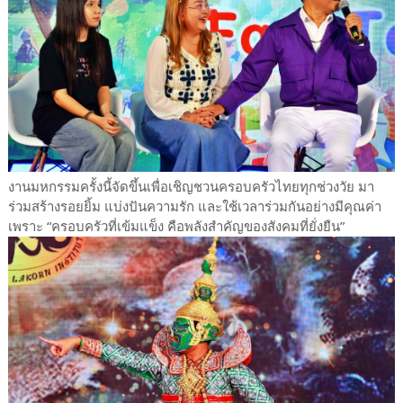
งานมหกรรมครั้งนี้จัดขึ้นเพื่อเชิญชวนครอบครัวไทยทุกช่วงวัย มา
ร่วมสร้างรอยยิ้ม แบ่งปันความรัก และใช้เวลาร่วมกันอย่างมีคุณค่า
เพราะ “ครอบครัวที่เข้มแข็ง คือพลังสำคัญของสังคมที่ยั่งยืน”