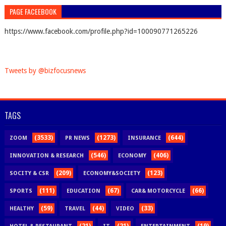
PAGE FACEEBOOK
https://www.facebook.com/profile.php?id=100090771265226
Tweets by @bizfocusnews
TAGS
(3533)
(1273)
(644)
ZOOM
PR NEWS
INSURANCE
(546)
(406)
INNOVATION & RESEARCH
ECONOMY
(209)
(123)
SOCITY & CSR
ECONOMY&SOCIETY
(111)
(67)
(66)
SPORTS
EDUCATION
CAR& MOTORCYCLE
(59)
(44)
(33)
HEALTHY
TRAVEL
VIDEO