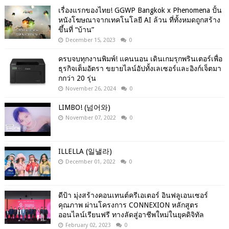
เรื่องแรกของไทย! GGWP Bangkok x Phenomena ปั้น
หนังโฆษณาจากเทคโนโลยี AI ล้วน ที่ทั้งหมดถูกสร้าง
ขึ้นที่ “บ้าน”
December 15, 2023
0
ครบจบทุกงานพิมพ์! แคนนอน เดินเกมรุกพรินเตอร์เพื่อ
ธุรกิจเต็มอัตรา ขยายไลน์อัปทั้งเลเซอร์และอิงก์เจ็ตมา
กกว่า 20 รุ่น
November 26, 2024
0
LIMBO! (넘어와)
November 07, 2022
0
ILLELLA (일낼라)
December 01, 2022
0
ดีป้า มุ่งสร้างคอนเทนต์ครีเอเตอร์ อินฟลูเอนเซอร์
คุณภาพ ผ่านโครงการ CONNEXION หลักสูตร
ออนไลน์เรียนฟรี ทางลัดสู่อาชีพใหม่ในยุคดิจิทัล
February 02, 2023
0