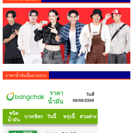
ราคาน้ำมันปั๊มบางจาก