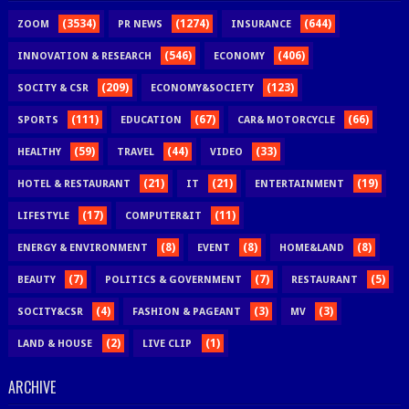
(3534)
(1274)
(644)
ZOOM
PR NEWS
INSURANCE
(546)
(406)
INNOVATION & RESEARCH
ECONOMY
(209)
(123)
SOCITY & CSR
ECONOMY&SOCIETY
(111)
(67)
(66)
SPORTS
EDUCATION
CAR& MOTORCYCLE
(59)
(44)
(33)
HEALTHY
TRAVEL
VIDEO
(21)
(21)
(19)
HOTEL & RESTAURANT
IT
ENTERTAINMENT
(17)
(11)
LIFESTYLE
COMPUTER&IT
(8)
(8)
(8)
ENERGY & ENVIRONMENT
EVENT
HOME&LAND
(7)
(7)
(5)
BEAUTY
POLITICS & GOVERNMENT
RESTAURANT
(4)
(3)
(3)
SOCITY&CSR
FASHION & PAGEANT
MV
(2)
(1)
LAND & HOUSE
LIVE CLIP
ARCHIVE