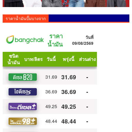
ราคาน้ำมันปั๊มบางจาก