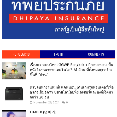
POPULAR 10
TRUTH
COMMENTS
เรื่องแรกของไทย! GGWP Bangkok x Phenomena ปั้น
หนังโฆษณาจากเทคโนโลยี AI ล้วน ที่ทั้งหมดถูกสร้าง
ขึ้นที่ “บ้าน”
ครบจบทุกงานพิมพ์! แคนนอน เดินเกมรุกพรินเตอร์เพื่อ
ธุรกิจเต็มอัตรา ขยายไลน์อัปทั้งเลเซอร์และอิงก์เจ็ตมา
กกว่า 20 รุ่น
November 26, 2024
0
LIMBO! (넘어와)