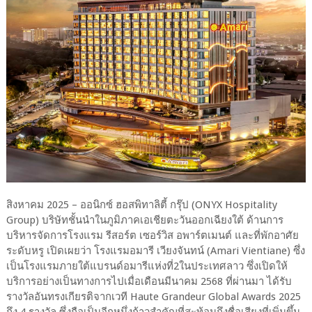
สิงหาคม 2025 – ออนิกซ์ ฮอสพิทาลิตี้ กรุ๊ป (ONYX Hospitality
Group) บริษัทชั้นนำในภูมิภาคเอเชียตะวันออกเฉียงใต้ ด้านการ
บริหารจัดการโรงแรม รีสอร์ต เซอร์วิส อพาร์ตเมนต์ และที่พักอาศัย
ระดับหรู เปิดเผยว่า โรงแรมอมารี เวียงจันทน์ (Amari Vientiane) ซึ่ง
เป็นโรงแรมภายใต้แบรนด์อมารีแห่งที่2ในประเทศลาว ซึ่งเปิดให้
บริการอย่างเป็นทางการไปเมื่อเดือนมีนาคม 2568 ที่ผ่านมา ได้รับ
รางวัลอันทรงเกียรติจากเวที Haute Grandeur Global Awards 2025
ถึง 4 รางวัล ซึ่งถือเป็นอีกหนึ่งก้าวสำคัญที่สะท้อนถึงชื่อเสียงที่เพิ่มขึ้น