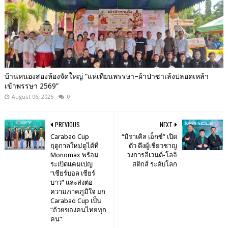
บ้านหนองสองห้องจัดใหญ่ “แห่เทียนพรรษา–ผ้าป่าซาเล้งปลอดเหล้า
เข้าพรรษา 2569”
August 06, 2026
0
PREVIOUS
NEXT
Carabao Cup
“มิราเคิล เอ็กซ์” เปิด
ฤดูกาลใหม่ดูได้ที่
ตัว ดึงผู้เชี่ยวชาญ
Monomax พร้อม
วงการอีเวนต์-โลจิ
ระเบิดแคมเปญ
สติกส์ ระดับโลก
“เชียร์บอล เชียร์
บาว” และส่งต่อ
ความภาคภูมิใจ ยก
Carabao Cup เป็น
“ถ้วยของคนไทยทุก
คน”