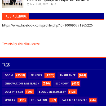
March 02, 2023
0
PAGE FACEEBOOK
https://www.facebook.com/profile.php?id=100090771265226
Tweets by @bizfocusnews
TAGS
(3530)
(1270)
(644)
ZOOM
PR NEWS
INSURANCE
(546)
(406)
INNOVATION & RESEARCH
ECONOMY
(209)
(123)
SOCITY & CSR
ECONOMY&SOCIETY
(111)
(67)
(66)
SPORTS
EDUCATION
CAR& MOTORCYCLE