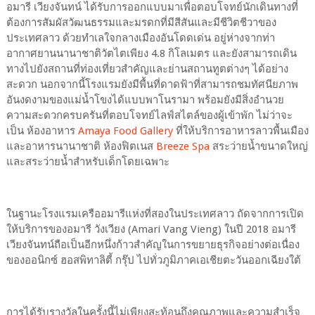
อมารี เวียงจันทน์ ได้รับการออกแบบมาเพื่อตอบโจทย์นักเดินทางที่
ต้องการสัมผัสวัฒนธรรมและมรดกที่มีสีสันและมีชีวิตชีวาของ
ประเทศลาว ด้วยทำเลใจกลางเมืองอันโดดเด่น อยู่ห่างจากท่า
อากาศยานนานาชาติวัตไตเพียง 4.8 กิโลเมตร และยังสามารถเดิน
ทางไปยังสถานที่ท่องเที่ยวสำคัญและย่านสถานทูตต่างๆ ได้อย่าง
สะดวก นอกจากนี้โรงแรมยังมีพื้นที่ดาดฟ้าที่สามารถชมทัศนียภาพ
อันงดงามของแม่น้ำโขงได้แบบพาโนรามา พร้อมยังมีสิ่งอำนวย
ความสะดวกครบครันที่ตอบโจทย์ไลฟ์สไตล์ของผู้เข้าพัก ไม่ว่าจะ
เป็น ห้องอาหาร
Amaya Food Gallery
ที่ให้บริการอาหารลาวพื้นเมือง
และอาหารนานาชาติ ห้องฟิตเนส
Breeze Spa
สระว่ายน้ำขนาดใหญ่
และสระว่ายน้ำสำหรับเด็กโดยเฉพาะ
ในฐานะโรงแรมเครืออมารีแห่งที่สองในประเทศลาว ถัดจากการเปิด
ให้บริการของอมารี วังเวียง (Amari Vang Vieng) ในปี 2018 อมารี
เวียงจันทน์ถือเป็นอีกหนึ่งก้าวสำคัญในการขยายธุรกิจอย่างต่อเนื่อง
ของออนิกซ์ ฮอสพิทาลิตี้ กรุ๊ป ไปทั่วภูมิภาคเอเชียตะวันออกเฉียงใต้
การได้รับรางวัลในครั้งนี้ไม่เพียงสะท้อนถึงคุณภาพและความสำเร็จ