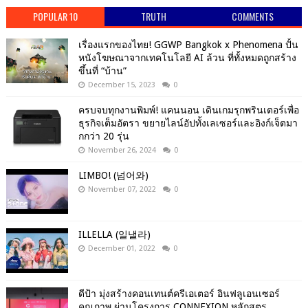
POPULAR 10
TRUTH
COMMENTS
เรื่องแรกของไทย! GGWP Bangkok x Phenomena ปั้น
หนังโฆษณาจากเทคโนโลยี AI ล้วน ที่ทั้งหมดถูกสร้าง
ขึ้นที่ “บ้าน”
December 15, 2023
0
ครบจบทุกงานพิมพ์! แคนนอน เดินเกมรุกพรินเตอร์เพื่อ
ธุรกิจเต็มอัตรา ขยายไลน์อัปทั้งเลเซอร์และอิงก์เจ็ตมา
กกว่า 20 รุ่น
November 26, 2024
0
LIMBO! (넘어와)
November 07, 2022
0
ILLELLA (일낼라)
December 01, 2022
0
ดีป้า มุ่งสร้างคอนเทนต์ครีเอเตอร์ อินฟลูเอนเซอร์
คุณภาพ ผ่านโครงการ CONNEXION หลักสูตร