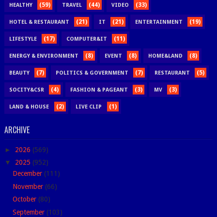
(59)
(44)
(33)
HEALTHY
TRAVEL
VIDEO
(21)
(21)
(19)
HOTEL & RESTAURANT
IT
ENTERTAINMENT
(17)
(11)
LIFESTYLE
COMPUTER&IT
(8)
(8)
(8)
ENERGY & ENVIRONMENT
EVENT
HOME&LAND
(7)
(7)
(5)
BEAUTY
POLITICS & GOVERNMENT
RESTAURANT
(4)
(3)
(3)
SOCITY&CSR
FASHION & PAGEANT
MV
(2)
(1)
LAND & HOUSE
LIVE CLIP
ARCHIVE
►
2026
(569)
▼
2025
(952)
December
(111)
November
(66)
October
(80)
September
(103)