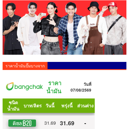
ราคาน้ำมันปั๊มบางจาก