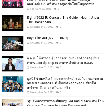
ออนไลน์เรียนฟรี ทางลัดสู่อาชีพใหม่ในยุคดิจิทัล
February 02, 2023
0
Eight [2022 IU Concert 'The Golden Hour : Under
The Orange Sun']
December 01, 2022
0
Boys Like You [MV BEHIND]
December 01, 2022
0
ก.ล.ต. ให้บริการ ตู้บริการอเนกประสงค์ภาครัฐ ยืนยัน
ตัวตนแบบ dip chip ณ อาคารสำนักงาน ก.ล.ต.
November 02, 2022
0
มูลนิธิช่วยเหลือเด็ก (ประเทศไทย) ร่วมกับ กรมสุขภาพ
จิต นำเสนอผลวิจัย ชี้ เด็กเพศหลากหลายเสี่ยงซึม
เศร้า-ฆ่าตัวตายสูงเกินกว่าครึ่ง
November 04, 2022
0
“ศูนย์ทันตกรรมรากเทียมกรุงเทพ คลินิกเฉพาะทางด้าน
ทันตกรรม” ดูแลทุกวัย จบทุกเรื่องสุขภาพฟัน