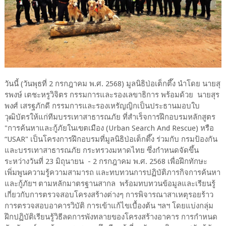
วันนี้ (วันพุธที่ 2 กรกฎาคม พ.ศ. 2568) มูลนิธิป่อเต็กตึ๊ง นำโดย นายสุ
รพงษ์ เตชะหรูวิจิตร กรรมการและรองเลขาธิการ พร้อมด้วย นายสุร
พงศ์ เสรฐภักดี กรรมการและรองเหรัญญิกเป็นประธานมอบใบ
วุฒิบัตรให้แก่ทีมบรรเทาสาธารณภัย ที่สำเร็จการฝึกอบรมหลักสูตร
"การค้นหาและกู้ภัยในเขตเมือง (Urban Search And Rescue) หรือ
“USAR" เป็นโครงการฝึกอบรมที่มูลนิธิป่อเต็กตึ๊ง ร่วมกับ กรมป้องกัน
และบรรเทาสาธารณภัย กระทรวงมหาดไทย ซึ่งกำหนดจัดขึ้น
ระหว่างวันที่ 23 มิถุนายน - 2 กรกฎาคม พ.ศ. 2568 เพื่อฝึกทักษะ
เพิ่มพูนความรู้ความสามารถ และทบทวนการปฏิบัติภารกิจการค้นหา
และกู้ภัยฯ ตามหลักมาตรฐานสากล พร้อมทบทวนข้อมูลและเรียนรู้
เกี่ยวกับการตรวจสอบโครงสร้างต่างๆ การพิจารณาสาเหตุรอยร้าว
การตรวจสอบอาคารวิบัติ การเข้าแก้ไขเบื้องต้น ฯลฯ โดยแบ่งกลุ่ม
ฝึกปฏิบัติเรียนรู้วิธีลดการพังทลายของโครงสร้างอาคาร การกำหนด