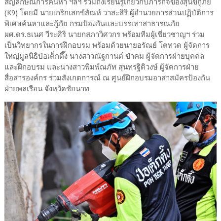
สัญลักษณ์การค้นหา ฯลฯ รวมถึงเรียนรู้เกี่ยวกับภารกิจของสุนัขกู้ภัย
(K9) โดยมี นายเกริกเสกข์สัณห์ วาสะสิริ ผู้อำนวยการส่วนปฏิบัติการ
พิเศษค้นหาและกู้ภัย กรมป้องกันและบรรเทาสาธารณภัย
ผศ.ดร.ธเนศ วีระศิริ นายกสภาวิศวกร พร้อมทีมผู้เชี่ยวชาญฯ ร่วม
เป็นวิทยากรในการฝึกอบรม พร้อมด้วยนายอรัณย์ โตทวด ผู้จัดการ
ใหญ่มูลนิธิป่อเต็กตึ๊ง นางสาวณัฐกานต์ ขำคม ผู้จัดการฝ่ายบุคคล
และฝึกอบรม และนางสาวพิมพ์ณภัท สุนทรฐิติวงษ์ ผู้จัดการฝ่าย
สื่อสารองค์กร ร่วมสังเกตการณ์ ณ ศูนย์ฝึกอบรมอาสาสมัครป้องกัน
ฝ่ายพลเรือน จังหวัดชัยนาท