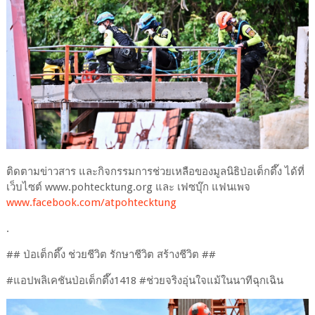
ติดตามข่าวสาร และกิจกรรมการช่วยเหลือของมูลนิธิป่อเต็กตึ๊ง ได้ที่
เว็บไซต์ www.pohtecktung.org และ เฟซบุ๊ก แฟนเพจ
www.facebook.com/atpohtecktung
.
## ป่อเต็กตึ๊ง ช่วยชีวิต รักษาชีวิต สร้างชีวิต ##
#แอปพลิเคชันป่อเต็กตึ๊ง1418 #ช่วยจริงอุ่นใจแม้ในนาทีฉุกเฉิน