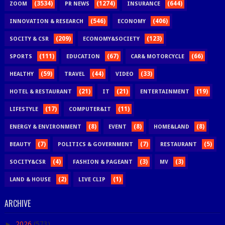
(3534)
(1274)
(644)
ZOOM
PR NEWS
INSURANCE
(546)
(406)
INNOVATION & RESEARCH
ECONOMY
(209)
(123)
SOCITY & CSR
ECONOMY&SOCIETY
(111)
(67)
(66)
SPORTS
EDUCATION
CAR& MOTORCYCLE
(59)
(44)
(33)
HEALTHY
TRAVEL
VIDEO
(21)
(21)
(19)
HOTEL & RESTAURANT
IT
ENTERTAINMENT
(17)
(11)
LIFESTYLE
COMPUTER&IT
(8)
(8)
(8)
ENERGY & ENVIRONMENT
EVENT
HOME&LAND
(7)
(7)
(5)
BEAUTY
POLITICS & GOVERNMENT
RESTAURANT
(4)
(3)
(3)
SOCITY&CSR
FASHION & PAGEANT
MV
(2)
(1)
LAND & HOUSE
LIVE CLIP
ARCHIVE
►
2026
(573)