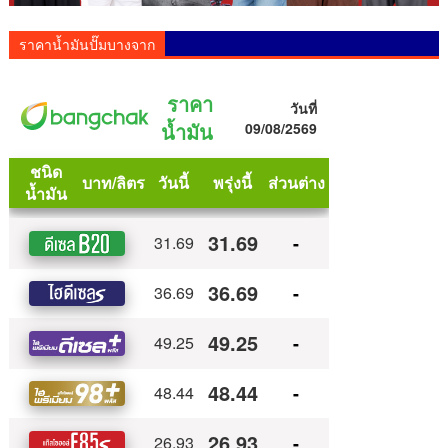
ราคาน้ำมันปั๊มบางจาก