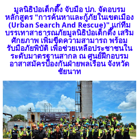
มูลนิธิป่อเต็กตึ๊ง จับมือ ปภ. จัดอบรม
หลักสูตร "การค้นหาและกู้ภัยในเขตเมือง
(Urban Search And Rescue)" แก่ทีม
บรรเทาสาธารณภัยมูลนิธิป่อเต็กตึ๊ง เสริม
ศักยภาพ เพิ่มขีดความสามารถ พร้อม
รับมือภัยพิบัติ เพื่อช่วยเหลือประชาชนใน
ระดับมาตรฐานสากล ณ ศูนย์ฝึกอบรม
อาสาสมัครป้องกันฝ่ายพลเรือน จังหวัด
ชัยนาท