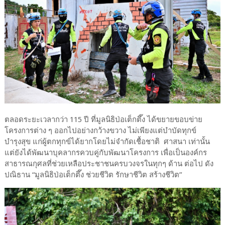
ตลอดระยะเวลากว่า 115 ปี ที่มูลนิธิป่อเต็กตึ๊ง ได้ขยายขอบข่าย
โครงการต่าง ๆ ออกไปอย่างกว้างขวาง ไม่เพียงแต่บำบัดทุกข์
บำรุงสุข แก่ผู้ตกทุกข์ได้ยากโดยไม่จำกัดเชื้อชาติ ศาสนา เท่านั้น
แต่ยังได้พัฒนาบุคลากรควบคู่กับพัฒนาโครงการ เพื่อเป็นองค์กร
สาธารณกุศลที่ช่วยเหลือประชาชนครบวงจรในทุกๆ ด้าน ต่อไป ดัง
ปณิธาน “มูลนิธิป่อเต็กตึ๊ง ช่วยชีวิต รักษาชีวิต สร้างชีวิต”