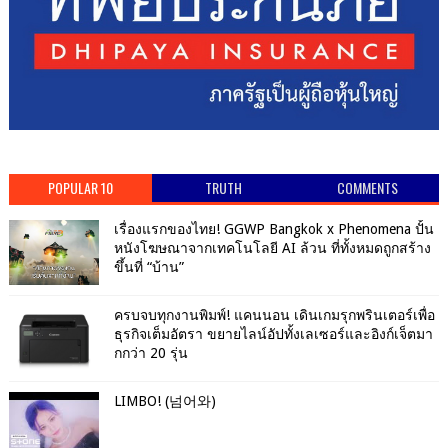
POPULAR 10
TRUTH
COMMENTS
เรื่องแรกของไทย! GGWP Bangkok x Phenomena ปั้น
หนังโฆษณาจากเทคโนโลยี AI ล้วน ที่ทั้งหมดถูกสร้าง
ขึ้นที่ “บ้าน”
ครบจบทุกงานพิมพ์! แคนนอน เดินเกมรุกพรินเตอร์เพื่อ
ธุรกิจเต็มอัตรา ขยายไลน์อัปทั้งเลเซอร์และอิงก์เจ็ตมา
กกว่า 20 รุ่น
LIMBO! (넘어와)