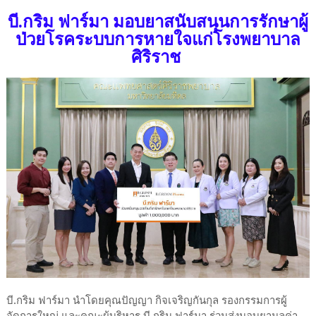
บี.กริม ฟาร์มา มอบยาสนับสนุนการรักษาผู้
ป่วยโรคระบบการหายใจแก่โรงพยาบาล
ศิริราช
บี.กริม ฟาร์มา นำโดยคุณปัญญา กิจเจริญกันกุล รองกรรมการผู้
จัดการใหญ่ และคณะผู้บริหาร บี.กริม ฟาร์มา ร่วมส่งมอบยามูลค่า