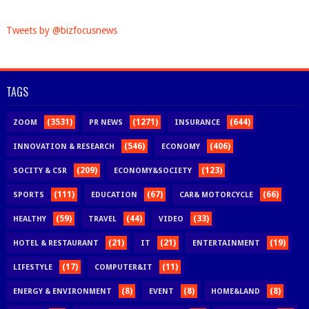
Tweets by @bizfocusnews
TAGS
(3531)
(1271)
(644)
ZOOM
PR NEWS
INSURANCE
(546)
(406)
INNOVATION & RESEARCH
ECONOMY
(209)
(123)
SOCITY & CSR
ECONOMY&SOCIETY
(111)
(67)
(66)
SPORTS
EDUCATION
CAR& MOTORCYCLE
(59)
(44)
(33)
HEALTHY
TRAVEL
VIDEO
(21)
(21)
(19)
HOTEL & RESTAURANT
IT
ENTERTAINMENT
(17)
(11)
LIFESTYLE
COMPUTER&IT
(8)
(8)
(8)
ENERGY & ENVIRONMENT
EVENT
HOME&LAND