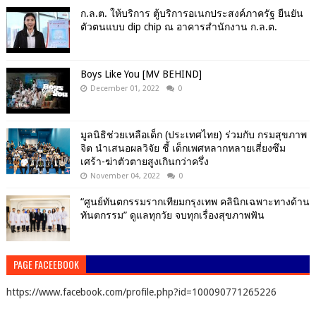
ก.ล.ต. ให้บริการ ตู้บริการอเนกประสงค์ภาครัฐ ยืนยัน
ตัวตนแบบ dip chip ณ อาคารสำนักงาน ก.ล.ต.
Boys Like You [MV BEHIND]
December 01, 2022
0
มูลนิธิช่วยเหลือเด็ก (ประเทศไทย) ร่วมกับ กรมสุขภาพ
จิต นำเสนอผลวิจัย ชี้ เด็กเพศหลากหลายเสี่ยงซึม
เศร้า-ฆ่าตัวตายสูงเกินกว่าครึ่ง
November 04, 2022
0
“ศูนย์ทันตกรรมรากเทียมกรุงเทพ คลินิกเฉพาะทางด้าน
ทันตกรรม” ดูแลทุกวัย จบทุกเรื่องสุขภาพฟัน
PAGE FACEEBOOK
https://www.facebook.com/profile.php?id=100090771265226