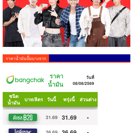
ราคาน้ำมันปั๊มบางจาก