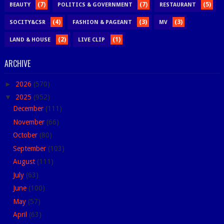
(7)
(7)
(5)
BEAUTY
POLITICS & GOVERNMENT
RESTAURANT
(4)
(3)
(3)
SOCITY&CSR
FASHION & PAGEANT
MV
(2)
(1)
LAND & HOUSE
LIVE CLIP
ARCHIVE
►
2026
(570)
▼
2025
(952)
December
(111)
November
(66)
October
(80)
September
(103)
August
(111)
July
(63)
June
(100)
May
(57)
April
(63)