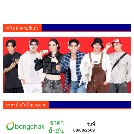
รถไฟฟ้าสายสีแดง
ราคาน้ำมันปั๊มบางจาก