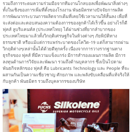
รวมถึงการระดมความร่วมมือจากทีมงานโกลบอลเพื่อพัฒนาสิ่งต่างๆ
ทั้งในเชิงของการเพิ่มที่ตั้งของโรงงาน พันธมิตรทางปัจจัยการผลิต
การพัฒนากระบวนการผลิตจากเดิมที่เคยใช้เวลานานให้สั้นลง เพื่อที่
จะส่งต่อและตอบสนองความต้องการของลูกค้าได้เร็วขึ้น อย่างไรก็ดี
ฟุคส์ ลูบริแคนท์ส (ประเทศไทย) ได้ผ่านช่วงที่ยากลำบากของ
ประเทศไทยมาแล้วทั้งวิกฤติเศรษฐกิจในห้วงต่างๆ ภัยพิบัติทาง
ธรรมชาติ หรือแม้แต่การแพร่ระบาดของโควิด-19 แต่ก็สามารถผ่าน
วิกฤติต่างๆเหล่านั้นได้ด้วยดีทุกครั้ง เนื่องจากการวางรากฐานทาง
ธุรกิจของ ฟุคส์ ที่มีความแข็งแกร่ง มีการสำรองแผนการผลิต มีการ
ลงทุนด้านการวิจัยและพัฒนา รวมถึงด้านบุคลากร ซึ่งเป็นไปตาม
พันธกิจหลักของ ฟุคส์ คือ Lubricants Technology และ People ที่จะ
ผสานกันเป็นความเชี่ยวชาญ ศักยภาพ และพลังขับเคลื่อนที่แท้จริงให้
กับลูกค้า พันธมิตร รวมถึงบุคลากรของบริษัท