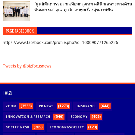
“ศูนย์ทันตกรรมรากเทียมกรุงเทพ คลินิกเฉพาะทางด้าน
ทันตกรรม” ดูแลทุกวัย จบทุกเรื่องสุขภาพฟัน
PAGE FACEEBOOK
https://www.facebook.com/profile.php?id=100090771265226
Tweets by @bizfocusnews
TAGS
(3533)
(1273)
(644)
ZOOM
PR NEWS
INSURANCE
(546)
(406)
INNOVATION & RESEARCH
ECONOMY
(209)
(123)
SOCITY & CSR
ECONOMY&SOCIETY