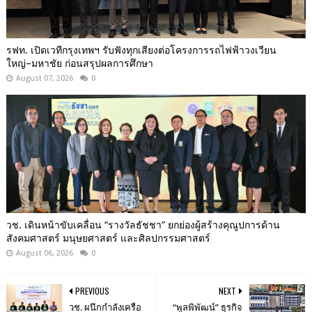
รฟท. เปิดเวทีกรุงเทพฯ รับฟังทุกเสียงต่อโครงการรถไฟฟ้าวงเวียน
ใหญ่–มหาชัย ก่อนสรุปผลการศึกษา
August 07, 2026
0
วช. เดินหน้าขับเคลื่อน “รางวัลธัชชา” ยกย่องผู้สร้างคุณูปการด้าน
สังคมศาสตร์ มนุษยศาสตร์ และศิลปกรรมศาสตร์
August 06, 2026
0
PREVIOUS
NEXT
วช. ผนึกกำลังเครือ
“พูลพิพัฒน์” ธุรกิจ