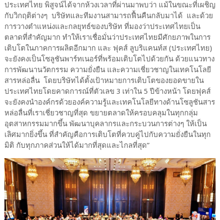
ประเทศไทย พิสูจน์ได้จากห้วงเวลาที่ผ่านมาพบว่า แม้ในขณะที่เผชิญ
กับวิกฤติต่างๆ บริษัทและทีมงานสามารถฟื้นคืนกลับมาได้ และด้วย
การวางตำแหน่งและกลยุทธ์ของบริษัท ที่มองว่าประเทศไทยเป็น
ตลาดที่สำคัญมาก ทำให้เราเชื่อมั่นว่าประเทศไทยมีศักยภาพในการ
เติบโตในภาคการผลิตอีกมาก และ ฟุคส์ ลูบริแคนท์ส (ประเทศไทย)
จะยังคงเป็นโซลูชันพาร์ทเนอร์ที่พร้อมเติบโตไปด้วยกัน ด้วยแนวทาง
การพัฒนานวัตกรรม ความยั่งยืน และความเชี่ยวชาญในเทคโนโลยี
สารหล่อลื่น โดยบริษัทได้ตั้งเป้าหมายการเติบโตของยอดขายใน
ประเทศไทยโดยคาดการณ์ที่ตัวเลข 3 เท่าใน 5 ปีข้างหน้า โดยฟุคส์
จะยังคงนำองค์กรด้วยองค์ความรู้และเทคโนโลยีทางด้านโซลูชันสาร
หล่อลื่นที่เราเชี่ยวชาญที่สุด ขยายตลาดให้ครอบคลุมในทุกกลุ่ม
อุตสาหกรรมมากขึ้น พัฒนาบุคลากรและกระบวนการต่างๆ ให้เป็น
เลิศมากยิ่งขึ้น ที่สำคัญคือการเติบโตที่ควบคู่ไปกับความยั่งยืนในทุก
มิติ กับทุกภาคส่วนให้ได้มากที่สุดและไกลที่สุด”