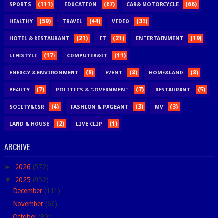
(111)
(67)
(66)
SPORTS
EDUCATION
CAR& MOTORCYCLE
(59)
(44)
(33)
HEALTHY
TRAVEL
VIDEO
(21)
(21)
(19)
HOTEL & RESTAURANT
IT
ENTERTAINMENT
(17)
(11)
LIFESTYLE
COMPUTER&IT
(8)
(8)
(8)
ENERGY & ENVIRONMENT
EVENT
HOME&LAND
(7)
(7)
(5)
BEAUTY
POLITICS & GOVERNMENT
RESTAURANT
(4)
(3)
(3)
SOCITY&CSR
FASHION & PAGEANT
MV
(2)
(1)
LAND & HOUSE
LIVE CLIP
ARCHIVE
►
2026
(572)
▼
2025
(952)
December
(111)
November
(66)
October
(80)