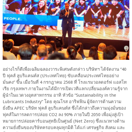
อย่างไรก็ดีเพื่อเฉลิมฉลองวาระพิเศษดังกล่าว บริษัทฯ ได้จัดงาน “40
ปี ฟุคส์ ลูบริแคนท์ส (ประเทศไทย) ขับเคลื่อนประเทศไทยอย่าง
มั่นคง” ขึ้น เมื่อวันที่ 4 กรกฎาคม 2568 ที่ โรงแรมวอลดอร์ฟ แอสโท
เรีย กรุงเทพฯ ภายในงานได้มีการเปิดเวทีแลกเปลี่ยนองค์ความรู้จาก
ผู้นำในแวดวงอุตสาหกรรม อาทิ หัวข้อ “Sustainability in the
Lubricants Industry” โดย คุณโรส อาริฟฟิน ผู้จัดการด้านความ
ยั่งยืน APEC บริษัท ฟุคส์ ลูบริแคนท์ส ซึ่งได้กล่าวถึงความมุ่งมั่นของ
ฟุคส์ในการลดการปล่อย CO2 ลง 90% ภายในปี 2050 เพื่อมุ่งสู่เป้า
หมายการปล่อยคาร์บอนสุทธิเป็นศูนย์ (Net Zero) ซึ่งแนวทางด้าน
ความยั่งยืนของบริษัทครอบคลุมทุกมิติ ได้แก่ เศรษฐกิจ สังคม และ