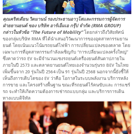
คุณคริสเตียน วิดมานน์ รองประธานอาวุโสและกรรมการผู้จัดการ
ฝ่ายยานยนต์ ของ บริษัท อาร์เอ็มเอ กรุ๊ป จำกัด (RMA GROUP)
กล่าวในหัวข้อ “The Future of Mobility”
โดยกล่าวถึงวิสัยทัศน์
ของกลุ่มบริษัท RMA ที่ได้นำเสนอวิวัฒนาการของอุตสาหกรรมยาน
ยนต์ โดยเน้นแนวโน้มรถยนต์ไฟฟ้า การเปลี่ยนแปลงของตลาด โดย
เฉพาะการที่อุตสาหกรรมกำลังเผชิญกับ “การเปลี่ยนแปลงครั้งใหญ่”
ซึ่งคาดว่ารถ EV จะมีจำนวนแซงรถยนต์เครื่องยนต์สันดาปภายใน
ภายในปี 2573 และตลาดยานยนต์ไทยเองจำนวนรุ่นรถ BEV ในไทย
เพิ่มขึ้นจาก 20 รุ่นในปี 2564 เป็น 91 รุ่นในปี 2568 นอกจากนี้ยังชี้ให้
เห็นถึงการเติบโตของ EV ว่าคือ โอกาสในระบบพลังงาน บริการหลัง
การขาย และโครงสร้างพื้นฐาน ขณะที่รถยนต์ไร้คนขับและ การแชร์
รถ จะทำให้เกิดความต้องการเช่ารถแบบกลุ่ม และบริการการเดิน
ทางแบบดิจิทัล