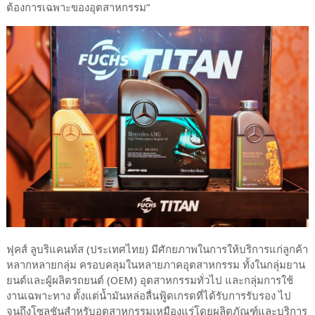
ต้องการเฉพาะของอุตสาหกรรม”
ฟุคส์ ลูบริแคนท์ส (ประเทศไทย) มีศักยภาพในการให้บริการแก่ลูกค้า
หลากหลายกลุ่ม ครอบคลุมในหลายภาคอุตสาหกรรม ทั้งในกลุ่มยาน
ยนต์และผู้ผลิตรถยนต์ (OEM) อุตสาหกรรมทั่วไป และกลุ่มการใช้
งานเฉพาะทาง ตั้งแต่น้ำมันหล่อลื่นฟู้ดเกรดที่ได้รับการรับรอง ไป
จนถึงโซลูชันสำหรับอุตสาหกรรมเหมืองแร่โดยผลิตภัณฑ์และบริการ