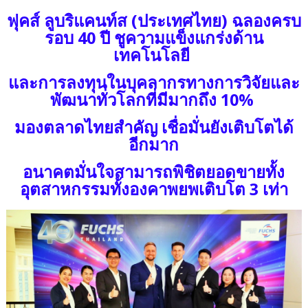
ฟุคส์ ลูบริแคนท์ส (ประเทศไทย) ฉลองครบ
รอบ 40 ปี ชูความแข็งแกร่งด้าน
เทคโนโลยี
และการลงทุนในบุคลากรทางการวิจัยและ
พัฒนาทั่วโลกที่มีมากถึง 10%
มองตลาดไทยสำคัญ เชื่อมั่นยังเติบโตได้
อีกมาก
อนาคตมั่นใจสามารถพิชิตยอดขายทั้ง
อุตสาหกรรมทั้งองคาพยพเติบโต 3 เท่า