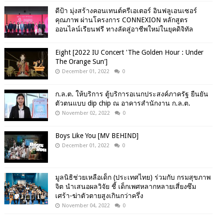
ดีป้า มุ่งสร้างคอนเทนต์ครีเอเตอร์ อินฟลูเอนเซอร์
คุณภาพ ผ่านโครงการ CONNEXION หลักสูตร
ออนไลน์เรียนฟรี ทางลัดสู่อาชีพใหม่ในยุคดิจิทัล
Eight [2022 IU Concert 'The Golden Hour : Under
The Orange Sun']
December 01, 2022
0
ก.ล.ต. ให้บริการ ตู้บริการอเนกประสงค์ภาครัฐ ยืนยัน
ตัวตนแบบ dip chip ณ อาคารสำนักงาน ก.ล.ต.
November 02, 2022
0
Boys Like You [MV BEHIND]
December 01, 2022
0
มูลนิธิช่วยเหลือเด็ก (ประเทศไทย) ร่วมกับ กรมสุขภาพ
จิต นำเสนอผลวิจัย ชี้ เด็กเพศหลากหลายเสี่ยงซึม
เศร้า-ฆ่าตัวตายสูงเกินกว่าครึ่ง
November 04, 2022
0