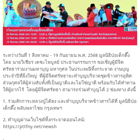
ระหว่างวันที่ 1 สิงหาคม - 19 กันยายน พ.ศ. 2568 มูลนิธิป่อเต็กตึ๊ง
โดย นายวิเชียร เตชะไพบูลย์ ประธานกรรมการ ขอเชิญผู้มีจิต
ศรัทธาร่วมงานมหาบุญ มหากุศล ในประเพณีทิ้งกระจาด งานบุญ
ประจำปีที่ยิ่งใหญ่ ที่ผู้มีจิตศรัทธาจะทำบุญบริจาคชุดข้าวสารอุทิศ
ส่วนกุศลให้ผู้ล่วงลับทั้งที่เป็นญาติและไม่ใช่ญาติ พร้อมกับได้ทำทาน
ให้ผู้ยากไร้ โดยผู้มีจิตศรัทธา สามารถร่วมทำบุญได้ 2 ช่องทาง ดังนี้
1. ร่วมสักการะหลวงปู่ไต้ฮง และทำบุญบริจาคข้าวสารได้ที่ มูลนิธิป่อ
เต็กตึ๊ง พลับพลาไชย กรุงเทพฯ
2. ทำบุญผ่านเว็บไซต์ทิ้งกระจาดออนไลน์:
https://pttfny.net/newsh
.