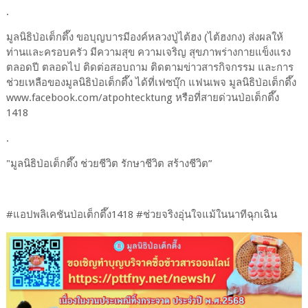
.
มูลนิธิป่อเต็กตึ๊ง ขอบุญบารมีองค์หลวงปู่ไต้ฮง (ไต้ฮงกง) ส่งผลให้
ท่านและครอบครัว มีความสุข ความเจริญ สุขภาพร่างกายแข็งแรง
ตลอดปี ตลอดไป ติดต่อสอบถาม ติดตามข่าวสารกิจกรรม และการ
ช่วยเหลือของมูลนิธิป่อเต็กตึ๊ง ได้ที่เฟซบุ๊ก แฟนเพจ มูลนิธิป่อเต็กตึ๊ง
www.facebook.com/atpohtecktung หรือที่สายด่วนป่อเต็กตึ๊ง
1418
.
"มูลนิธิป่อเต็กตึ๊ง ช่วยชีวิต รักษาชีวิต สร้างชีวิต”
#แอปพลิเคชันป่อเต็กตึ๊ง1418 #ช่วยจริงอุ่นใจแม้ในนาทีฉุกเฉิน