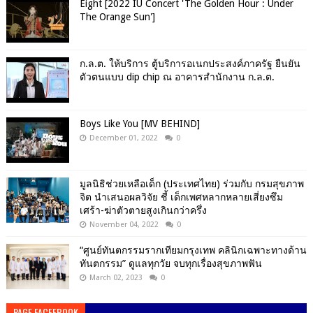
Eight [2022 IU Concert 'The Golden Hour : Under
The Orange Sun']
ก.ล.ต. ให้บริการ ตู้บริการอเนกประสงค์ภาครัฐ ยืนยัน
ตัวตนแบบ dip chip ณ อาคารสำนักงาน ก.ล.ต.
Boys Like You [MV BEHIND]
December 01, 2022
0
มูลนิธิช่วยเหลือเด็ก (ประเทศไทย) ร่วมกับ กรมสุขภาพ
จิต นำเสนอผลวิจัย ชี้ เด็กเพศหลากหลายเสี่ยงซึม
เศร้า-ฆ่าตัวตายสูงเกินกว่าครึ่ง
November 04, 2022
0
“ศูนย์ทันตกรรมรากเทียมกรุงเทพ คลินิกเฉพาะทางด้าน
ทันตกรรม” ดูแลทุกวัย จบทุกเรื่องสุขภาพฟัน
March 02, 2023
0
PAGE FACEEBOOK