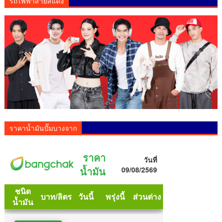
รถไฟฟ้าสายสีแดง
ราคาน้ำมันปั๊มบางจาก