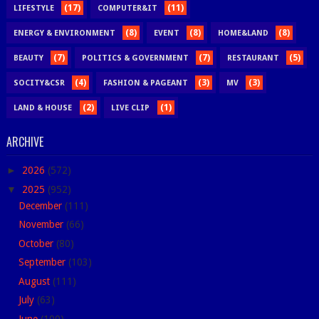
(17)
(11)
LIFESTYLE
COMPUTER&IT
(8)
(8)
(8)
ENERGY & ENVIRONMENT
EVENT
HOME&LAND
(7)
(7)
(5)
BEAUTY
POLITICS & GOVERNMENT
RESTAURANT
(4)
(3)
(3)
SOCITY&CSR
FASHION & PAGEANT
MV
(2)
(1)
LAND & HOUSE
LIVE CLIP
ARCHIVE
►
2026
(572)
▼
2025
(952)
December
(111)
November
(66)
October
(80)
September
(103)
August
(111)
July
(63)
June
(100)