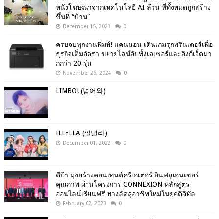
หนังโฆษณาจากเทคโนโลยี AI ล้วน ที่ทั้งหมดถูกสร้าง
ขึ้นที่ “บ้าน”
December 15, 2023
0
ครบจบทุกงานพิมพ์! แคนนอน เดินเกมรุกพรินเตอร์เพื่อ
ธุรกิจเต็มอัตรา ขยายไลน์อัปทั้งเลเซอร์และอิงก์เจ็ตมา
กกว่า 20 รุ่น
November 26, 2024
0
LIMBO! (넘어와)
ILLELLA (일낼라)
December 01, 2022
0
ดีป้า มุ่งสร้างคอนเทนต์ครีเอเตอร์ อินฟลูเอนเซอร์
คุณภาพ ผ่านโครงการ CONNEXION หลักสูตร
ออนไลน์เรียนฟรี ทางลัดสู่อาชีพใหม่ในยุคดิจิทัล
February 02, 2023
0