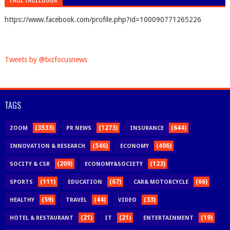
https://www.facebook.com/profile.php?id=100090771265226
Tweets by @bizfocusnews
TAGS
(3533)
(1273)
(644)
ZOOM
PR NEWS
INSURANCE
(546)
(406)
INNOVATION & RESEARCH
ECONOMY
(209)
(123)
SOCITY & CSR
ECONOMY&SOCIETY
(111)
(67)
(66)
SPORTS
EDUCATION
CAR& MOTORCYCLE
(59)
(44)
(33)
HEALTHY
TRAVEL
VIDEO
(21)
(21)
(19)
HOTEL & RESTAURANT
IT
ENTERTAINMENT