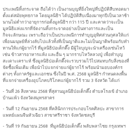
ประเพณีทิ้งกระจาด ถือได้ว่า เป็นงานบุญที่ยิ่งใหญ่ที่ปฏิบัติสืบทอดมา
ตั้งแต่สมัยพุทธกาล โดยมูลนิธิฯ ได้ปฏิบัติสืบเนื่องมาทุกปีเป็นเวลาช้า
นานไม่ต่ำกว่าอายุการก่อตั้งมูลนิธิฯ กว่า 115 ปี และคาดว่าจะเป็น
มูลนิธิแห่งแรกที่จัดงานทิ้งกระจาดอย่างเป็นทางการและเป็น
กิจจะลักษณะ เพราะถือว่าเป็นประเพณีการทำบุญอุทิศส่วนกุศลให้แก่
เพื่อนมนุษย์ที่ล่วงลับไปแล้วทั้งที่เป็นญาติและไม่เป็นญาติพร้อมกับทำ
ทานให้แก่ผู้ยากไร้ ที่มูลนิธิป่อเต็กตึ๊ง มีผู้ใจบุญจะนำเครื่องเซ่นไหว้
เช่น ข้าวสารอาหารแห้ง และอื่น ๆ มากราบไหว้หลวงปู่ เพื่อทำบุญ
สะเดาะเคราะห์ ซึ่งมูลนิธิป่อเต็กตึ๊งจะรวบรวมไว้ไปสมทบกับสิ่งของที่
จัดซื้อเพิ่มเติม เพื่อนำไปแจกจ่ายแก่ผู้ยากไร้ พร้อมนำมอบองค์กร
ต่างๆ ทั้งภาครัฐและเอกชน ซึ่งในปี พ.ศ. 2568 มูลนิธิฯ กำหนดลงพื้น
ที่แจกจ่ายเครื่องอุปโภคบริโภคแก่ผู้ยากไร้ รวม 3 จังหวัด ได้แก่
- วันที่ 26 สิงหาคม 2568 ที่สุสานมูลนิธิป่อเต็กตึ๊ง ตำบลโรงเข้ อำเภอ
บ้านแพ้ว จังหวัดสมุทรสาคร
- วันที่ 12 กันยายน 2568 ที่คลินิกการประกอบโรคศิลปะ สาขาการ
แพทย์แผนจีนหัวเฉียว สาขาศรีราชา จังหวัดชลบุรี
- วันที่ 19 กันยายน 2568 ที่มูลนิธิป่อเต็กตึ๊ง พลับพลาไชย กรุงเทพฯ