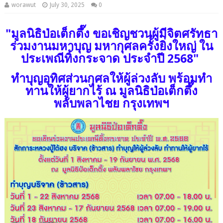
worawut
July 30, 2025
0
"มูลนิธิป่อเต็กตึ๊ง ขอเชิญชวนผู้มีจิตศรัทธา
ร่วมงานมหาบุญ มหากุศลครั้งยิ่งใหญ่ ใน
ประเพณีทิ้งกระจาด ประจำปี 2568"
ทำบุญอุทิศส่วนกุศลให้ผู้ล่วงลับ พร้อมทำ
ทานให้ผู้ยากไร้ ณ มูลนิธิป่อเต็กตึ๊ง
พลับพลาไชย กรุงเทพฯ