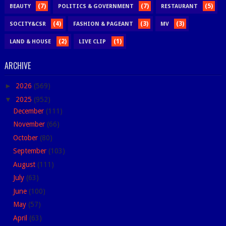
(7)
(7)
(5)
BEAUTY
POLITICS & GOVERNMENT
RESTAURANT
(4)
(3)
(3)
SOCITY&CSR
FASHION & PAGEANT
MV
(2)
(1)
LAND & HOUSE
LIVE CLIP
ARCHIVE
►
2026
(569)
▼
2025
(952)
December
(111)
November
(66)
October
(80)
September
(103)
August
(111)
July
(63)
June
(100)
May
(57)
April
(63)