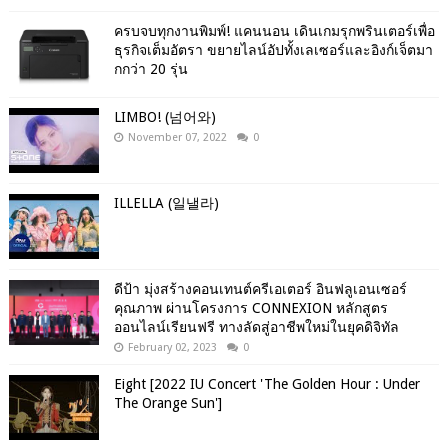
ครบจบทุกงานพิมพ์! แคนนอน เดินเกมรุกพรินเตอร์เพื่อ
ธุรกิจเต็มอัตรา ขยายไลน์อัปทั้งเลเซอร์และอิงก์เจ็ตมา
กกว่า 20 รุ่น
LIMBO! (넘어와)
November 07, 2022
0
ILLELLA (일낼라)
ดีป้า มุ่งสร้างคอนเทนต์ครีเอเตอร์ อินฟลูเอนเซอร์
คุณภาพ ผ่านโครงการ CONNEXION หลักสูตร
ออนไลน์เรียนฟรี ทางลัดสู่อาชีพใหม่ในยุคดิจิทัล
February 02, 2023
0
Eight [2022 IU Concert 'The Golden Hour : Under
The Orange Sun']