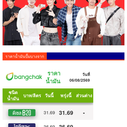
ราคาน้ำมันปั๊มบางจาก