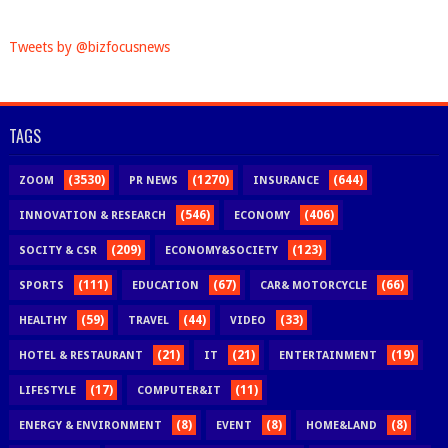
Tweets by @bizfocusnews
TAGS
(3530)
(1270)
(644)
ZOOM
PR NEWS
INSURANCE
(546)
(406)
INNOVATION & RESEARCH
ECONOMY
(209)
(123)
SOCITY & CSR
ECONOMY&SOCIETY
(111)
(67)
(66)
SPORTS
EDUCATION
CAR& MOTORCYCLE
(59)
(44)
(33)
HEALTHY
TRAVEL
VIDEO
(21)
(21)
(19)
HOTEL & RESTAURANT
IT
ENTERTAINMENT
(17)
(11)
LIFESTYLE
COMPUTER&IT
(8)
(8)
(8)
ENERGY & ENVIRONMENT
EVENT
HOME&LAND