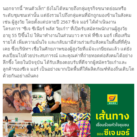
นอกจากนี้ “คนตัวเล็ก” ยังไม่ได้หมายถึงกลุ่มธุรกิจขนาดย่อมหรือ
ระดับชุมชนเท่านั้น แต่ยังรวมไปถึงกลุ่มคนที่มักถูกมองข้ามในสังคม
เช่น ผู้สูงวัย โดยตั้งแต่ปลายปี 2567 ซีเจ มอร์ ได้ดำเนินงาน
โครงการ “ซีเจ ซีเนียร์ พลัส วัยเก๋า” ที่เปิดรับสมัครพนักงานผู้สูงวัย
อายุ 55 ปีขึ้นไป ให้มาทำงานในส่วนบาว คาเฟ่ ที่ซีเจ มอร์ เพื่อเสริม
รายได้ เพิ่มความมั่นใจ และกลับมามีส่วนร่วมกับสังคมในพื้นที่ที่คุ้น
เคย ซึ่งบริษัทฯ เชื่อในศักยภาพของผู้สูงวัยที่แม้จะเกษียณแล้ว แต่ยัง
คงเปี่ยมไปด้วยประสบการณ์ และคุณค่าที่ถ่ายทอดต่อสังคมได้อย่าง
ลึกซึ้ง โดยในปัจจุบัน ได้รับเสียงตอบรับที่ดีจากผู้สมัครวัยเก๋าและ
ลูกค้าของซีเจ มอร์ เป็นอย่างมากเปิดพื้นที่ให้ผลิตภัณฑ์ท้องถิ่นเติบโต
ด้วยกันอย่างมั่นคง