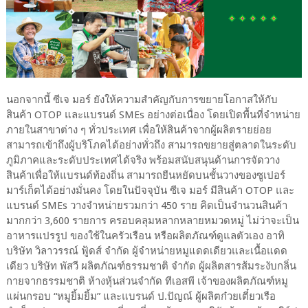
นอกจากนี้ ซีเจ มอร์ ยังให้ความสำคัญกับการขยายโอกาสให้กับ
สินค้า OTOP และแบรนด์ SMEs อย่างต่อเนื่อง โดยเปิดพื้นที่จำหน่าย
ภายในสาขาต่าง ๆ ทั่วประเทศ เพื่อให้สินค้าจากผู้ผลิตรายย่อย
สามารถเข้าถึงผู้บริโภคได้อย่างทั่วถึง สามารถขยายสู่ตลาดในระดับ
ภูมิภาคและระดับประเทศได้จริง พร้อมสนับสนุนด้านการจัดวาง
สินค้าเพื่อให้แบรนด์ท้องถิ่น สามารถยืนหยัดบนชั้นวางของซูเปอร์
มาร์เก็ตได้อย่างมั่นคง โดยในปัจจุบัน ซีเจ มอร์ มีสินค้า OTOP และ
แบรนด์ SMEs วางจำหน่ายรวมกว่า 450 ราย คิดเป็นจำนวนสินค้า
มากกว่า 3,600 รายการ ครอบคลุมหลากหลายหมวดหมู่ ไม่ว่าจะเป็น
อาหารแปรรูป ของใช้ในครัวเรือน หรือผลิตภัณฑ์ดูแลตัวเอง อาทิ
บริษัท วิลาวรรณ์ ฟู้ดส์ จำกัด ผู้จำหน่ายหมูแดดเดียวและเนื้อแดด
เดียว บริษัท พัสวี ผลิตภัณฑ์ธรรมชาติ จำกัด ผู้ผลิตสารส้มระงับกลิ่น
กายจากธรรมชาติ ห้างหุ้นส่วนจำกัด ทีเอสพี เจ้าของผลิตภัณฑ์หมู
แผ่นกรอบ “หมูยิ้มยิ้ม” และแบรนด์ ป.ปัญณ์ ผู้ผลิตก๋วยเตี๋ยวเรือ