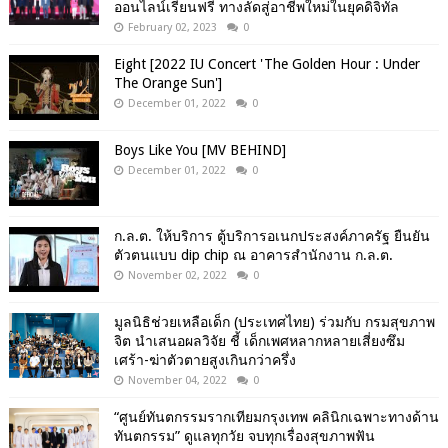
ออนไลน์เรียนฟรี ทางลัดสู่อาชีพใหม่ในยุคดิจิทัล
February 02, 2023
0
Eight [2022 IU Concert 'The Golden Hour : Under
The Orange Sun']
December 01, 2022
0
Boys Like You [MV BEHIND]
December 01, 2022
0
ก.ล.ต. ให้บริการ ตู้บริการอเนกประสงค์ภาครัฐ ยืนยัน
ตัวตนแบบ dip chip ณ อาคารสำนักงาน ก.ล.ต.
November 02, 2022
0
มูลนิธิช่วยเหลือเด็ก (ประเทศไทย) ร่วมกับ กรมสุขภาพ
จิต นำเสนอผลวิจัย ชี้ เด็กเพศหลากหลายเสี่ยงซึม
เศร้า-ฆ่าตัวตายสูงเกินกว่าครึ่ง
November 04, 2022
0
“ศูนย์ทันตกรรมรากเทียมกรุงเทพ คลินิกเฉพาะทางด้าน
ทันตกรรม” ดูแลทุกวัย จบทุกเรื่องสุขภาพฟัน