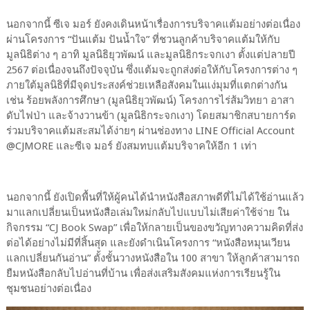
นอกจากนี้ ซีเจ มอร์ ยังคงเดินหน้าเรื่องการบริจาคแต้มอย่างต่อเนื่อง
ผ่านโครงการ “ปันแต้ม ปันน้ำใจ” ที่ชวนลูกค้าบริจาคแต้มให้กับ
มูลนิธิต่าง ๆ อาทิ มูลนิธิยุวพัฒน์ และมูลนิธิกระจกเงา ตั้งแต่ปลายปี
2567 ต่อเนื่องจนถึงปัจจุบัน ซึ่งแต้มจะถูกส่งต่อให้กับโครงการต่าง ๆ
ภายใต้มูลนิธิที่มีจุดประสงค์ช่วยเหลือสังคมในแง่มุมที่แตกต่างกัน
เช่น ร้อยพลังการศึกษา (มูลนิธิยุวพัฒน์) โครงการไร่ส้มวิทยา อาสา
ดับไฟป่า และจ้างวานข้า (มูลนิธิกระจกเงา) โดยสมาชิกสบายการ์ด
ร่วมบริจาคแต้มสะสมได้ง่ายๆ ผ่านช่องทาง LINE Official Account
@CJMORE และซีเจ มอร์ ยังสมทบแต้มบริจาคให้อีก 1 เท่า
นอกจากนี้ ยังเปิดพื้นที่ให้ผู้คนได้นำหนังสือสภาพดีที่ไม่ได้ใช้อ่านแล้ว
มาแลกเปลี่ยนเป็นหนังสือเล่มใหม่กลับไปแบบไม่เสียค่าใช้จ่าย ใน
กิจกรรม “CJ Book Swap” เพื่อให้กลายเป็นของขวัญทางความคิดที่ส่ง
ต่อได้อย่างไม่มีที่สิ้นสุด และยังดำเนินโครงการ “หนังสือหมุนเวียน
แลกเปลี่ยนกันอ่าน” ตั้งชั้นวางหนังสือใน 100 สาขา ให้ลูกค้าสามารถ
ยืมหนังสือกลับไปอ่านที่บ้าน เพื่อส่งเสริมสังคมแห่งการเรียนรู้ใน
ชุมชนอย่างต่อเนื่อง