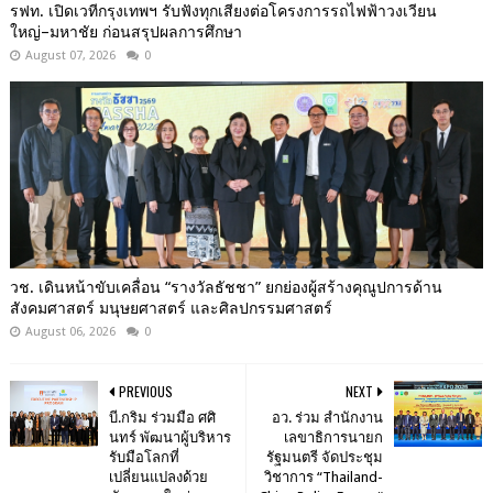
รฟท. เปิดเวทีกรุงเทพฯ รับฟังทุกเสียงต่อโครงการรถไฟฟ้าวงเวียน
ใหญ่–มหาชัย ก่อนสรุปผลการศึกษา
August 07, 2026
0
วช. เดินหน้าขับเคลื่อน “รางวัลธัชชา” ยกย่องผู้สร้างคุณูปการด้าน
สังคมศาสตร์ มนุษยศาสตร์ และศิลปกรรมศาสตร์
August 06, 2026
0
PREVIOUS
NEXT
บี.กริม ร่วมมือ ศศิ
อว. ร่วม สํานักงาน
นทร์ พัฒนาผู้บริหาร
เลขาธิการนายก
รับมือโลกที่
รัฐมนตรี จัดประชุม
เปลี่ยนแปลงด้วย
วิชาการ “Thailand-