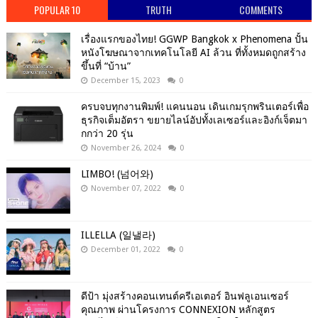
POPULAR 10
TRUTH
COMMENTS
เรื่องแรกของไทย! GGWP Bangkok x Phenomena ปั้น
หนังโฆษณาจากเทคโนโลยี AI ล้วน ที่ทั้งหมดถูกสร้าง
ขึ้นที่ “บ้าน”
December 15, 2023
0
ครบจบทุกงานพิมพ์! แคนนอน เดินเกมรุกพรินเตอร์เพื่อ
ธุรกิจเต็มอัตรา ขยายไลน์อัปทั้งเลเซอร์และอิงก์เจ็ตมา
กกว่า 20 รุ่น
November 26, 2024
0
LIMBO! (넘어와)
November 07, 2022
0
ILLELLA (일낼라)
December 01, 2022
0
ดีป้า มุ่งสร้างคอนเทนต์ครีเอเตอร์ อินฟลูเอนเซอร์
คุณภาพ ผ่านโครงการ CONNEXION หลักสูตร