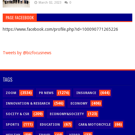
March 02, 2023
0
PAGE FACEEBOOK
https://www.facebook.com/profile.php?id=100090771265226
Tweets by @bizfocusnews
TAGS
(3534)
(1274)
(644)
ZOOM
PR NEWS
INSURANCE
(546)
(406)
INNOVATION & RESEARCH
ECONOMY
(209)
(123)
SOCITY & CSR
ECONOMY&SOCIETY
(111)
(67)
(66)
SPORTS
EDUCATION
CAR& MOTORCYCLE