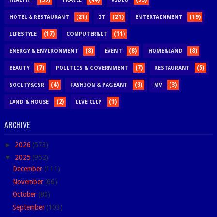
(59)
(44)
(33)
HEALTHY
TRAVEL
VIDEO
(21)
(21)
(19)
HOTEL & RESTAURANT
IT
ENTERTAINMENT
(17)
(11)
LIFESTYLE
COMPUTER&IT
(8)
(8)
(8)
ENERGY & ENVIRONMENT
EVENT
HOME&LAND
(7)
(7)
(5)
BEAUTY
POLITICS & GOVERNMENT
RESTAURANT
(4)
(3)
(3)
SOCITY&CSR
FASHION & PAGEANT
MV
(2)
(1)
LAND & HOUSE
LIVE CLIP
ARCHIVE
►
2026
(573)
▼
2025
(952)
December
(111)
November
(66)
October
(80)
September
(103)