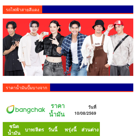
รถไฟฟ้าสายสีแดง
ราคาน้ำมันปั๊มบางจาก