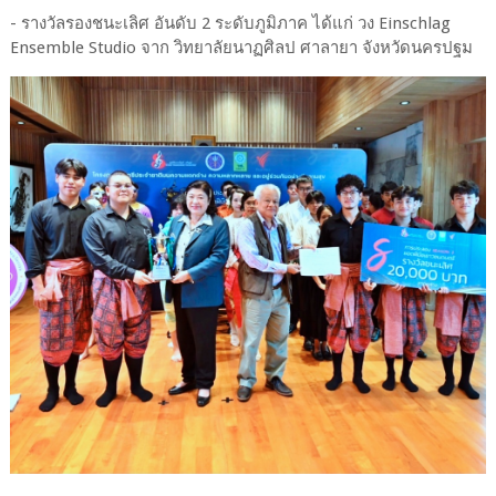
- รางวัลรองชนะเลิศ อันดับ 2 ระดับภูมิภาค ได้แก่ วง Einschlag
Ensemble Studio จาก วิทยาลัยนาฏศิลป ศาลายา จังหวัดนครปฐม