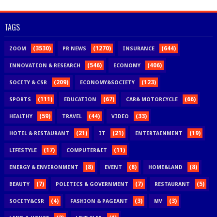
TAGS
(3530)
(1270)
(644)
ZOOM
PR NEWS
INSURANCE
(546)
(406)
INNOVATION & RESEARCH
ECONOMY
(209)
(123)
SOCITY & CSR
ECONOMY&SOCIETY
(111)
(67)
(66)
SPORTS
EDUCATION
CAR& MOTORCYCLE
(59)
(44)
(33)
HEALTHY
TRAVEL
VIDEO
(21)
(21)
(19)
HOTEL & RESTAURANT
IT
ENTERTAINMENT
(17)
(11)
LIFESTYLE
COMPUTER&IT
(8)
(8)
(8)
ENERGY & ENVIRONMENT
EVENT
HOME&LAND
(7)
(7)
(5)
BEAUTY
POLITICS & GOVERNMENT
RESTAURANT
(4)
(3)
(3)
SOCITY&CSR
FASHION & PAGEANT
MV