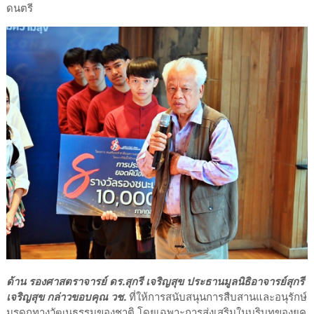
ดนตรี
ด้าน รองศาสตราจารย์ ดร.สุกรี เจริญสุข ประธานมูลนิธิอาจารย์สุกรี
เจริญสุข กล่าวขอบคุณ วช.
ที่ให้การสนับสนุนการสืบสานและอนุรักษ์
มรดกทางวัฒนธรรมของชาติ โดยเฉพาะการส่งเสริมในบริบทของยุค