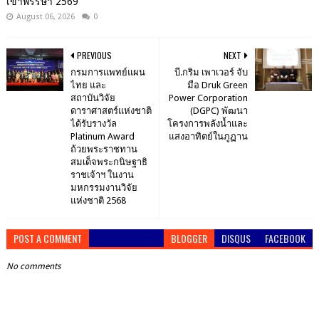
เข้าพรรษา 2569”
August 06, 2026
0
PREVIOUS
NEXT
กรมการแพทย์แผน
บี.กริม เพาเวอร์ จับ
ไทย และ
มือ Druk Green
สถาบันวิจัย
Power Corporation
ดาราศาสตร์แห่งชาติ
(DGPC) พัฒนา
ได้รับรางวัล
โครงการพลังน้ำและ
Platinum Award
แสงอาทิตย์ในภูฏาน
ถ้วยพระราชทาน
สมเด็จพระกนิษฐาธิ
ราชเจ้าฯ ในงาน
มหกรรมงานวิจัย
แห่งชาติ 2568
POST A COMMENT
BLOGGER
DISQUS
FACEBOOK
No comments