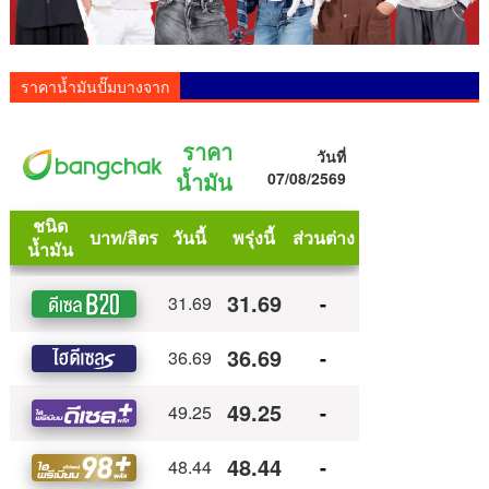
ราคาน้ำมันปั๊มบางจาก