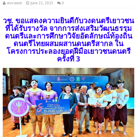
worawut
June 22, 2025
0
วช. ขอแสดงความยินดีกับวงดนตรีเยาวชน
ที่ได้รับรางวัล จากการส่งเสริมวัฒนธรรม
ดนตรีและการศึกษาวิจัยอัตลักษณ์ท้องถิ่น
ดนตรีไทยผสมผสานดนตรีสากล ใน
โครงการประลองยอดฝีมือเยาวชนดนตรี
ครั้งที่ 3