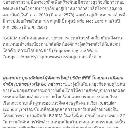
ขยายความร่วมมือทางธุรกิจเพื่อสร้างพันธมิตรทางธุรกิจเพื่อการต่อย
อดและสร้างโอกาสทางธุรกิจ มุ่งสู่เป้าหมายกำลังผลิตไฟฟ้า 10,000
เมกะวัตต์ ในปี ค.ศ. 2030 (ปี พ.ศ. 2573) และก้าวสู่เป้าหมายองค์กรที่
มีการปล่อยก๊าซเรือนกระจกสุทธิเป็นศูนย์ หรือ Net Zero ภายในปี
ค.ศ. 2065 (ปี พ.ศ. 2608)
“BGRIM มุ่งมั่นต่อยอดและขยายการลงทุนในธุรกิจเกี่ยวกับพลังงาน
ทดแทนอย่างต่อเนื่องตามวิสัยทัศน์องค์กร มุ่งสร้างพลังให้กับสังคม
โลกด้วยความโอบอ้อมอารี (Empowering the World
Compassionately)” คุณนพเดช กรรณสูต กล่าวทิ้งท้าย
คุณทศพร บุณยพิพัฒน์ ผู้จัดการใหญ่ บริษัท พีทีที โกลบอล เคมิคอล
จำกัด (มหาชน) หรือ GC กล่าวว่า
“GC มุ่งมั่นพัฒนาธุรกิจควบคู่ไปกับ
การพัฒนาอุตสาหกรรมอย่างยั่งยืน โดยให้ความสำคัญกับการลดผลก
ระทบต่อสิ่งแวดล้อม ลดภาวะโลกร้อน และการลดการปล่อยก๊าซ
เรือนกระจกบนพื้นฐานของแนวคิดเศรษฐกิจหมุนเวียน (Circular
Economy) พร้อมขับเคลื่อนสู่อุตสาหกรรมคาร์บอนต่ำอย่างยั่งยืน
โครงการความร่วมมือกับ BGRIM ในครั้งนี้ สะท้อนถึงบทบาทของ GC
ในการผลักดันการใช้พลังงานหมุนเวียนในภาคอุตสาหกรรมอย่างเป็น