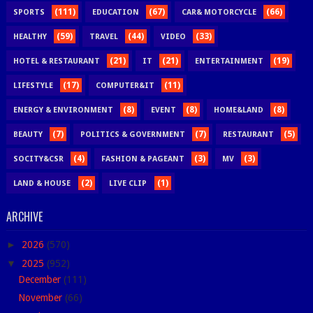
(111)
(67)
(66)
SPORTS
EDUCATION
CAR& MOTORCYCLE
(59)
(44)
(33)
HEALTHY
TRAVEL
VIDEO
(21)
(21)
(19)
HOTEL & RESTAURANT
IT
ENTERTAINMENT
(17)
(11)
LIFESTYLE
COMPUTER&IT
(8)
(8)
(8)
ENERGY & ENVIRONMENT
EVENT
HOME&LAND
(7)
(7)
(5)
BEAUTY
POLITICS & GOVERNMENT
RESTAURANT
(4)
(3)
(3)
SOCITY&CSR
FASHION & PAGEANT
MV
(2)
(1)
LAND & HOUSE
LIVE CLIP
ARCHIVE
►
2026
(570)
▼
2025
(952)
December
(111)
November
(66)