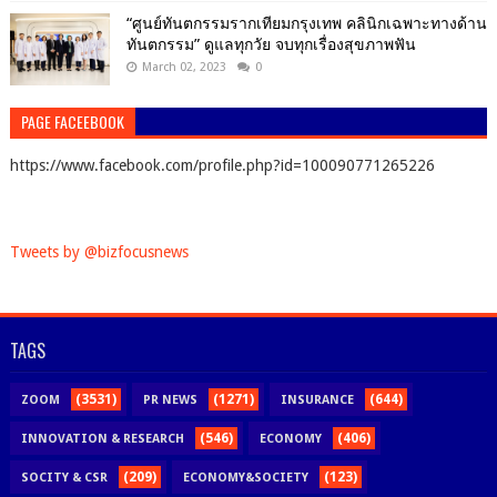
“ศูนย์ทันตกรรมรากเทียมกรุงเทพ คลินิกเฉพาะทางด้าน
ทันตกรรม” ดูแลทุกวัย จบทุกเรื่องสุขภาพฟัน
March 02, 2023
0
PAGE FACEEBOOK
https://www.facebook.com/profile.php?id=100090771265226
Tweets by @bizfocusnews
TAGS
(3531)
(1271)
(644)
ZOOM
PR NEWS
INSURANCE
(546)
(406)
INNOVATION & RESEARCH
ECONOMY
(209)
(123)
SOCITY & CSR
ECONOMY&SOCIETY