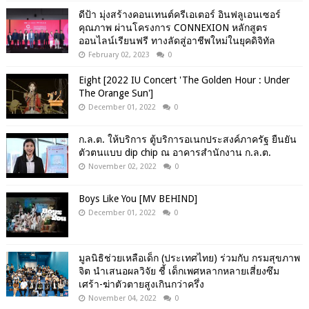
ดีป้า มุ่งสร้างคอนเทนต์ครีเอเตอร์ อินฟลูเอนเซอร์
คุณภาพ ผ่านโครงการ CONNEXION หลักสูตร
ออนไลน์เรียนฟรี ทางลัดสู่อาชีพใหม่ในยุคดิจิทัล
February 02, 2023
0
Eight [2022 IU Concert 'The Golden Hour : Under
The Orange Sun']
December 01, 2022
0
ก.ล.ต. ให้บริการ ตู้บริการอเนกประสงค์ภาครัฐ ยืนยัน
ตัวตนแบบ dip chip ณ อาคารสำนักงาน ก.ล.ต.
November 02, 2022
0
Boys Like You [MV BEHIND]
December 01, 2022
0
มูลนิธิช่วยเหลือเด็ก (ประเทศไทย) ร่วมกับ กรมสุขภาพ
จิต นำเสนอผลวิจัย ชี้ เด็กเพศหลากหลายเสี่ยงซึม
เศร้า-ฆ่าตัวตายสูงเกินกว่าครึ่ง
November 04, 2022
0