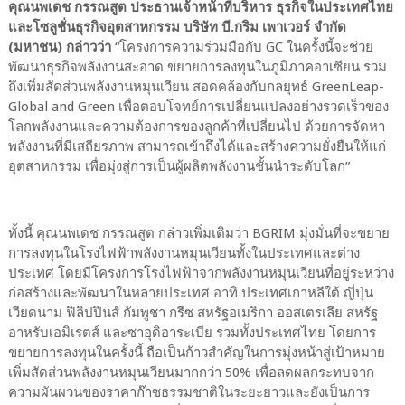
คุณนพเดช กรรณสูต ประธานเจ้าหน้าที่บริหาร ธุรกิจในประเทศไทย
และโซลูชั่นธุรกิจอุตสาหกรรม บริษัท บี.กริม เพาเวอร์ จำกัด
(มหาชน) กล่าวว่า
“โครงการความร่วมมือกับ GC ในครั้งนี้จะช่วย
พัฒนาธุรกิจพลังงานสะอาด ขยายการลงทุนในภูมิภาคอาเซียน รวม
ถึงเพิ่มสัดส่วนพลังงานหมุนเวียน สอดคล้องกับกลยุทธ์ GreenLeap-
Global and Green เพื่อตอบโจทย์การเปลี่ยนแปลงอย่างรวดเร็วของ
โลกพลังงานและความต้องการของลูกค้าที่เปลี่ยนไป ด้วยการจัดหา
พลังงานที่มีเสถียรภาพ สามารถเข้าถึงได้และสร้างความยั่งยืนให้แก่
อุตสาหกรรม เพื่อมุ่งสู่การเป็นผู้ผลิตพลังงานชั้นนำระดับโลก”
ทั้งนี้ คุณนพเดช กรรณสูต กล่าวเพิ่มเติมว่า BGRIM มุ่งมั่นที่จะขยาย
การลงทุนในโรงไฟฟ้าพลังงานหมุนเวียนทั้งในประเทศและต่าง
ประเทศ โดยมีโครงการโรงไฟฟ้าจากพลังงานหมุนเวียนที่อยู่ระหว่าง
ก่อสร้างและพัฒนาในหลายประเทศ อาทิ ประเทศเกาหลีใต้ ญี่ปุ่น
เวียดนาม ฟิลิปปินส์ กัมพูชา กรีซ สหรัฐอเมริกา ออสเตรเลีย สหรัฐ
อาหรับเอมิเรตส์ และซาอุดิอาระเบีย รวมทั้งประเทศไทย โดยการ
ขยายการลงทุนในครั้งนี้ ถือเป็นก้าวสำคัญในการมุ่งหน้าสู่เป้าหมาย
เพิ่มสัดส่วนพลังงานหมุนเวียนมากกว่า 50% เพื่อลดผลกระทบจาก
ความผันผวนของราคาก๊าซธรรมชาติในระยะยาวและยังเป็นการ