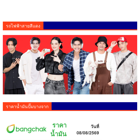
รถไฟฟ้าสายสีแดง
ราคาน้ำมันปั๊มบางจาก