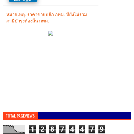
TOTAL PAGEVIEWS
1
2
8
7
4
4
7
9