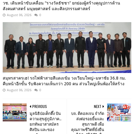
วช. เดินหน้าขับเคลื่อน “รางวัลธัชชา” ยกย่องผู้สร้างคุณูปการด้าน
สังคมศาสตร์ มนุษยศาสตร์ และศิลปกรรมศาสตร์
August 06, 2026
0
สมุทรสาครเฮ! รถไฟฟ้าสายสีแดงเข้ม วงเวียนใหญ่–มหาชัย 36.8 กม.
คืบหน้าอีกขั้น รับฟังความเห็นกว่า 200 คน ส่วนใหญ่เห็นพ้องให้สร้าง
August 06, 2026
0
PREVIOUS
NEXT
มูลนิธิป่อเต็กตึ๊ง ปัน
บจ. ดีคอลเจน จำกัด
ความสุขสู่ภูมิภาค..
ส่งต่อรอยยิ้มและ
ยกทัพอาสาสมัคร
สุขภาพดี เพื่อ
ศิลปิน และของ
คุณภาพชีวิตที่ยั่งยืน