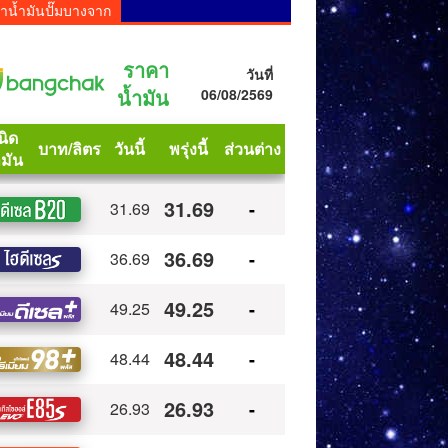
าน้ำมันปั๊มบางจาก