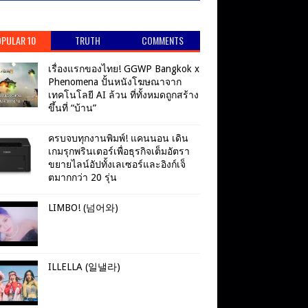
PULAR 10
TRUTH
COMMENTS
เรื่องแรกของไทย! GGWP Bangkok x
Phenomena ปั้นหนังโฆษณาจาก
เทคโนโลยี AI ล้วน ที่ทั้งหมดถูกสร้าง
ขึ้นที่ “บ้าน”
ครบจบทุกงานพิมพ์! แคนนอน เดิน
เกมรุกพรินเตอร์เพื่อธุรกิจเต็มอัตรา
ขยายไลน์อัปทั้งเลเซอร์และอิงก์เจ็
ตมากกว่า 20 รุ่น
LIMBO! (넘어와)
ILLELLA (일낼라)