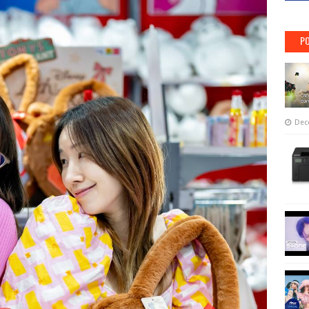
PO
Dec