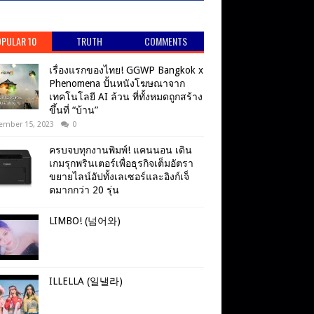
PULAR 10
TRUTH
COMMENTS
เรื่องแรกของไทย! GGWP Bangkok x
Phenomena ปั้นหนังโฆษณาจาก
เทคโนโลยี AI ล้วน ที่ทั้งหมดถูกสร้าง
ขึ้นที่ “บ้าน”
ember 15, 2023
0
ครบจบทุกงานพิมพ์! แคนนอน เดิน
เกมรุกพรินเตอร์เพื่อธุรกิจเต็มอัตรา
ขยายไลน์อัปทั้งเลเซอร์และอิงก์เจ็
ตมากกว่า 20 รุ่น
LIMBO! (넘어와)
ILLELLA (일낼라)