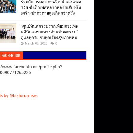
ร่วมกับ กรมสุขภาพจิต นำเสนอผล
วิจัย ชี้ เด็กเพศหลากหลายเสี่ยงซึม
เศร้า-ฆ่าตัวตายสูงเกินกว่าครึ่ง
“ศูนย์ทันตกรรมรากเทียมกรุงเทพ
คลินิกเฉพาะทางด้านทันตกรรม”
ดูแลทุกวัย จบทุกเรื่องสุขภาพฟัน
March 02, 2023
0
E FACEEBOOK
://www.facebook.com/profile.php?
00090771265226
s by @bizfocusnews