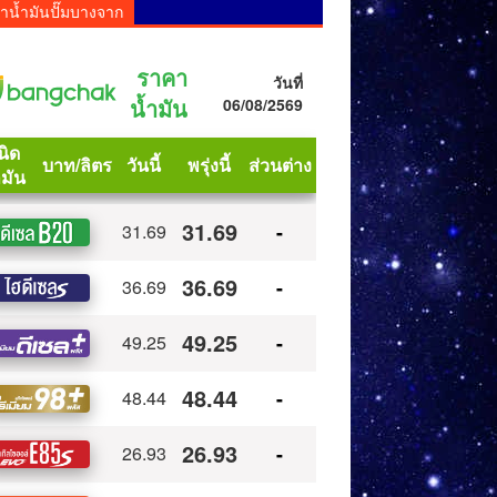
าน้ำมันปั๊มบางจาก