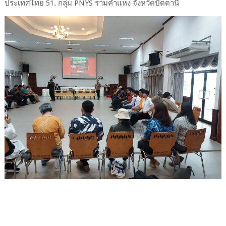
ประเทศไทย 51. กลุ่ม PNYS รามคำแหง จังหวัดปัตตานี