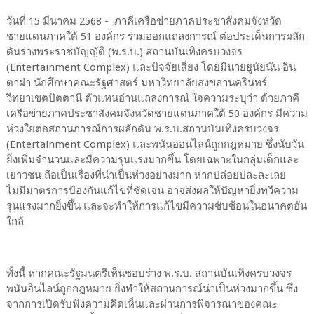
วันที่ 15 มีนาคม 2568 - ภาคีเครือข่ายภาคประชาสังคมจังหวัด
ชายแดนภาคใต้ 51 องค์กร ร่วมออกแถลงการณ์ ต่อประเด็นการผลัก
ดันร่างพระราชบัญญัติ (พ.ร.บ.) สถานบันเทิงครบวงจร
(Entertainment Complex) และปัจจัยเสี่ยง โดยมีนายยูนัยนัน อิน
ตาฝา นักศึกษาคณะรัฐศาสตร์ มหาวิทยาลัยสงขลานครินทร์
วิทยาเขตปัตตานี ตัวแทนอ่านแถลงการณ์ ใจความระบุว่า ด้วยภาคี
เครือข่ายภาคประชาสังคมจังหวัดชายแดนภาคใต้ 50 องค์กร มีความ
ห่วงใยต่อสถานการณ์การผลักดัน พ.ร.บ.สถานบันเทิงครบวงจร
(Entertainment Complex) และพนันออนไลน์ถูกกฎหมาย ซึ่งนับวัน
ยิ่งเพิ่มจำนวนและมีความรุนแรงมากขึ้น โดยเฉพาะในกลุ่มเด็กและ
เยาวชน ถือเป็นเรื่องที่น่าเป็นห่วงอย่างมาก หากปล่อยปละละเลย
ไม่มีมาตรการป้องกันแก้ไขที่ชัดเจน อาจส่งผลให้ปัญหายิ่งทวีความ
รุนแรงมากยิ่งขึ้น และจะทำให้การแก้ไขมีความซับซ้อนในอนาคตอัน
ใกล้
ทั้งนี้ หากคณะรัฐมนตรีเห็นชอบร่าง พ.ร.บ. สถานบันเทิงครบวงจร
พนันอินไลน์ถูกกฎหมาย ยิ่งทำให้สถานการณ์น่าเป็นห่วงมากขึ้น ซึ่ง
จากการเปิดรับฟังความคิดเห็นและผ่านการพิจารณาของคณะ