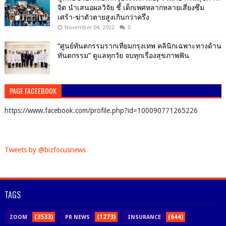
จิต นำเสนอผลวิจัย ชี้ เด็กเพศหลากหลายเสี่ยงซึม
เศร้า-ฆ่าตัวตายสูงเกินกว่าครึ่ง
November 04, 2022
0
“ศูนย์ทันตกรรมรากเทียมกรุงเทพ คลินิกเฉพาะทางด้าน
ทันตกรรม” ดูแลทุกวัย จบทุกเรื่องสุขภาพฟัน
PAGE FACEEBOOK
https://www.facebook.com/profile.php?id=100090771265226
Tweets by @bizfocusnews
TAGS
(3533)
(1273)
(644)
ZOOM
PR NEWS
INSURANCE