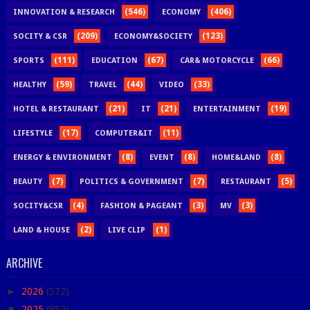
(546)
(406)
INNOVATION & RESEARCH
ECONOMY
(209)
(123)
SOCITY & CSR
ECONOMY&SOCIETY
(111)
(67)
(66)
SPORTS
EDUCATION
CAR& MOTORCYCLE
(59)
(44)
(33)
HEALTHY
TRAVEL
VIDEO
(21)
(21)
(19)
HOTEL & RESTAURANT
IT
ENTERTAINMENT
(17)
(11)
LIFESTYLE
COMPUTER&IT
(8)
(8)
(8)
ENERGY & ENVIRONMENT
EVENT
HOME&LAND
(7)
(7)
(5)
BEAUTY
POLITICS & GOVERNMENT
RESTAURANT
(4)
(3)
(3)
SOCITY&CSR
FASHION & PAGEANT
MV
(2)
(1)
LAND & HOUSE
LIVE CLIP
ARCHIVE
►
2026
(572)
▼
2025
(952)