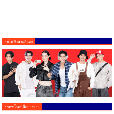
รถไฟฟ้าสายสีแดง
ราคาน้ำมันปั๊มบางจาก