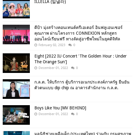
ILLELLA (일낼라)
ดีป้า มุ่งสร้างคอนเทนต์ครีเอเตอร์ อินฟลูเอนเซอร์
คุณภาพ ผ่านโครงการ CONNEXION หลักสูตร
ออนไลน์เรียนฟรี ทางลัดสู่อาชีพใหม่ในยุคดิจิทัล
February 02, 2023
0
Eight [2022 IU Concert 'The Golden Hour : Under
The Orange Sun']
December 01, 2022
0
ก.ล.ต. ให้บริการ ตู้บริการอเนกประสงค์ภาครัฐ ยืนยัน
ตัวตนแบบ dip chip ณ อาคารสำนักงาน ก.ล.ต.
Boys Like You [MV BEHIND]
December 01, 2022
0
มูลนิธิช่วยเหลือเด็ก (ประเทศไทย) ร่วมกับ กรมสุขภาพ