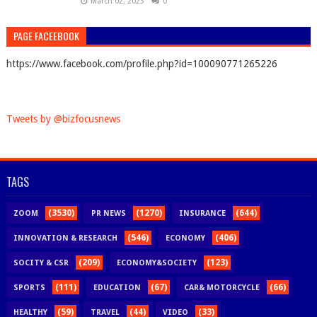
March 02, 2023
0
PAGE FACEEBOOK
https://www.facebook.com/profile.php?id=100090771265226
Tweets by @bizfocusnews
TAGS
(3530)
(1270)
(644)
ZOOM
PR NEWS
INSURANCE
(546)
(406)
INNOVATION & RESEARCH
ECONOMY
(209)
(123)
SOCITY & CSR
ECONOMY&SOCIETY
(111)
(67)
(66)
SPORTS
EDUCATION
CAR& MOTORCYCLE
(59)
(44)
(33)
HEALTHY
TRAVEL
VIDEO