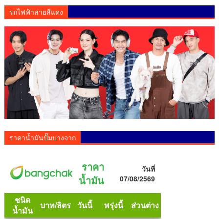
รถไฟฟ้าสายสีแดง
ราคาน้ำมันปั๊มบางจาก