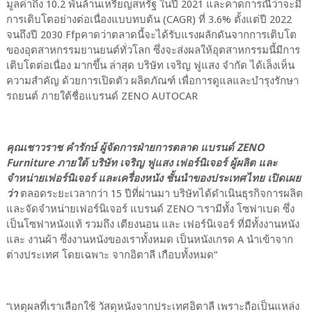
มูลค่าถึง 10.2 พันล้านเหรียญสหรัฐ ในปี 2021 และคาดการณืว่าจะมี
การเติบโตอย่างต่อเนื่องแบบทบต้น (CAGR) ที่ 3.6% ตั้งแต่ปี 2022
จนถึงปี 2030 Ffpคาดว่าตลาดนี้จะได้รับแรงผลักดันจากการเติบโต
ของอุตสาหกรรมยานยนต์ทั่วโลก ซึ่งจะส่งผลให้อุตสาหกรรมนี้มีการ
เติบโตต่อเนื่อง มากขึ้น ล่าสุด บริษัท เจริญ ฟูแสง จำกัด ได้เล็งเห็น
ความสำคัญ ด้วยการเปิดตัว ผลิตภัณฑ์ เพื่อการดูแลและบำรุงรักษา
รถยนต์ ภายใต้ชื่อแบรนด์ ZENO AUTOCAR
คุณเชาวราช คำรักษ์ ผู้จัดการฝ่ายการตลาด แบรนด์ ZENO
Furniture ภายใต้ บริษัท เจริญ ฟูแสง เฟอร์นิเจอร์ ผู้ผลิต และ
จำหน่ายเฟอร์นิเจอร์ และเครื่องหนัง ชั้นนำของประเทศไทย เปิดเผย
ว่า
ตลอดระยะเวลากว่า 15 ปีที่ผ่านมา บริษัทได้ดำเนินธุรกิจการผลิต
และจัดจำหน่ายเฟอร์นิเจอร์ แบรนด์ ZENO “เรามีทั้ง โซฟาเบด ซึ่ง
เป็นโซฟาหนังแท้ รวมถึง เตียงนอน และ เฟอร์นิเจอร์ ที่มีทั้งงานหนัง
และ งานผ้า ซึ่งงานหนังของเราทั้งหมด เป็นหนังเกรด A นำเข้าจาก
ต่างประเทศ โดยเฉพาะ จากอิตาลี เกือบทั้งหมด”
“เหตุผลที่เราเลือกใช้ วัสดุหนังจากประเทศอิตาลี เพราะถือเป็นแหล่ง