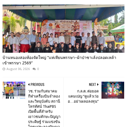
บ้านหนองสองห้องจัดใหญ่ “แห่เทียนพรรษา–ผ้าป่าซาเล้งปลอดเหล้า
เข้าพรรษา 2569”
August 06, 2026
0
PREVIOUS
NEXT
วช. ร่วมกับสมาคม
ก.ล.ต. ต่อยอด
กีฬาเครื่องบินจำลอง
แคมเปญ “ดูแล้วเว่อ
และวิทยุบังคับ สถานี
อ…อย่าเผลอลงทุน”
โทรทัศน์ ThaiPBS
เปิดพื้นที่สำหรับ
เยาวชนทักษะปัญญา
ประดิษฐ์ ร่วมแข่งขัน
โดรนประลองปัญญา