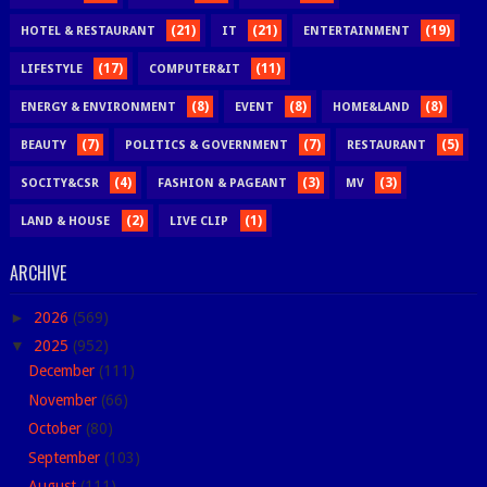
(21)
(21)
(19)
HOTEL & RESTAURANT
IT
ENTERTAINMENT
(17)
(11)
LIFESTYLE
COMPUTER&IT
(8)
(8)
(8)
ENERGY & ENVIRONMENT
EVENT
HOME&LAND
(7)
(7)
(5)
BEAUTY
POLITICS & GOVERNMENT
RESTAURANT
(4)
(3)
(3)
SOCITY&CSR
FASHION & PAGEANT
MV
(2)
(1)
LAND & HOUSE
LIVE CLIP
ARCHIVE
►
2026
(569)
▼
2025
(952)
December
(111)
November
(66)
October
(80)
September
(103)
August
(111)