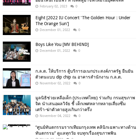
ออนไลน์เรียนฟรี ทางลัดสู่อาชีพใหม่ในยุคดิจิทัล
February 02, 2023
0
Eight [2022 IU Concert 'The Golden Hour : Under
The Orange Sun']
December 01, 2022
0
Boys Like You [MV BEHIND]
December 01, 2022
0
ก.ล.ต. ให้บริการ ตู้บริการอเนกประสงค์ภาครัฐ ยืนยัน
ตัวตนแบบ dip chip ณ อาคารสำนักงาน ก.ล.ต.
November 02, 2022
0
มูลนิธิช่วยเหลือเด็ก (ประเทศไทย) ร่วมกับ กรมสุขภาพ
จิต นำเสนอผลวิจัย ชี้ เด็กเพศหลากหลายเสี่ยงซึม
เศร้า-ฆ่าตัวตายสูงเกินกว่าครึ่ง
November 04, 2022
0
“ศูนย์ทันตกรรมรากเทียมกรุงเทพ คลินิกเฉพาะทางด้าน
ทันตกรรม” ดูแลทุกวัย จบทุกเรื่องสุขภาพฟัน