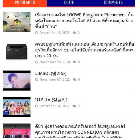
POPULAR 10
TRUTH
COMMENTS
เรื่องแรกของไทย! GGWP Bangkok x Phenomena ปั้น
หนังโฆษณาจากเทคโนโลยี AI ล้วน ที่ทั้งหมดถูกสร้าง
ขึ้นที่ “บ้าน”
December 15, 2023
0
ครบจบทุกงานพิมพ์! แคนนอน เดินเกมรุกพรินเตอร์เพื่อ
ธุรกิจเต็มอัตรา ขยายไลน์อัปทั้งเลเซอร์และอิงก์เจ็ตมา
กกว่า 20 รุ่น
November 26, 2024
0
LIMBO! (넘어와)
November 07, 2022
0
ILLELLA (일낼라)
December 01, 2022
0
ดีป้า มุ่งสร้างคอนเทนต์ครีเอเตอร์ อินฟลูเอนเซอร์
คุณภาพ ผ่านโครงการ CONNEXION หลักสูตร