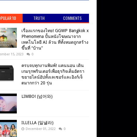
PULAR 10
TRUTH
COMMENTS
เรื่องแรกของไทย! GGWP Bangkok x
Phenomena ปั้นหนังโฆษณาจาก
เทคโนโลยี AI ล้วน ที่ทั้งหมดถูกสร้าง
ขึ้นที่ “บ้าน”
ember 15, 2023
0
ครบจบทุกงานพิมพ์! แคนนอน เดิน
เกมรุกพรินเตอร์เพื่อธุรกิจเต็มอัตรา
ขยายไลน์อัปทั้งเลเซอร์และอิงก์เจ็
ตมากกว่า 20 รุ่น
LIMBO! (넘어와)
ILLELLA (일낼라)
December 01, 2022
0