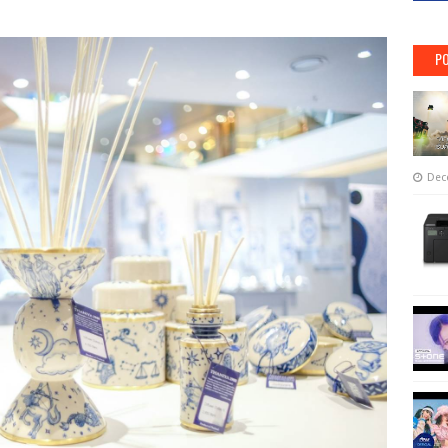
PO
Dec