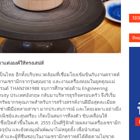
TOT
ทิพ
แต่งองค์ให้ทรงเสน่ห์
นไทย อีกทั้งบริบทแวดล้อมที่เชื่อมโยงเข้มข้นกับงานคราฟต์
งานเซรามิกจากรุ่นคุณยาย และงานเครื่องหอมในยุคคุณแม่
างแบรนด์ THANIYA1988 จบการศึกษาต่อด้าน Engineering
ty ประเทศอังกฤษ กลับมาบริหารธุรกิจครอบครัว จึงริเริ่ม
รัพยากรคุณภาพสำหรับการสร้างสรรค์งานฝีมือสุดละเมียด
ทีมช่างฝีมือหลายสาขา มากประสบการณ์ และโดยเฉพาะอย่างยิ่ง
ณิชย์และสุนทรียะ เกิดเป็นสมการที่ลงตัว ขับเคลื่อนให้
ปิดตัวขึ้นในพ.ศ. 2555 เป็นที่รู้จักด้วยผลงานเครื่องเซรามิก
จจุบัน และยังคงมุงมั่นพัฒนาไม่หยุดยั้ง เพื่อนำเสนอ
กค้าและผู้ที่ชื่นชอบในงานเซรามิกคราฟต์ได้ติดตามไม่ขาด