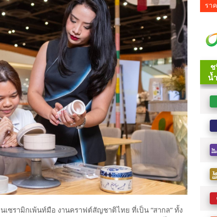
ราค
เซรามิกเพ้นท์มือ งานคราฟต์สัญชาติไทย ที่เป็น “สากล” ทั้ง