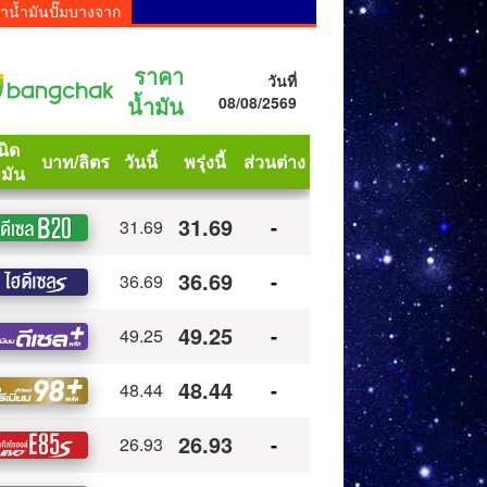
าน้ำมันปั๊มบางจาก