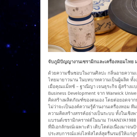
จับภูมิปัญญางานเซรามิกและเครื่องหอมไทย มา
ด้วยความชื่นชอบในงานศิลปะ กลิ่นอายความเป็
ไทยมายาวนาน ในบทบาทความเป็นผู้ผลิต ทั้ง
เมื่อคุณแม็ทช์ – ฐาณิญา เจนธุระกิจ ผู้สร้
Business Development จาก Warwick Universi
คิดสร้างผลิตภัณฑ์ของตนเอง โดยต่อยอดจากท
ไม่ว่าจะเป็นองค์ความรู้ด้านงานเครื่องหอม 
ความคิดสร้างสรรค์อย่างเป็นระบบ ทั้งในเชิงพา
แบรนด์เซรามิกคราฟต์ในนาม THANIYA1988 ซึ่งเ
ที่มีเอกลักษณ์เฉพาะตัว เติบโตต่อเนื่องมาจนปั
ประสบการณ์แห่งไลฟ์สไตล์สุดรื่นรมย์ให้แก่ลู