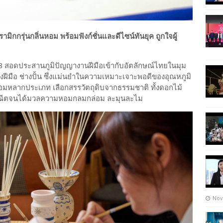
ิกกรุ่นกลิ่นหอม พร้อมฟังก์ชั่นและดีไซน์ทันยุค ถูกใจผู้
 สอดประสานภูมิปัญญางานฝีมือเข้ากับอัตลักษณ์ไทยในมุม
ีมือ ช่างปั้น ซึ่งแม่นยำในความเหมาะเจาะพอดีของอุณหภูมิ
่องหอมหลากประเภท เลือกสรรวัตถุดิบจากธรรมชาติ ทั้งดอกไม้
ะณีตจนได้มวลความหอมกลมกล่อม ละมุนละไม
Nov