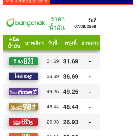
ราคาน้ำมันปั๊มบางจาก