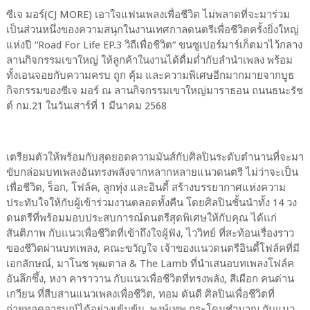
ซีเจ มอร์(CJ MORE) เอาใจแฟนเพลงเพื่อชีวิต ไม่พลาดที่จะมาร่วม
เป็นส่วนหนึ่งของความสนุกในงานเทศกาลดนตรีเพื่อชีวิตครั้งยิ่งใหญ่
แห่งปี “Road For Life EP.3 วิถีเพื่อชีวิต” ขนซูเปอร์มาร์เก็ตมาไว้กลาง
ลานกิจกรรมเขาใหญ่ ให้ลูกค้าในงานได้ดื่มด่ำกับลำนำเพลง พร้อม
ทั้งเอนจอยกับความครบ ถูก คุ้ม และความพิเศษอีกมากมายจากบูธ
กิจกรรมของซีเจ มอร์ ณ ลานกิจกรรมเขาใหญ่มาราธอน ถนนธนะรัช
ต์ กม.21 ในวันเสาร์ที่ 1 มีนาคม 2568
เตรียมตัวให้พร้อมกับสุดยอดความมันส์กับศิลปินระดับตำนานที่จะมา
ขับกล่อมบทเพลงอันทรงพลังจากหลากหลายแนวดนตรี ไม่ว่าจะเป็น
เพื่อชีวิต, ร็อก, โฟล์ค, ลูกทุ่ง และอินดี้ สร้างบรรยากาศแห่งความ
ประทับใจให้กับผู้เข้าร่วมงานตลอดทั้งคืน โดยศิลปินชั้นนำทั้ง 14 วง
ดนตรีที่พร้อมมอบประสบการณ์ดนตรีสุดพิเศษให้กับคุณ ได้แก่
สันติภาพ กับแนวเพื่อชีวิตที่เข้าถึงใจผู้ฟัง, ไววิทย์ ที่สะท้อนเรื่องราว
ของชีวิตผ่านบทเพลง, คณะขวัญใจ เจ้าของแนวดนตรีอินดี้โฟล์คที่มี
เอกลักษณ์, มาโนช พุฒตาล & The Lamb ที่นำเสนอบทเพลงโฟล์ค
อันลึกซึ้ง, หงา คาราวาน กับแนวเพื่อชีวิตที่ทรงพลัง, สีเผือก คนด่าน
เกวียน ที่สืบสานแนวเพลงเพื่อชีวิต, ทอม ดันดี ศิลปินเพื่อชีวิตที่
ถ่ายทอดอารมณ์ได้อย่างเข้มข้น, พงษ์เทพ กระโดนชำนาญ กับแนว