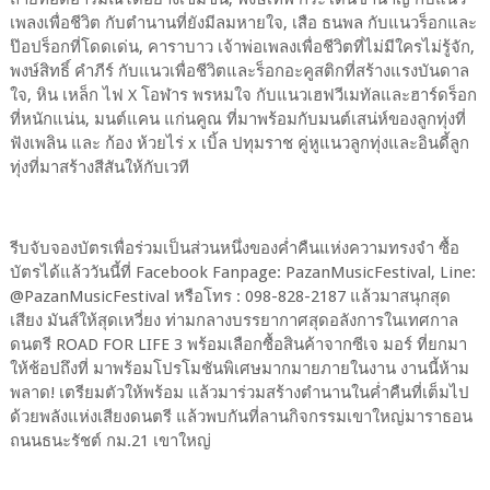
เพลงเพื่อชีวิต กับตำนานที่ยังมีลมหายใจ, เสือ ธนพล กับแนวร็อกและ
ป๊อปร็อกที่โดดเด่น, คาราบาว เจ้าพ่อเพลงเพื่อชีวิตที่ไม่มีใครไม่รู้จัก,
พงษ์สิทธิ์ คำภีร์ กับแนวเพื่อชีวิตและร็อกอะคูสติกที่สร้างแรงบันดาล
ใจ, หิน เหล็ก ไฟ X โอฬาร พรหมใจ กับแนวเฮฟวีเมทัลและฮาร์ดร็อก
ที่หนักแน่น, มนต์แคน แก่นคูณ ที่มาพร้อมกับมนต์เสน่ห์ของลูกทุ่งที่
ฟังเพลิน และ ก้อง ห้วยไร่ x เบิ้ล ปทุมราช คู่หูแนวลูกทุ่งและอินดี้ลูก
ทุ่งที่มาสร้างสีสันให้กับเวที
รีบจับจองบัตรเพื่อร่วมเป็นส่วนหนึ่งของค่ำคืนแห่งความทรงจำ ซื้อ
บัตรได้แล้ววันนี้ที่ Facebook Fanpage: PazanMusicFestival, Line:
@PazanMusicFestival หรือโทร : 098-828-2187 แล้วมาสนุกสุด
เสียง มันส์ให้สุดเหวี่ยง ท่ามกลางบรรยากาศสุดอลังการในเทศกาล
ดนตรี ROAD FOR LIFE 3 พร้อมเลือกซื้อสินค้าจากซีเจ มอร์ ที่ยกมา
ให้ช้อปถึงที่ มาพร้อมโปรโมชันพิเศษมากมายภายในงาน งานนี้ห้าม
พลาด! เตรียมตัวให้พร้อม แล้วมาร่วมสร้างตำนานในค่ำคืนที่เต็มไป
ด้วยพลังแห่งเสียงดนตรี แล้วพบกันที่ลานกิจกรรมเขาใหญ่มาราธอน
ถนนธนะรัชต์ กม.21 เขาใหญ่