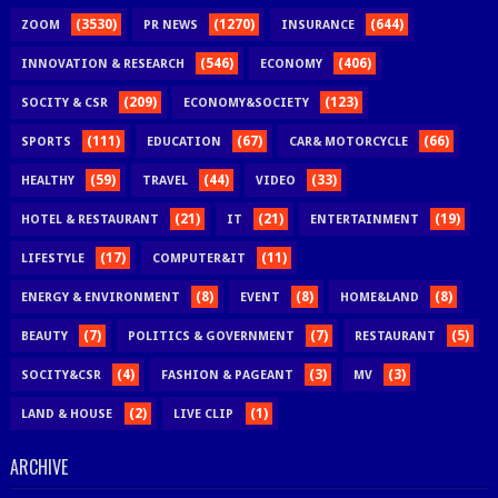
(3530)
(1270)
(644)
ZOOM
PR NEWS
INSURANCE
(546)
(406)
INNOVATION & RESEARCH
ECONOMY
(209)
(123)
SOCITY & CSR
ECONOMY&SOCIETY
(111)
(67)
(66)
SPORTS
EDUCATION
CAR& MOTORCYCLE
(59)
(44)
(33)
HEALTHY
TRAVEL
VIDEO
(21)
(21)
(19)
HOTEL & RESTAURANT
IT
ENTERTAINMENT
(17)
(11)
LIFESTYLE
COMPUTER&IT
(8)
(8)
(8)
ENERGY & ENVIRONMENT
EVENT
HOME&LAND
(7)
(7)
(5)
BEAUTY
POLITICS & GOVERNMENT
RESTAURANT
(4)
(3)
(3)
SOCITY&CSR
FASHION & PAGEANT
MV
(2)
(1)
LAND & HOUSE
LIVE CLIP
ARCHIVE