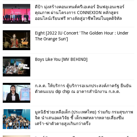
ดีป้า มุ่งสร้างคอนเทนต์ครีเอเตอร์ อินฟลูเอนเซอร์
คุณภาพ ผ่านโครงการ CONNEXION หลักสูตร
ออนไลน์เรียนฟรี ทางลัดสู่อาชีพใหม่ในยุคดิจิทัล
Eight [2022 IU Concert 'The Golden Hour : Under
The Orange Sun']
Boys Like You [MV BEHIND]
ก.ล.ต. ให้บริการ ตู้บริการอเนกประสงค์ภาครัฐ ยืนยัน
ตัวตนแบบ dip chip ณ อาคารสำนักงาน ก.ล.ต.
มูลนิธิช่วยเหลือเด็ก (ประเทศไทย) ร่วมกับ กรมสุขภาพ
จิต นำเสนอผลวิจัย ชี้ เด็กเพศหลากหลายเสี่ยงซึม
เศร้า-ฆ่าตัวตายสูงเกินกว่าครึ่ง