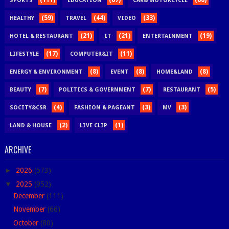
SPORTS
EDUCATION
CAR& MOTORCYCLE
(59)
(44)
(33)
HEALTHY
TRAVEL
VIDEO
(21)
(21)
(19)
HOTEL & RESTAURANT
IT
ENTERTAINMENT
(17)
(11)
LIFESTYLE
COMPUTER&IT
(8)
(8)
(8)
ENERGY & ENVIRONMENT
EVENT
HOME&LAND
(7)
(7)
(5)
BEAUTY
POLITICS & GOVERNMENT
RESTAURANT
(4)
(3)
(3)
SOCITY&CSR
FASHION & PAGEANT
MV
(2)
(1)
LAND & HOUSE
LIVE CLIP
ARCHIVE
►
2026
(573)
▼
2025
(952)
December
(111)
November
(66)
October
(80)