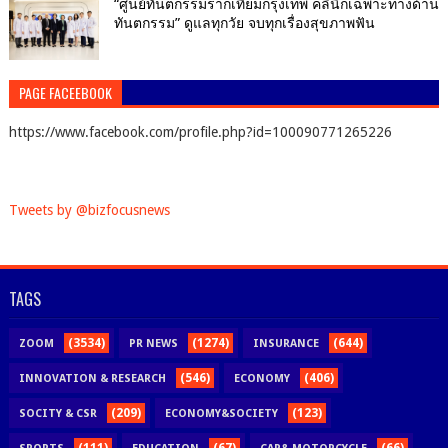
“ศูนย์ทันตกรรมรากเทียมกรุงเทพ คลินิกเฉพาะทางด้าน
ทันตกรรม” ดูแลทุกวัย จบทุกเรื่องสุขภาพฟัน
PAGE FACEEBOOK
https://www.facebook.com/profile.php?id=100090771265226
Tweets by @bizfocusnews
TAGS
(3534)
(1274)
(644)
ZOOM
PR NEWS
INSURANCE
(546)
(406)
INNOVATION & RESEARCH
ECONOMY
(209)
(123)
SOCITY & CSR
ECONOMY&SOCIETY
(111)
(67)
(66)