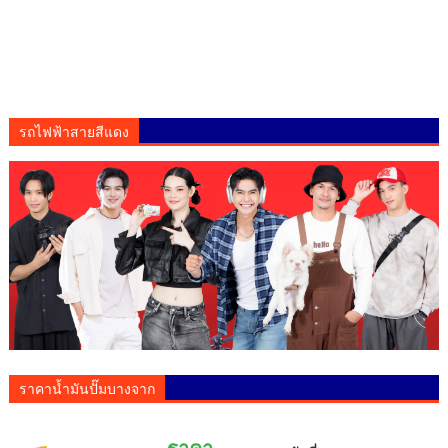
รถไฟฟ้าสายสีแดง
ราคาน้ำมันปั๊มบางจาก